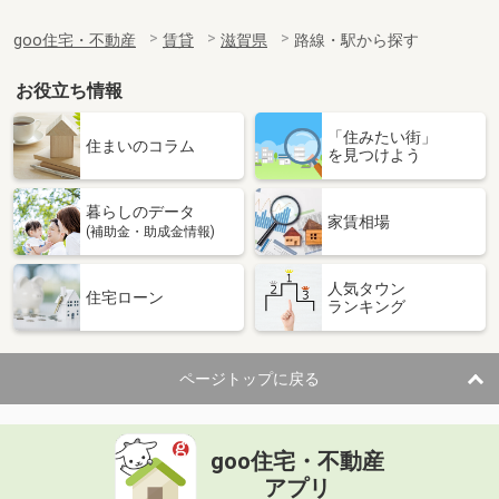
goo住宅・不動産
賃貸
滋賀県
路線・駅から探す
お役立ち情報
「住みたい街」
住まいのコラム
を見つけよう
暮らしのデータ
家賃相場
(補助金・助成金情報)
人気タウン
住宅ローン
ランキング
ページトップに戻る
goo住宅・不動産
アプリ