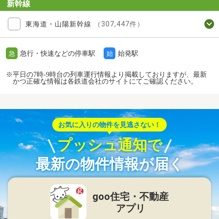
新幹線
東海道・山陽新幹線
（307,447件）
急行・快速などの停車駅
始発駅
急
始
※平日の7時-9時台の列車運行情報より掲載しておりますが、最新
かつ正確な情報は各鉄道会社のサイトにてご確認ください。
お気に入りの物件を見逃さない！
プッシュ通知で
最新の物件情報が届く
goo住宅・不動産
アプリ