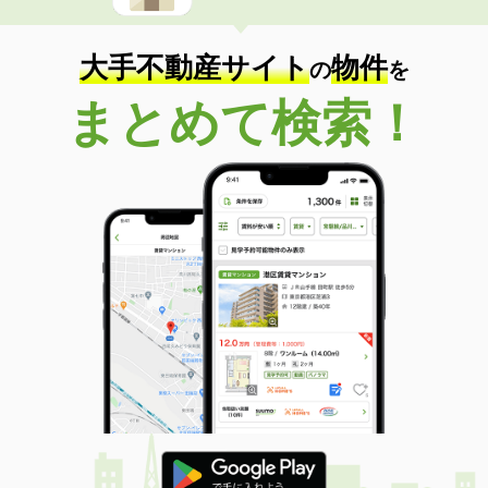
大手不動産サイト
物件
の
を
まとめて検索！