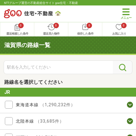
NTTグループ運営の不動産総合サイト goo住宅・不動産
0
0
0
0
最近検索した条件
最近見た物件
保存した条件
お気に入り
滋賀県の路線一覧
路線名を選択してください
JR
東海道本線
（1,290,232件）
北陸本線
（33,685件）