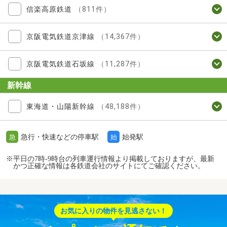
信楽高原鉄道
（811件）
京阪電気鉄道京津線
（14,367件）
京阪電気鉄道石坂線
（11,287件）
新幹線
東海道・山陽新幹線
（48,188件）
急行・快速などの停車駅
始発駅
急
始
※平日の7時-9時台の列車運行情報より掲載しておりますが、最新
かつ正確な情報は各鉄道会社のサイトにてご確認ください。
お気に入りの物件を見逃さない！