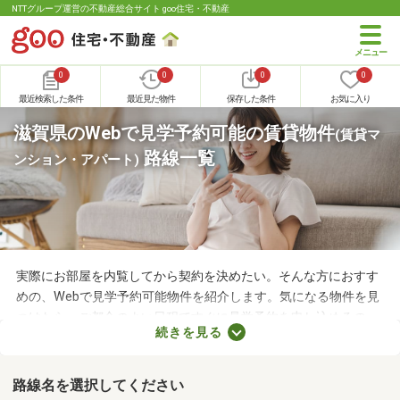
NTTグループ運営の不動産総合サイト goo住宅・不動産
0
0
0
0
最近検索した条件
最近見た物件
保存した条件
お気に入り
滋賀県のWebで見学予約可能の賃貸物件
(賃貸マ
路線一覧
ンション・アパート)
実際にお部屋を内覧してから契約を決めたい。そんな方におすす
めの、Webで見学予約可能物件を紹介します。気になる物件を見
つけたら、ご都合のよい日程ですぐに見学予約を申し込めるの
続きを見る
で、お部屋探しもスムーズに進みますよ。複数のお部屋を実際に
見比べて、快適に暮らせる物件を探してみてくださいね。
路線名を選択してください