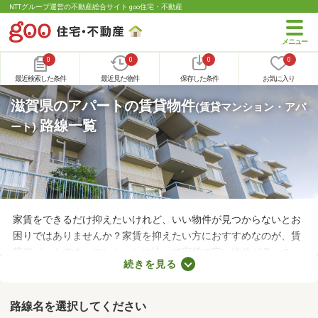
NTTグループ運営の不動産総合サイト goo住宅・不動産
0
0
0
0
最近検索した条件
最近見た物件
保存した条件
お気に入り
滋賀県のアパートの賃貸物件
(賃貸マンション・アパ
路線一覧
ート)
家賃をできるだけ抑えたいけれど、いい物件が見つからないとお
困りではありませんか？家賃を抑えたい方におすすめなのが、賃
貸アパートです。マンションに比べて家賃の安い物件が多いの
続きを見る
で、月々の支出を抑えられますよ。ここでは、おすすめの賃貸ア
パートを紹介します。間取りや家賃が異なるため、いくつかの物
件を見比べてみましょう。
路線名を選択してください