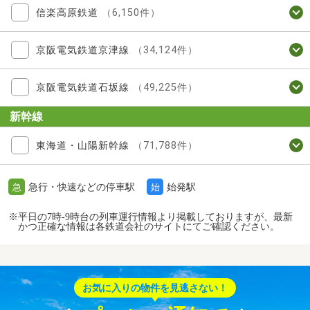
信楽高原鉄道
（6,150件）
京阪電気鉄道京津線
（34,124件）
京阪電気鉄道石坂線
（49,225件）
新幹線
東海道・山陽新幹線
（71,788件）
急行・快速などの停車駅
始発駅
急
始
※平日の7時-9時台の列車運行情報より掲載しておりますが、最新
かつ正確な情報は各鉄道会社のサイトにてご確認ください。
お気に入りの物件を見逃さない！