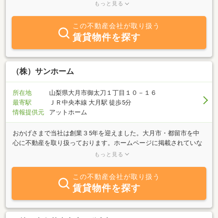
があります。中古住宅等を購入の際は、リフォームのご相談も！お
もっと見る
客様のニーズに合わせた丁寧な対応と、きめ細やかなアフターフォ
ローを提供します。売却査定・買取も致しますので、お気軽お問い
この不動産会社が取り扱う
合わせください。ご連絡お待ちしております。
賃貸物件を探す
（株）サンホーム
所在地
山梨県大月市御太刀１丁目１０－１６
最寄駅
ＪＲ中央本線 大月駅 徒歩5分
情報提供元
アットホーム
おかげさまで当社は創業３5年を迎えました。大月市・都留市を中
心に不動産を取り扱っております。ホームページに掲載されていな
い物件もありますのでお気軽にお問合せください。買取も行ってお
もっと見る
りますのでお気軽にご相談ください。
この不動産会社が取り扱う
賃貸物件を探す