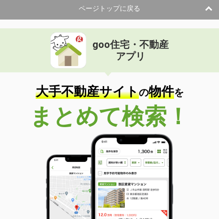
ページトップに戻る
goo住宅・不動産
アプリ
大手不動産サイト
物件
の
を
まとめて検索！