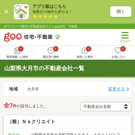
アプリ版はこちら
開く
複数社の物件を探せる！
NTTグループ運営の不動産総合サイト goo住宅・不動産
0
0
0
0
最近検索した条件
最近見た物件
保存した条件
お気に入り
山梨県大月市の不動産会社一覧
地域
変更する
大月市
全7
件
が該当しました。
（株）Ｎｓクリエイト
所在地
山梨県大月市大月町花咲１６８７－４ライトビル２