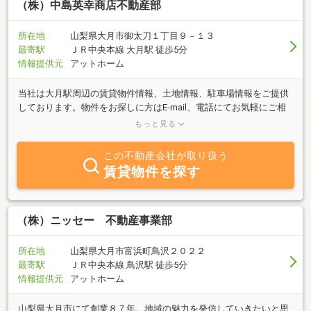
（株）中島英幸商店不動産部
所在地
山梨県大月市御太刀１丁目９－１３
最寄駅
ＪＲ中央本線 大月駅 徒歩5分
情報提供元
アットホーム
当社は大月駅周辺の賃貸物件情報、土地情報、駐車場情報をご提供
しております。物件をお探しに方はE-mail、電話にてお気軽にご相
談ください。E-mail:nakajima.eikou@gmail.comTEL:0554-22-1278営
もっと見る
業時間／AM9:00〜PM5:00定休日／木曜日 日曜日
この不動産会社が取り扱う
賃貸物件を探す
（株）ニッセー 不動産事業部
所在地
山梨県大月市富浜町鳥沢２０２２
最寄駅
ＪＲ中央本線 鳥沢駅 徒歩5分
情報提供元
アットホーム
山梨県大月市にて創業８７年。地域の魅力を発信していきたいと思