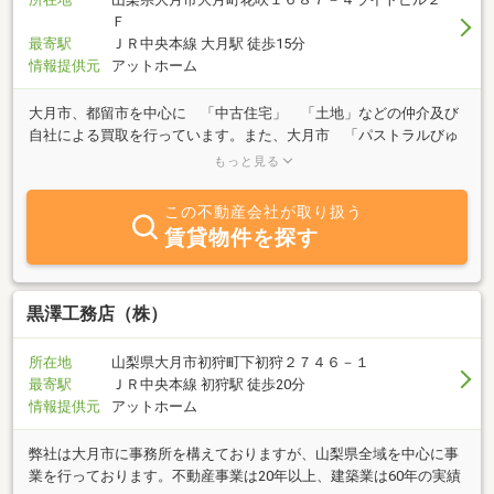
Ｆ
最寄駅
ＪＲ中央本線 大月駅 徒歩15分
情報提供元
アットホーム
大月市、都留市を中心に 「中古住宅」 「土地」などの仲介及び
自社による買取を行っています。また、大月市 「パストラルびゅ
う桂台」の土地の案内や 「空き家バンク」への紹介を行っていま
もっと見る
す。 お気軽にご相談ください。
この不動産会社が取り扱う
賃貸物件を探す
黒澤工務店（株）
所在地
山梨県大月市初狩町下初狩２７４６－１
最寄駅
ＪＲ中央本線 初狩駅 徒歩20分
情報提供元
アットホーム
弊社は大月市に事務所を構えておりますが、山梨県全域を中心に事
業を行っております。不動産事業は20年以上、建築業は60年の実績