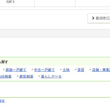
元町５
新潟市江
ら探す
新築一戸建て
中古一戸建て
土地
賃貸
店舗・事業
会社検索
家賃相場
暮らしデータ
事項