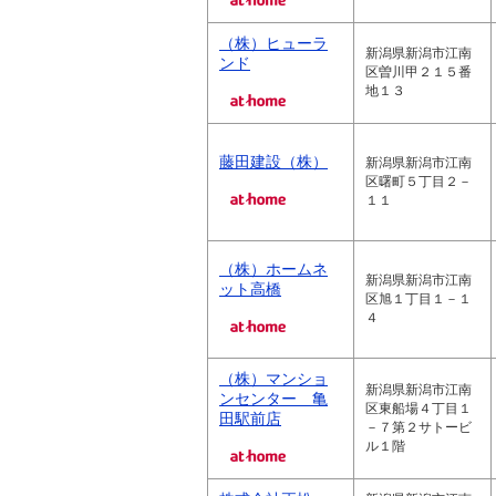
（株）ヒューラ
新潟県新潟市江南
ンド
区曽川甲２１５番
地１３
藤田建設（株）
新潟県新潟市江南
区曙町５丁目２－
１１
（株）ホームネ
新潟県新潟市江南
ット高橋
区旭１丁目１－１
４
（株）マンショ
新潟県新潟市江南
ンセンター 亀
区東船場４丁目１
田駅前店
－７第２サトービ
ル１階