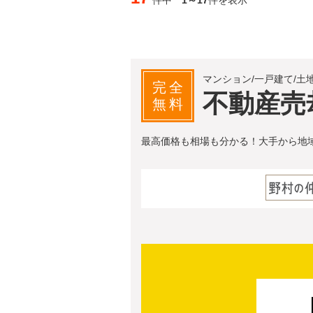
件中
1～17
件を表示
マンション/一戸建て/土
完全
不動産売
無料
最高価格も相場も分かる！大手から地