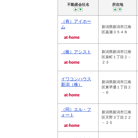
不動産会社名
所在地
（有）アイホー
ム
新潟県新潟市江南
区嘉瀬３５４８
（株）アシスト
新潟県新潟市江南
区泉町１丁目２－
２３
イワコンハウス
新潟県新潟市江南
新潟（株）
区東早通１丁目２
－６
（同）エル・フ
新潟県新潟市江南
ォート
区天野３丁目２２
－２５