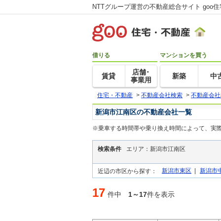
NTTグループ運営の不動産総合サイト goo
借りる
マンションを買う
店舗･
賃貸
新築
中
事業用
住宅・不動産
>
不動産会社検索
>
不動産会社
新潟市江南区の不動産会社一覧
※乗車する時間帯や乗り換え時間によって、実
検索条件
エリア：新潟市江南区
新潟市東区
|
新潟市
近辺の市区から探す：
17
件中
1～17
件を表示