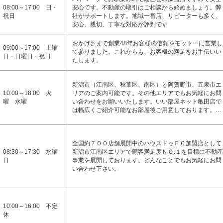
08:00～17:00 日・
安心です。不動産の取引はご相談から始めましょう。弊
祝日
社がサポートします。地域一番店、リピーターも多く、
安心、親切、丁寧な対応が評判です
おかげさまで創業48年お客様の信頼をモットーに営業し
09:00～17:00 土曜
て参りました。これからも、お客様の満足をお手伝いい
日・日曜日・祝日
たします。
新潟市（江南区、秋葉区、南区）と阿賀野市、五泉市エ
10:00～18:00 火
リアのご案内可能です。その他エリアでもお気軽にお問
曜 水曜
い合わせをお願いいたします。いい部屋ネット亀田店で
は幅広くご紹介可能なお部屋後ご用意しております。…
全国約７００店舗展開中のハウスドゥＦＣ加盟店として
08:30～17:30 水曜
新潟市江南区エリアで顧客満足度ＮＯ.１を目標に不動産
日
事業を展開しております。どんなことでもお気軽にお問
い合わせ下さい。
10:00～16:00 不定
休