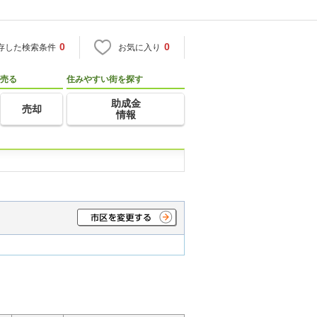
0
0
存した検索条件
お気に入り
売る
住みやすい街を探す
助成金
売却
情報