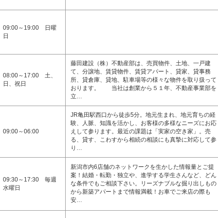
09:00～19:00 日曜
日
藤田建設（株）不動産部は、売買物件、土地、一戸建
て、分譲地、賃貸物件、賃貸アパート、貸家、貸事務
08:00～17:00 土、
所、貸倉庫、貸地、駐車場等の様々な物件を取り扱って
日、祝日
おります。 当社は創業から５１年、不動産事業部を
立…
JR亀田駅西口から徒歩5分。地元生まれ、地元育ちの経
験、人脈、知識を活かし、お客様の多様なニーズにお応
09:00～06:00
えして参ります。最近の課題は「実家の空き家」。売
る、貸す、こわすから相続の相談にも真摯に対応して参
り…
新潟市内6店舗のネットワークを生かした情報量とご提
案！結婚・転勤・独立や、進学する学生さんなど、どん
09:30～17:30 毎週
な条件でもご相談下さい。リーズナブルな掘り出しもの
水曜日
から新築アパートまで情報満載！お車でご来店の際も
安…