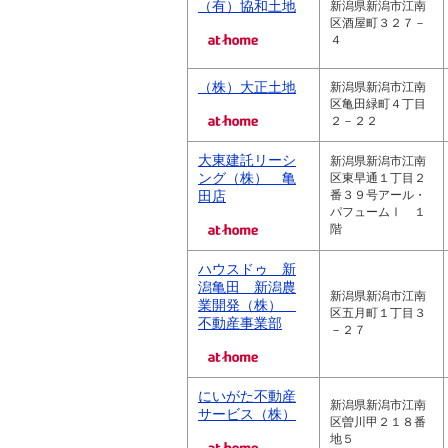
（有）協和土地
新潟県新潟市江南
区酒屋町３２７－
４
（株）大正土地
新潟県新潟市江南
区亀田緑町４丁目
２－２２
大東建託リーシ
新潟県新潟市江南
ング（株） 亀
区東早通１丁目２
田店
番３９号アール・
パフュームⅠ １
階
ハウスドゥ 新
潟亀田 新潟農
新潟県新潟市江南
業開発（株）
区五月町１丁目３
不動産事業部
－２７
にいがた不動産
新潟県新潟市江南
サービス（株）
区曽川甲２１８番
地５