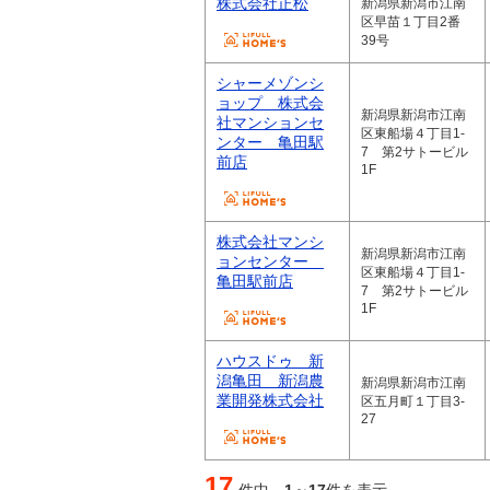
株式会社正松
新潟県新潟市江南
区早苗１丁目2番
39号
シャーメゾンシ
ョップ 株式会
新潟県新潟市江南
社マンションセ
区東船場４丁目1-
ンター 亀田駅
7 第2サトービル
前店
1F
株式会社マンシ
新潟県新潟市江南
ョンセンター
区東船場４丁目1-
亀田駅前店
7 第2サトービル
1F
ハウスドゥ 新
潟亀田 新潟農
新潟県新潟市江南
業開発株式会社
区五月町１丁目3-
27
17