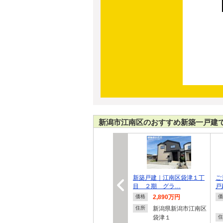
新潟市江南区のおすすめ新築一戸建
新築戸建｜江南区袋津１丁
ご
目 ２期 グラ…
戸
2,890万円
価格
価
新潟県新潟市江南区
住所
袋津１
住