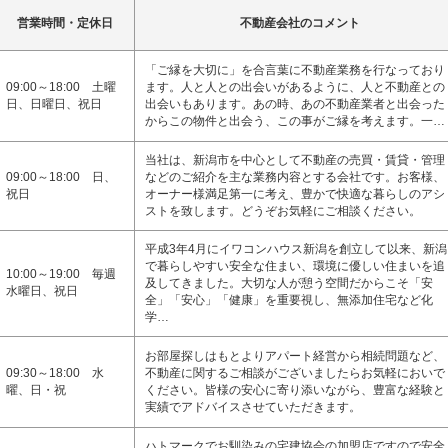
営業時間・定休日
不動産会社のコメント
「ご縁を大切に」を合言葉に不動産業務を行なっており
09:00～18:00 土曜
ます。人と人との出会いがあるように、人と不動産との
日、日曜日、祝日
出会いもあります。あの時、あの不動産業者と出会った
からこの物件と出会う、この事がご縁を考えます。一…
当社は、新潟市を中心として不動産の売買・賃貸・管理
09:00～18:00 日、
などのご紹介を主な業務内容とする会社です。お客様、
祝日
オーナー様満足第一に考え、豊かで快適な暮らしのアシ
ストを致します。どうぞお気軽にご相談ください。
平成3年4月にイワコンハウス新潟を創立して以来、新潟
で暮らしやすい安全な住まい、環境に優しい住まいを追
10:00～19:00 毎週
及してきました。大切な人が憩う空間だからこそ「安
水曜日、祝日
全」「安心」「健康」を重要視し、無添加住宅など化
学…
お部屋探しはもとよりアパート経営から相続問題など、
09:30～18:00 水
不動産に関するご相談がございましたらお気軽においで
曜、日・祝
ください。皆様の安心に寄り添いながら、豊富な経験と
実績でアドバイスさせていただきます。
ハトマークでお馴染みの宅建協会の加盟店ですので安全