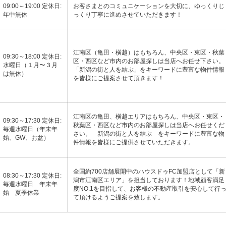
09:00～19:00 定休日:
お客さまとのコミュニケーションを大切に、ゆっくりじ
年中無休
っくり丁寧に進めさせていただきます！
江南区（亀田・横越）はもちろん、中央区・東区・秋葉
09:30～18:00 定休日:
区・西区など市内のお部屋探しは当店へお任せ下さい。
水曜日（１月〜３月
「新潟の街と人を結ぶ」をキーワードに豊富な物件情報
は無休）
を皆様にご提案させて頂きます！
江南区の亀田、横越エリアはもちろん、中央区・東区・
09:30～17:30 定休日:
秋葉区・西区など市内のお部屋探しは当店へお任せくだ
毎週水曜日（年末年
さい。 新潟の街と人を結ぶ をキーワードに豊富な物
始、GW、お盆）
件情報を皆様にご提供させていただきます。
全国約700店舗展開中のハウスドゥFC加盟店として「新
08:30～17:30 定休日:
潟市江南区エリア」を担当しております！地域顧客満足
毎週水曜日 年末年
度NO.1を目指して、お客様の不動産取引を安心して行
始 夏季休業
て頂けるようご提案を致します。