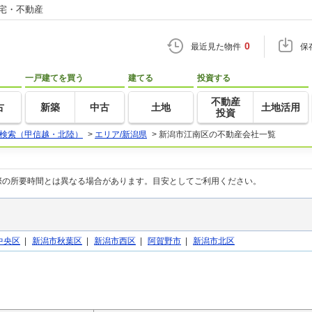
住宅・不動産
0
最近見た物件
保
一戸建てを買う
建てる
投資する
不動産
古
新築
中古
土地
土地活用
投資
検索（甲信越・北陸）
>
エリア/新潟県
>
新潟市江南区の不動産会社一覧
際の所要時間とは異なる場合があります。目安としてご利用ください。
中央区
|
新潟市秋葉区
|
新潟市西区
|
阿賀野市
|
新潟市北区