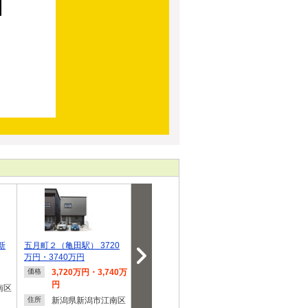
新
五月町２（亀田駅） 3720
亀田水道町２（亀田駅） 98
（新築）江南
万円・3740万円
0万円
町 １号棟
3,720万円・3,740万
980万円
3,190
価格
価格
価格
円
南区
新潟県新潟市江南区
新潟県
住所
住所
新潟県新潟市江南区
亀田水道町２
亀田水
住所