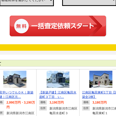
て
見学いつでもＯＫ｜新築
【新築戸建】江南区亀田水
江南区亀田東町1丁目【
建｜江南区元…
道町３丁目 い…
築全1棟】
2,990万円・3,190万
3,190万円
3,180万円
格
価格
価格
円
新潟県新潟市江南区
新潟県新潟市江
住所
住所
新潟県新潟市江南区
亀田水道町３
亀田東町１
所