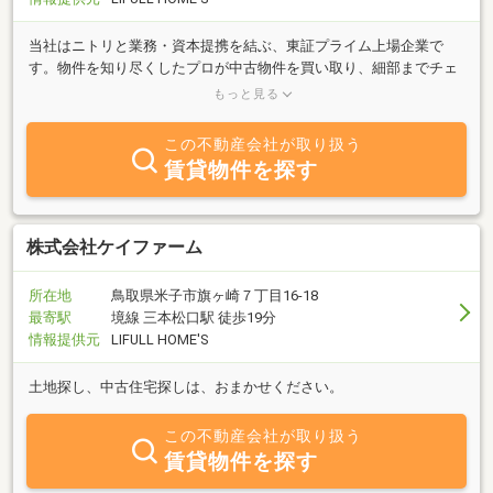
当社はニトリと業務・資本提携を結ぶ、東証プライム上場企業で
す。物件を知り尽くしたプロが中古物件を買い取り、細部までチェ
ックし、自社規格に沿って丁寧にリフォームしているので、ご購入
もっと見る
後も安心が続きます。
この不動産会社が取り扱う
賃貸物件を探す
株式会社ケイファーム
所在地
鳥取県米子市旗ヶ崎７丁目16-18
最寄駅
境線 三本松口駅 徒歩19分
情報提供元
LIFULL HOME'S
土地探し、中古住宅探しは、おまかせください。
この不動産会社が取り扱う
賃貸物件を探す