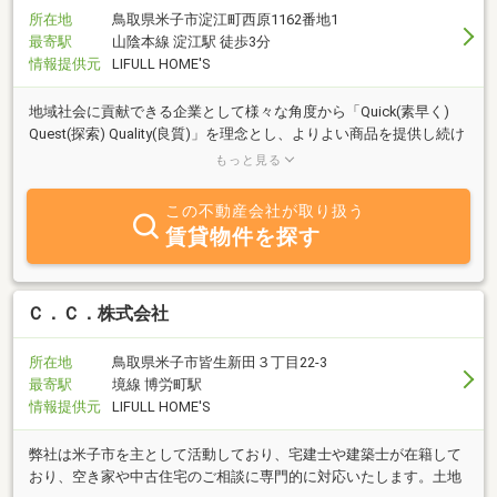
所在地
鳥取県米子市淀江町西原1162番地1
最寄駅
山陰本線 淀江駅 徒歩3分
情報提供元
LIFULL HOME'S
地域社会に貢献できる企業として様々な角度から「Quick(素早く)
Quest(探索) Quality(良質)」を理念とし、よりよい商品を提供し続け
ていきたいと考えております。小さな事でも、まずはご要望をお聞
もっと見る
かせ下さい。
この不動産会社が取り扱う
賃貸物件を探す
Ｃ．Ｃ．株式会社
所在地
鳥取県米子市皆生新田３丁目22-3
最寄駅
境線 博労町駅
情報提供元
LIFULL HOME'S
弊社は米子市を主として活動しており、宅建士や建築士が在籍して
おり、空き家や中古住宅のご相談に専門的に対応いたします。土地