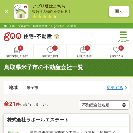
アプリ版はこちら
開く
複数社の物件を探せる！
NTTグループ運営の不動産総合サイト goo住宅・不動産
0
0
0
0
最近検索した条件
最近見た物件
保存した条件
お気に入り
鳥取県米子市の不動産会社一覧
地域
変更する
米子市
全21
件
が該当しました。
株式会社ラポールエステート
所在地
鳥取県米子市加茂町２丁目１１３番地 加茂町ビル