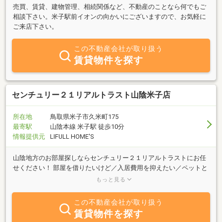
売買、賃貸、建物管理、相続関係など、不動産のことなら何でもご
相談下さい。米子駅前イオンの向かいにございますので、お気軽に
ご来店下さい。
この不動産会社が取り扱う
賃貸物件を探す
センチュリー２１リアルトラスト山陰米子店
所在地
鳥取県米子市久米町175
最寄駅
山陰本線 米子駅 徒歩10分
情報提供元
LIFULL HOME'S
山陰地方のお部屋探しならセンチュリー２１リアルトラストにお任
せください！ 部屋を借りたいけど／入居費用を抑えたい／ペットと
一緒に暮らしたい／保証人がいないetcそんなお悩み、当社で解決致
もっと見る
します！！
この不動産会社が取り扱う
賃貸物件を探す