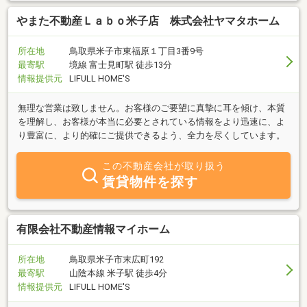
やまた不動産Ｌａｂｏ米子店 株式会社ヤマタホーム
所在地
鳥取県米子市東福原１丁目3番9号
最寄駅
境線 富士見町駅 徒歩13分
情報提供元
LIFULL HOME'S
無理な営業は致しません。お客様のご要望に真摯に耳を傾け、本質
を理解し、お客様が本当に必要とされている情報をより迅速に、よ
り豊富に、より的確にご提供できるよう、全力を尽くしています。
この不動産会社が取り扱う
賃貸物件を探す
有限会社不動産情報マイホーム
所在地
鳥取県米子市末広町192
最寄駅
山陰本線 米子駅 徒歩4分
情報提供元
LIFULL HOME'S