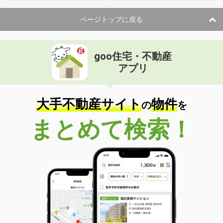
ページトップに戻る
goo住宅・不動産
アプリ
大手不動産サイト
物件
の
を
まとめて検索！