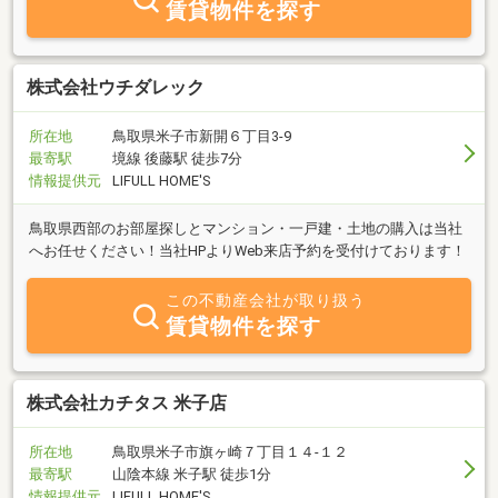
賃貸物件を探す
株式会社ウチダレック
所在地
鳥取県米子市新開６丁目3-9
最寄駅
境線 後藤駅 徒歩7分
情報提供元
LIFULL HOME'S
鳥取県西部のお部屋探しとマンション・一戸建・土地の購入は当社
へお任せください！当社HPよりWeb来店予約を受付けております！
この不動産会社が取り扱う
賃貸物件を探す
株式会社カチタス 米子店
所在地
鳥取県米子市旗ヶ崎７丁目１４‐１２
最寄駅
山陰本線 米子駅 徒歩1分
情報提供元
LIFULL HOME'S