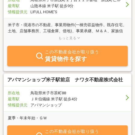
最寄駅
山陰本線 米子駅 徒歩9分
情報提供元
LIFULL HOME'S
米子市・境港市の不動産、事業用物件(一棟売収益物件、既存住宅、
土地、店舗事務所、工場倉庫、借地)、事業承継、Ｍ＆Ａ、家族信
託、企業進出支援、起業開業相談は株式会社ラポールエステートに
もっと見る
お任せ下さい。
この不動産会社が取り扱う
賃貸物件を探す
アパマンショップ米子駅前店 ナワタ不動産株式会社
所在地
鳥取県米子市茶町88
最寄駅
ＪＲ伯備線 米子駅 徒歩4分
情報提供元
アパマンショップ
夏季・年末年始・ＧＷ
この不動産会社が取り扱う