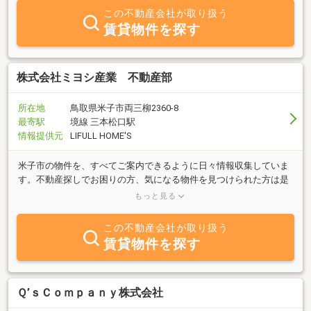
この不動産会社が取り扱う
賃貸物件を探す
株式会社ミヨシ産業 不動産部
所在地
鳥取県米子市両三柳2360-8
最寄駅
境線 三本松口駅
情報提供元
LIFULL HOME'S
米子市の物件を、すべてご案内できるように日々情報収集していま
す。不動産探しでお困りの方、気になる物件を見つけられた方は是
非お気軽にお問い合せください。またリフォームや補助金などの相
もっと見る
談も承ります！
この不動産会社が取り扱う
賃貸物件を探す
Ｑ’ｓＣｏｍｐａｎｙ株式会社