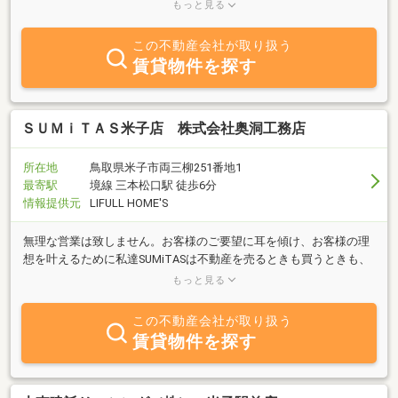
探しも含めて幅広くサポートし、安心してお任せいただける体制を
もっと見る
整えています。
この不動産会社が取り扱う
賃貸物件を探す
ＳＵＭｉＴＡＳ米子店 株式会社奥洞工務店
所在地
鳥取県米子市両三柳251番地1
最寄駅
境線 三本松口駅 徒歩6分
情報提供元
LIFULL HOME'S
無理な営業は致しません。お客様のご要望に耳を傾け、お客様の理
想を叶えるために私達SUMiTASは不動産を売るときも買うときも、
安心・安全な取引に努めます。小さな事でもお気軽にご相談くださ
もっと見る
い。
この不動産会社が取り扱う
賃貸物件を探す