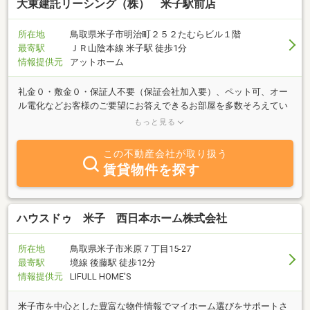
大東建託リーシング（株） 米子駅前店
所在地
鳥取県米子市明治町２５２たむらビル１階
最寄駅
ＪＲ山陰本線 米子駅 徒歩1分
情報提供元
アットホーム
礼金０・敷金０・保証人不要（保証会社加入要）、ペット可、オー
ル電化などお客様のご要望にお答えできるお部屋を多数そろえてい
ます。初期費用・ご入居中の家賃などをクレジットカード決済でポ
もっと見る
イントが貯まります。鳥取県米子市、境港市、西伯郡でお部屋探し
の際はぜひ大東建託リーシング米子駅前店までお問い合わせくださ
この不動産会社が取り扱う
い。明るく元気なスタッフがお待ちしております。
賃貸物件を探す
ハウスドゥ 米子 西日本ホーム株式会社
所在地
鳥取県米子市米原７丁目15-27
最寄駅
境線 後藤駅 徒歩12分
情報提供元
LIFULL HOME'S
米子市を中心とした豊富な物件情報でマイホーム選びをサポートさ