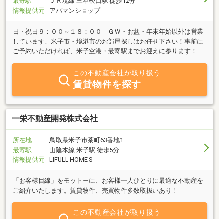
最寄駅
ＪＲ境線 三本松口駅 徒歩12分
情報提供元
アパマンショップ
日・祝日９：００～１８：００ ＧＷ・お盆・年末年始以外は営業
しています。米子市・境港市のお部屋探しはお任せ下さい！事前に
ご予約いただければ、米子空港・最寄駅までお迎えに参ります！
この不動産会社が取り扱う
賃貸物件を探す
一栄不動産開発株式会社
所在地
鳥取県米子市茶町63番地1
最寄駅
山陰本線 米子駅 徒歩5分
情報提供元
LIFULL HOME'S
「お客様目線」をモットーに、お客様一人ひとりに最適な不動産を
ご紹介いたします。賃貸物件、売買物件多数取扱いあり！
この不動産会社が取り扱う