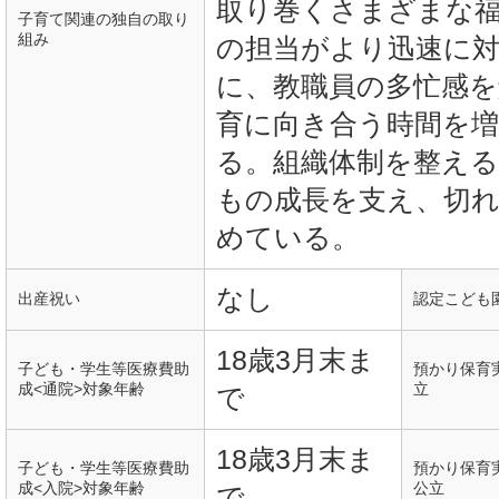
取り巻くさまざまな
子育て関連の独自の取り
組み
の担当がより迅速に
に、教職員の多忙感を
育に向き合う時間を
る。組織体制を整え
もの成長を支え、切
めている。
なし
出産祝い
認定こども
18歳3月末ま
子ども・学生等医療費助
預かり保育
成<通院>対象年齢
立
で
18歳3月末ま
子ども・学生等医療費助
預かり保育
成<入院>対象年齢
公立
で