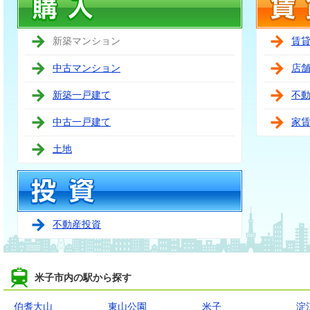
新築マンション
賃
中古マンション
店
新築一戸建て
不
中古一戸建て
家
土地
不動産投資
米子市内の駅から探す
伯耆大山
東山公園
米子
淀