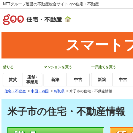
NTTグループ運営の不動産総合サイト goo住宅・不動産
スマート
借りる
マンションを買う
一戸建てを買う
店舗･
賃貸
新築
中古
新築
中古
事業用
住宅・不動産
>
中国・四国
>
鳥取県
>
米子市の住宅・不動産情報
米子市の住宅・不動産情報