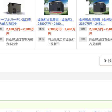
リーブルガーデン浅口市
金光町占見新田（金光駅）
金光町占見新田（金光
方町六条院中
2380万円・2480…
2380万円～2480…
2,180万円～2,380万
2,380万円・2,480万
2,380万円～2,4
格
価格
価格
円
円
円
岡山県浅口市鴨方町
岡山県浅口市金光町
岡山県浅口市金
所
住所
住所
六条院中
占見新田
占見新田
浅