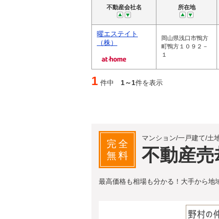
不動産会社名
所在地
曜エステイト
岡山県浅口市鴨方
（株）
町鴨方１０９２－
１
1
件中
1～1
件を表示
マンション/一戸建て/土
完全
不動産売
無料
最高価格も相場も分かる！大手から地