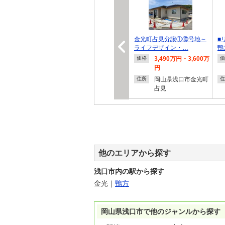
金光町占見分譲①⑩号地～
■
ライフデザイン・…
鴨
3,490万円・3,600万
価格
価
円
岡山県浅口市金光町
住所
住
占見
他のエリアから探す
浅口市内の駅から探す
金光
｜
鴨方
岡山県浅口市で他のジャンルから探す