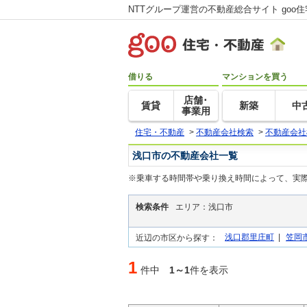
NTTグループ運営の不動産総合サイト goo
借りる
マンションを買う
店舗･
賃貸
新築
中
事業用
住宅・不動産
>
不動産会社検索
>
不動産会社
浅口市の不動産会社一覧
※乗車する時間帯や乗り換え時間によって、実
検索条件
エリア：浅口市
浅口郡里庄町
|
笠岡
近辺の市区から探す：
1
件中
1～1
件を表示