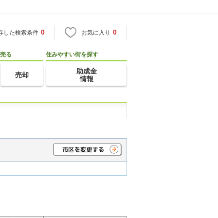
0
0
存した検索条件
お気に入り
売る
住みやすい街を探す
助成金
売却
情報