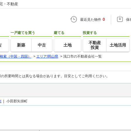
住宅・不動産
0
最近見た物件
保
一戸建てを買う
建てる
投資する
不動産
古
新築
中古
土地
土地活用
投資
検索（中国・四国）
>
エリア/岡山県
>
浅口市の不動産会社一覧
際の所要時間とは異なる場合があります。目安としてご利用ください。
市
|
小田郡矢掛町