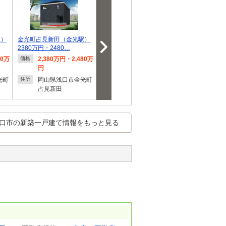
駅）
金光町占見新田（金光駅）
金光町占見新田（金光駅）
金光町占見（金
2380万円・2480…
2380万円～2480…
万7000円～9
80万
2,380万円・2,480万
2,380万円～2,480万
779万7
価格
価格
価格
円
円
万7,00
光町
岡山県浅口市金光町
岡山県浅口市金光町
岡山県
住所
住所
住所
占見新田
占見新田
占見
口市の新築一戸建て情報をもっと見る