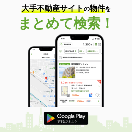
大手不動産サイト
物件
の
を
まとめて検索！