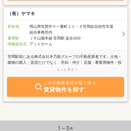
（有）ヤマキ
所在地
岡山県笠岡市十一番町１１－４笠岡総合卸売市場
組合事務所内
最寄駅
ＪＲ山陽本線 笠岡駅 徒歩20分
情報提供元
アットホーム
笠岡駅前にある株式会社木乃新グループの不動産業者です。土地・
建物の購入・賃貸だけでなく、売却・仲介・店舗・事業用物件・投
資物件・駐車場・駐輪場・不動産査定・任意売却・競売物件等、不
もっと見る
動産に関するあらゆることについて、お気軽にご相談ください。社
員一同、誠心誠意、親身になってお手伝いさせていただきます。
この不動産会社が取り扱う
賃貸物件を探す
1～3
件