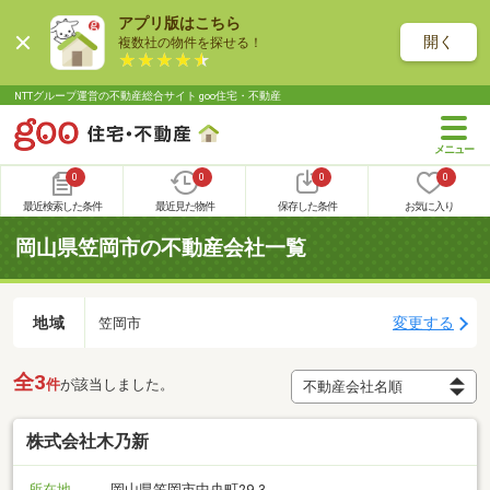
アプリ版はこちら
開く
複数社の物件を探せる！
NTTグループ運営の不動産総合サイト goo住宅・不動産
0
0
0
0
最近検索した条件
最近見た物件
保存した条件
お気に入り
岡山県笠岡市の不動産会社一覧
地域
変更する
笠岡市
全3
件
が該当しました。
株式会社木乃新
所在地
岡山県笠岡市中央町29-3