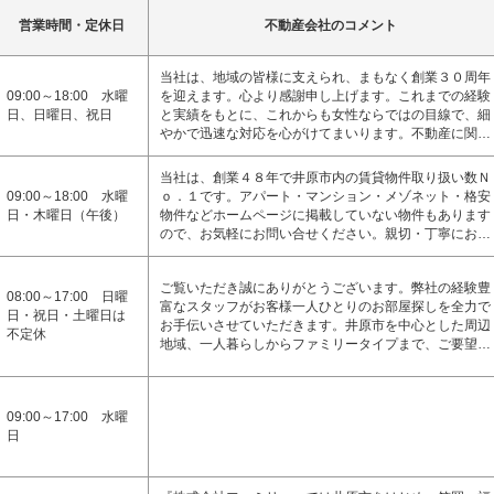
営業時間・定休日
不動産会社のコメント
当社は、地域の皆様に支えられ、まもなく創業３０周年
09:00～18:00 水曜
を迎えます。心より感謝申し上げます。これまでの経験
日、日曜日、祝日
と実績をもとに、これからも女性ならではの目線で、細
やかで迅速な対応を心がけてまいります。不動産に関…
当社は、創業４８年で井原市内の賃貸物件取り扱い数Ｎ
09:00～18:00 水曜
ｏ．１です。アパート・マンション・メゾネット・格安
日・木曜日（午後）
物件などホームページに掲載していない物件もあります
ので、お気軽にお問い合せください。親切・丁寧にお…
ご覧いただき誠にありがとうございます。弊社の経験豊
08:00～17:00 日曜
富なスタッフがお客様一人ひとりのお部屋探しを全力で
日・祝日・土曜日は
お手伝いさせていただきます。井原市を中心とした周辺
不定休
地域、一人暮らしからファミリータイプまで、ご要望…
09:00～17:00 水曜
日