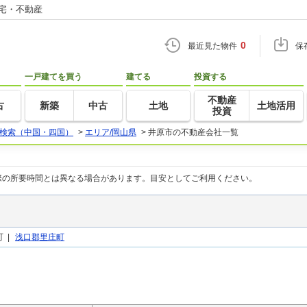
住宅・不動産
0
最近見た物件
保
一戸建てを買う
建てる
投資する
不動産
古
新築
中古
土地
土地活用
投資
検索（中国・四国）
>
エリア/岡山県
>
井原市の不動産会社一覧
際の所要時間とは異なる場合があります。目安としてご利用ください。
 |
浅口郡里庄町