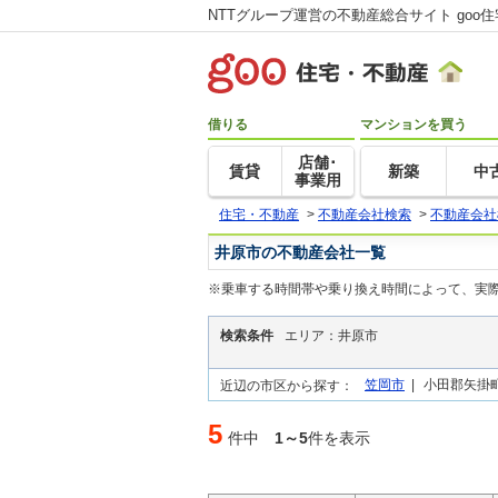
NTTグループ運営の不動産総合サイト goo
借りる
マンションを買う
店舗･
賃貸
新築
中
事業用
住宅・不動産
>
不動産会社検索
>
不動産会社
井原市の不動産会社一覧
※乗車する時間帯や乗り換え時間によって、実
検索条件
エリア：井原市
笠岡市
|
小田郡矢掛町
近辺の市区から探す：
5
件中
1～5
件を表示