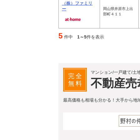
（株）ファミリ
ー
岡山県井原市上出
部町４１１
5
件中
1～5
件を表示
マンション/一戸建て/土
完全
不動産売
無料
最高価格も相場も分かる！大手から地