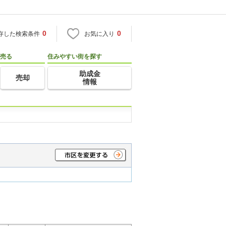
0
0
存した検索条件
お気に入り
売る
住みやすい街を探す
助成金
売却
情報