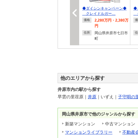
◆ダイシンキャンペーン◆
◆
クレイドルガー…
ク
2,280万円・2,380万
価格
価
円
岡山県井原市七日市
住所
住
町
他のエリアから探す
井原市内の駅から探す
早雲の里荏原
｜
井原
｜
いずえ
｜
子守唄の
岡山県井原市で他のジャンルから探す
新築マンション
中古マンション
マンションライブラリー
不動産