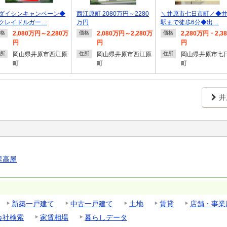
ダイシンキャンペーン◆
西江原町 2080万円～2280
＼井原市七日市町／◆
レイドルガー…
万円
駅まで徒歩6分◆出…
2,080万円～2,280万
2,080万円～2,280万
2,280万円・2,3
格
価格
価格
円
円
円
岡山県井原市西江原
岡山県井原市西江原
岡山県井原市七
所
住所
住所
町
町
町
井
里高屋
新築一戸建て
中古一戸建て
土地
賃貸
店舗・事業
会社検索
家賃相場
暮らしデータ