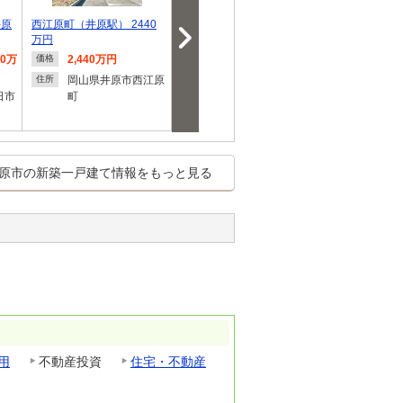
井原
西江原町（井原駅） 2440
西江原町（井原駅） 2440
西江原町（井原駅
万円
万円
万円
80万
2,440万円
2,440万円
2,440
価格
価格
価格
岡山県井原市西江原
岡山県井原市西江原
岡山県
住所
住所
住所
日市
町
町
町
原市の新築一戸建て情報をもっと見る
用
不動産投資
住宅・不動産