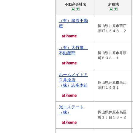
不動産会社名
所在地
（有）猪原不動
産
岡山県井原市西江
原町１５４８－２
（有）大竹屋
不動産部
岡山県井原市井原
町６３８－１
ホームメイトＦ
Ｃ井原店
岡山県井原市西江
（株）志多木組
原町１９３１
光エステート
（株）
岡山県井原市高屋
町１丁目１３－２