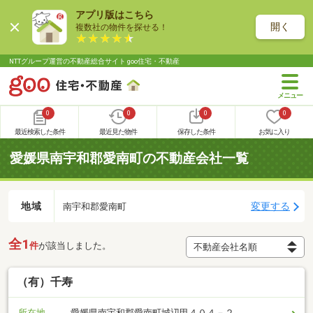
アプリ版はこちら
開く
複数社の物件を探せる！
NTTグループ運営の不動産総合サイト goo住宅・不動産
0
0
0
0
最近検索した条件
最近見た物件
保存した条件
お気に入り
愛媛県南宇和郡愛南町の不動産会社一覧
地域
変更する
南宇和郡愛南町
全1
件
が該当しました。
（有）千寿
所在地
愛媛県南宇和郡愛南町城辺甲４０４－２