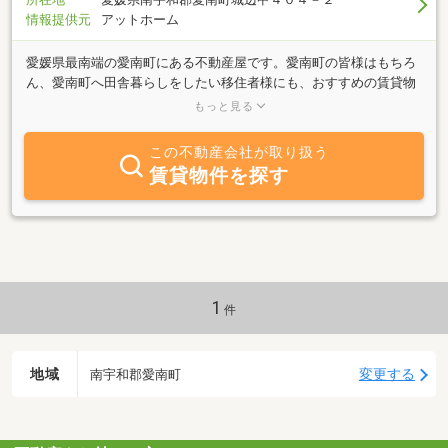
情報提供元
アットホーム
愛媛県最南端の愛南町にある不動産屋です。愛南町の皆様はもちろ
ん、愛南町へ田舎暮らしをしたい移住者様にも、おすすめの賃貸物
件や売買物件を紹介しております。また愛南町だけでなく、周辺の
もっと見る
宇和島市や宿毛市などの物件も取り扱っております。お気軽にお問
合わせください。
この不動産会社が取り扱う
賃貸物件を探す
1
件
地域
変更する
南宇和郡愛南町