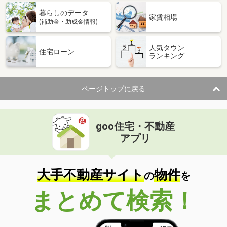
暮らしのデータ
家賃相場
(補助金・助成金情報)
人気タウン
住宅ローン
ランキング
ページトップに戻る
goo住宅・不動産
アプリ
大手不動産サイト
物件
の
を
まとめて検索！