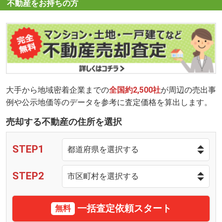
不動産をお持ちの方
大手から地域密着企業までの
全国約2,500社
が周辺の売出事
例や公示地価等のデータを参考に査定価格を算出します。
売却する不動産の住所を選択
STEP1
STEP2
一括査定依頼スタート
無料