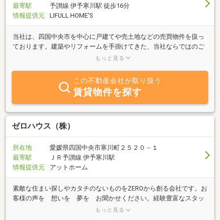
最寄駅
予讃線 伊予寒川駅 徒歩16分
情報提供元
LIFULL HOME'S
当社は、四国中央市を中心に戸建てや売土地などの売買物件を扱っ
ております。建築やリフォームを手掛けてきた、当社ならではのご
提案も可能です。住まいについてご検討中の方は、お気軽にお問い
もっと見る
合わせください。
この不動産会社が取り扱う
賃貸物件を探す
ゼロハウス（株）
所在地
愛媛県四国中央市寒川町２５２０－１
最寄駅
ＪＲ予讃線 伊予寒川駅
情報提供元
アットホーム
素敵な住まい探しやカタチのないものをZEROから創る会社です。お
客様の声を 想いを 夢を お聞かせください。経験豊富なスタッ
フが皆様が笑顔になるご提案をさせていただきま
もっと見る
す。 一期一家 ZEROBASE