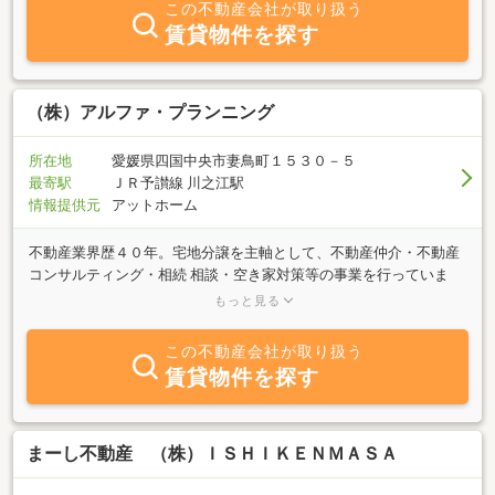
この不動産会社が取り扱う
す。営業エリアとしては、四国中央市・新居浜市とさせて頂いてお
賃貸物件を探す
りますが、特に四国中央市には、当社管理物件が多数ございますの
で、このエリアで物件をお探しの方は是非一度お問い合せ下さい。
スタッフ一同、ご来店を心よりお待ちしております。
（株）アルファ・プランニング
所在地
愛媛県四国中央市妻鳥町１５３０－５
最寄駅
ＪＲ予讃線 川之江駅
情報提供元
アットホーム
不動産業界歴４０年。宅地分譲を主軸として、不動産仲介・不動産
コンサルティング・相続 相談・空き家対策等の事業を行っていま
す。特に不動産の取引においては、『顧客満足』を 追求するため、
もっと見る
ライフプランを第一に考えご提案をするためCFPを取得し活用して
います。又、昨今。相続・空き家の相談が増加していることによ
この不動産会社が取り扱う
り、地域で士業のネットワークを構 築して、顧客サービスの向上を
賃貸物件を探す
図っています。 ★保有資格 ・不動産コンサルティングマスタ
ー ・相続対策専門士 ・不動産エバリュエーション専門
士 ・宅建マイスターフェロー【17号認定】 ・ 宅
地建物取引士 ・不動産アナリスト
まーし不動産 （株）ＩＳＨＩＫＥＮＭＡＳＡ