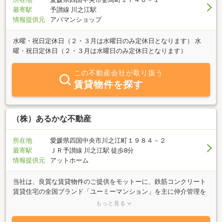
最寄駅
予讃線 川之江駅
情報提供元
アパマンショップ
水曜・祝日定休日（２・３月は水曜日のみ定休日となります） 水
曜・祝日定休日（２・３月は水曜日のみ定休日となります）
この不動産会社が取り扱う
賃貸物件を探す
（株）あるかな不動産
所在地
愛媛県四国中央市川之江町１９８４－２
最寄駅
ＪＲ予讃線 川之江駅 徒歩8分
情報提供元
アットホーム
当社は、良質な賃貸物件のご提供をモットーに、鉄筋コンクリート
賃貸住宅の全国ブランド「ユーミーマンション」を主に仲介管理を
行っております。これからお部屋探しをされる方、実際にご入居さ
もっと見る
れている方が安心して住まえる様しっかりした管理（２４時間３６
５日）を行い、心豊かになる生活空間のご提供を心掛けておりま