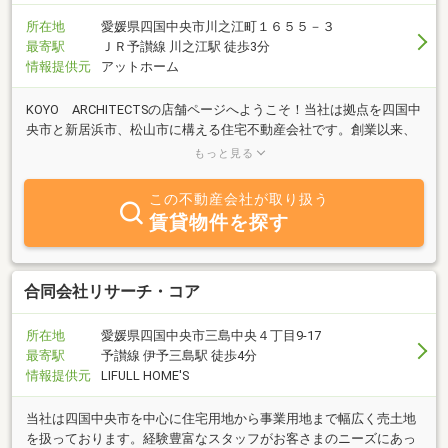
所在地
愛媛県四国中央市川之江町１６５５－３
最寄駅
ＪＲ予讃線 川之江駅 徒歩3分
情報提供元
アットホーム
KOYO ARCHITECTSの店舗ページへようこそ！当社は拠点を四国中
央市と新居浜市、松山市に構える住宅不動産会社です。創業以来、
四国の気候に適した家づくりを追求し、「健康で快適な住まい」を
もっと見る
大切に提供してきました。住宅の性能や品質、デザイン性が高いこ
とはもちろん、人生という限られた時間の中で我が家で過ごすひと
この不動産会社が取り扱う
時がより思い出深い時間に昇華しそこにいるだけで、幸せが感じら
賃貸物件を探す
れる。そんな住まいをご提供します。地元を愛し、地域に根差した
会社だからこそこの地に暮らす皆さまへ貢献し続けたい。私たちは
この情熱と探究心を忘れず、四国に住まう人々のくらしに寄り添
い、人生をより謳歌していただけるように、スタッフ一同これから
合同会社リサーチ・コア
も日々家づくりに励んでいきます。ぜひ上記の【住まいを探す:買
う】タブから検索してみてください。
所在地
愛媛県四国中央市三島中央４丁目9-17
最寄駅
予讃線 伊予三島駅 徒歩4分
情報提供元
LIFULL HOME'S
当社は四国中央市を中心に住宅用地から事業用地まで幅広く売土地
を扱っております。経験豊富なスタッフがお客さまのニーズにあっ