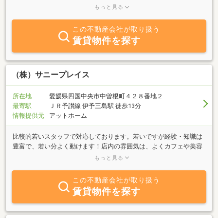
たものを調査しご提案させていただきます。お困りのことがあれば
もっと見る
ぜひご相談ください。
この不動産会社が取り扱う
賃貸物件を探す
（株）サニープレイス
所在地
愛媛県四国中央市中曽根町４２８番地２
最寄駅
ＪＲ予讃線 伊予三島駅 徒歩13分
情報提供元
アットホーム
比較的若いスタッフで対応しております。若いですが経験・知識は
豊富で、若い分よく動けます！店内の雰囲気は、よくカフェや美容
室に間違えられ不動産屋さんだとは思われていません(笑)カウンタ
もっと見る
ーもなく大量の観葉植物と最新のゆったり系J－POPが流れているこ
とが原因だと思います。店内にはスタッフのらんまる（チンチラ）
この不動産会社が取り扱う
が常駐しており、お客様を不愛想にお迎えいたします。当店では、
賃貸物件を探す
セールスしないことをモットーに、一緒に考え、一緒に楽しみ、一
緒に作っていきます。弊社で掲載している物件以外のものでも、ご
相談いただければ取り扱い可能ですのでぜひ一度ご相談ください！