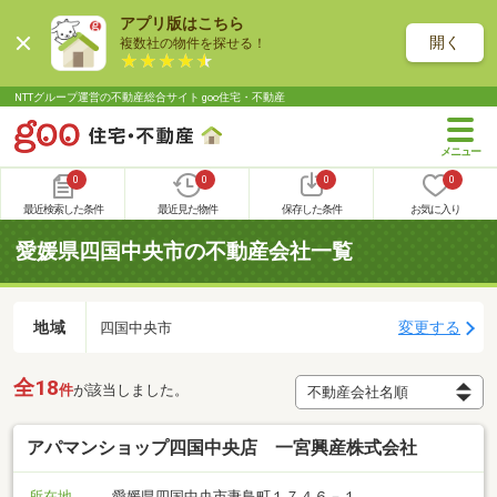
アプリ版はこちら
開く
複数社の物件を探せる！
NTTグループ運営の不動産総合サイト goo住宅・不動産
0
0
0
0
最近検索した条件
最近見た物件
保存した条件
お気に入り
愛媛県四国中央市の不動産会社一覧
地域
変更する
四国中央市
全18
件
が該当しました。
アパマンショップ四国中央店 一宮興産株式会社
所在地
愛媛県四国中央市妻鳥町１７４６－１