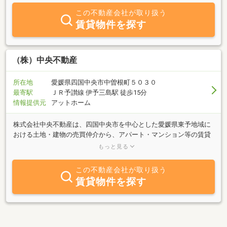
この不動産会社が取り扱う
賃貸物件を探す
（株）中央不動産
所在地
愛媛県四国中央市中曽根町５０３０
最寄駅
ＪＲ予讃線 伊予三島駅 徒歩15分
情報提供元
アットホーム
株式会社中央不動産は、四国中央市を中心とした愛媛県東予地域に
おける土地・建物の売買仲介から、アパート・マンション等の賃貸
仲介・管理まで、幅広く不動産を執り行っています。５０年を超え
もっと見る
て築いてきた信頼をもとに、親切・丁寧をモットーにお客様に接
し、当地区では１０００戸以上のアパート・マンションの入居のお
この不動産会社が取り扱う
世話をさせていただいております。お客様にはきっとご満足してい
賃貸物件を探す
ただける物件が見つかると思いますので、どうぞお気軽にご相談く
ださい。