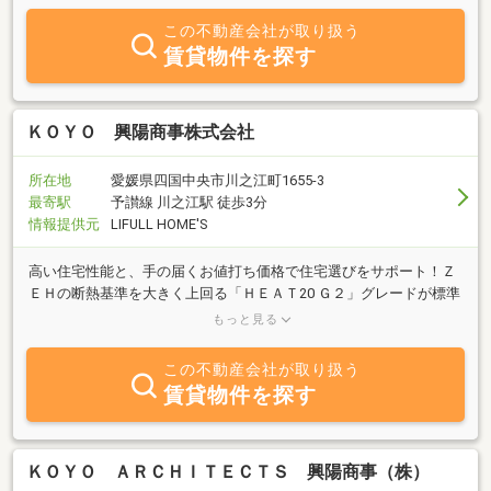
っしゃる皆様、働く女性の経験から、主婦の経験から、女性ならで
この不動産会社が取り扱う
はの視点で、お話をさせていただきます。お客様のライフスタイル
賃貸物件を探す
にあった最適なお部屋をご提案・お探し致しますので、是非一度お
越し下さいませ。皆様のご来店を心よりお待ちしております。
ＫＯＹＯ 興陽商事株式会社
所在地
愛媛県四国中央市川之江町1655-3
最寄駅
予讃線 川之江駅 徒歩3分
情報提供元
LIFULL HOME'S
高い住宅性能と、手の届くお値打ち価格で住宅選びをサポート！Ｚ
ＥＨの断熱基準を大きく上回る「ＨＥＡＴ20 Ｇ２」グレードが標準
仕様というコストパフォーマンスの高さ！分譲住宅でもその魅力を
もっと見る
体感ください！
この不動産会社が取り扱う
賃貸物件を探す
ＫＯＹＯ ＡＲＣＨＩＴＥＣＴＳ 興陽商事（株）