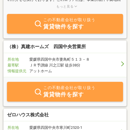
用物件が多くあります。広い土地や貸倉庫など豊富にあります。住
もっと見る
宅や施設、倉庫、工場、事業所等ますます増え続けております。不
動産に関することは何でもお気軽にお問い合わせ下さい。又、ギフ
この不動産会社が取り扱う
ト商品の販売も行っております。ご予算や目的に合った豊富なカタ
賃貸物件を探す
ログを用意しております。30％～40％の割引のできる商品もありま
すので、内祝、快気祝、出産祝、満中陰志、法要等のお返し物にご
利用下さい。
（株）真建ホームズ 四国中央営業所
所在地
愛媛県四国中央市妻鳥町５１３－８
最寄駅
ＪＲ予讃線 川之江駅 徒歩38分
情報提供元
アットホーム
この不動産会社が取り扱う
賃貸物件を探す
ゼロハウス株式会社
所在地
愛媛県四国中央市寒川町2520‐1