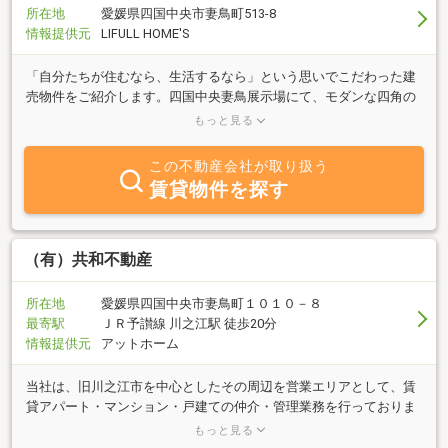
所在地
愛媛県四国中央市妻鳥町513-8
情報提供元
LIFULL HOME'S
「自分たちが住むなら、生活するなら」という思いでこだわった建
売物件をご紹介します。四国中央妻鳥展示場にて、モダンな四角の
デザインと、視覚効果を最大限活かしたモデルハウスをぜひ体感し
もっと見る
てください。建売物
この不動産会社が取り扱う
賃貸物件を探す
（有）共和不動産
所在地
愛媛県四国中央市妻鳥町１０１０－８
最寄駅
ＪＲ予讃線 川之江駅 徒歩20分
情報提供元
アットホーム
当社は、旧川之江市を中心としたその周辺を営業エリアとして、賃
貸アパート・マンション・戸建ての仲介・管理業務を行っておりま
す。四国中央市内の賃貸物件に関しては、ワンルームからファミリ
もっと見る
ータイプの物件まで幅広く扱っております。お部屋探しをしていら