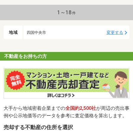
1～18
件
地域
変更する
四国中央市
不動産をお持ちの方
大手から地域密着企業までの
全国約2,500社
が周辺の売出事
例や公示地価等のデータを参考に査定価格を算出します。
売却する不動産の住所を選択