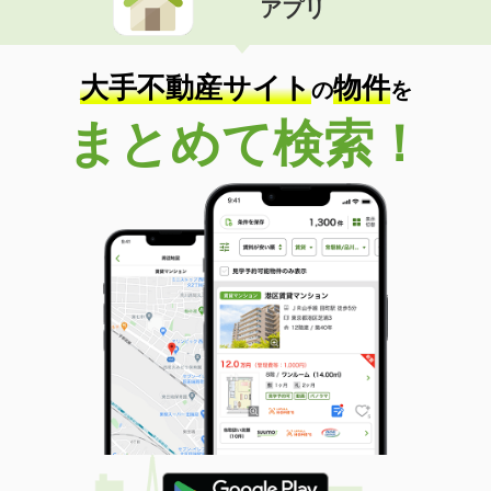
アプリ
大手不動産サイト
物件
の
を
まとめて検索！