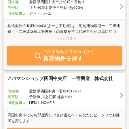
所在地
愛媛県四国中央市上柏町９番地１
最寄駅
ＪＲ予讃線 伊予三島駅 徒歩20分
情報提供元
アットホーム
株式会社ISHIKEN MASA(まーし不動産)は、宅地建物取引士・二級建
築士・二級建築施工管理技士の資格を持つ代表自らが現場に立つ、
不動産と建築を両輪で手がける会社です。物件のご紹介だけで終わ
もっと見る
らせず、購入後のリノベーションや空き家の再生・再販まで、一気
通貫でご提案できるのが強みです。有限会社石川建設との連携によ
この不動産会社が取り扱う
り、自社施工で無駄なコストを抑えながら、確かな品質をお約束し
賃貸物件を探す
ます。空き家の活用にお悩みの方、購入と同時にリフォームもご検
討の方は、ぜひ一度ご相談ください。施工事例はYouTube「まーし
くんの家づくりチャンネル」やInstagram(@ishiken_masa)でも随時
ご紹介しています。四国中央市を中心に、愛媛県東部・香川県西部
アパマンショップ四国中央店 一宮興産 株式会社
エリアで対応。
所在地
愛媛県四国中央市妻鳥町1746-1
最寄駅
予讃線 川之江駅 徒歩50分
情報提供元
LIFULL HOME'S
四国中央市でのお部屋探しはぜひ当社へ！あなたにピッタリのお部
屋を探します！