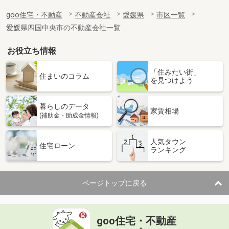
goo住宅・不動産
不動産会社
愛媛県
市区一覧
愛媛県四国中央市の不動産会社一覧
お役立ち情報
「住みたい街」
住まいのコラム
を見つけよう
暮らしのデータ
家賃相場
(補助金・助成金情報)
人気タウン
住宅ローン
ランキング
ページトップに戻る
goo住宅・不動産