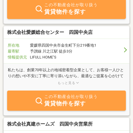
この不動産会社が取り扱う
賃貸物件を探す
株式会社愛媛総合センター 四国中央店
所在地
愛媛県四国中央市金生町下分219番地1
最寄駅
予讃線 川之江駅 徒歩3分
情報提供元
LIFULL HOME'S
私たちは、創業70年以上の地域密着型企業として、お客様一人ひと
りの想いや不安に丁寧に寄り添いながら、最適なご提案を心がけて
います。まだ売るかどうか決めていない…という方も、無料で査定
もっと見る
を承っております。
この不動産会社が取り扱う
賃貸物件を探す
株式会社真建ホームズ 四国中央営業所