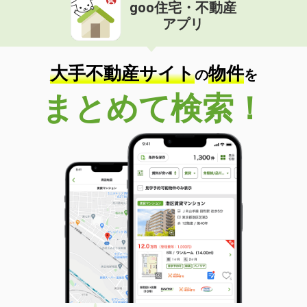
goo住宅・不動産
アプリ
大手不動産サイト
物件
の
を
まとめて検索！