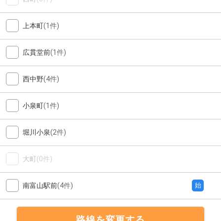
上本町
(1件)
広貫堂前
(1件)
西中野
(4件)
小泉町
(1件)
堀川小泉
(2件)
大町
(0件)
南富山駅前
(4件)
始
路線を変更する