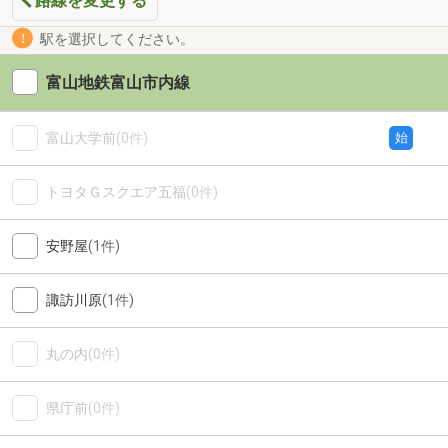
路線を変更する
駅を選択してください。
富山地鉄富山市内線
富山大学前
(0件)
始
トヨタＧスクエア五福
(0件)
安野屋
(1件)
諏訪川原
(1件)
丸の内
(0件)
県庁前
(0件)