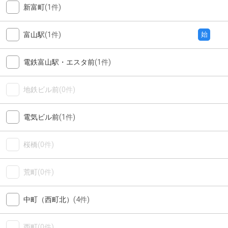
新富町
(1件)
富山駅
(1件)
始
電鉄富山駅・エスタ前
(1件)
地鉄ビル前
(0件)
電気ビル前
(1件)
桜橋
(0件)
荒町
(0件)
中町（西町北）
(4件)
西町
(0件)