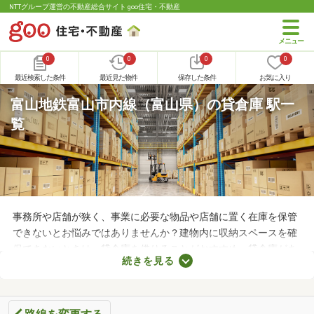
NTTグループ運営の不動産総合サイト goo住宅・不動産
0
0
0
0
最近検索した条件
最近見た物件
保存した条件
お気に入り
富山地鉄富山市内線（富山県）の貸倉庫 駅一
覧
事務所や店舗が狭く、事業に必要な物品や店舗に置く在庫を保管
できないとお悩みではありませんか？建物内に収納スペースを確
保できないときは、貸倉庫を借りることがおすすめ。貸倉庫があ
続きを見る
れば、在庫やすぐに使わない物品を保管できるため、店舗や事務
所が狭くても安心です。ここでは、収納場所の確保にお困りの方
にチェックしてほしい貸倉庫を紹介します。