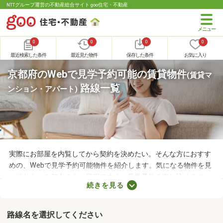
NTTグループ運営の不動産総合サイト goo住宅・不動産
0
0
0
0
最近検索した条件
最近見た物件
保存した条件
お気に入り
京都府のWebで見学予約可能の賃貸物件
(賃貸マ
路線一覧
ンション・アパート)
実際にお部屋を内覧してから契約を決めたい。そんな方におすす
めの、Webで見学予約可能物件を紹介します。気になる物件を見
つけたら、ご都合のよい日程ですぐに見学予約を申し込めるの
続きを見る
で、お部屋探しもスムーズに進みますよ。複数のお部屋を実際に
見比べて、快適に暮らせる物件を探してみてくださいね。
路線名を選択してください