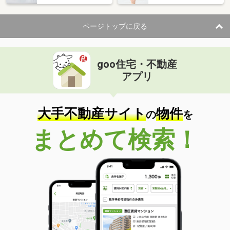
ページトップに戻る
goo住宅・不動産
アプリ
大手不動産サイト
物件
の
を
まとめて検索！