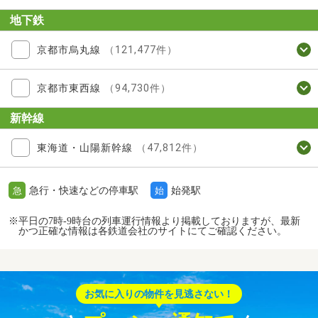
地下鉄
京都市烏丸線
（121,477件）
京都市東西線
（94,730件）
新幹線
東海道・山陽新幹線
（47,812件）
急行・快速などの停車駅
始発駅
急
始
※平日の7時-9時台の列車運行情報より掲載しておりますが、最新
かつ正確な情報は各鉄道会社のサイトにてご確認ください。
お気に入りの物件を見逃さない！