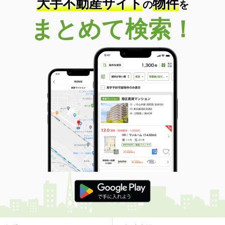
大手不動産サイト
物件
の
を
まとめて検索！