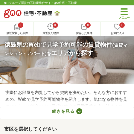
NTTグループ運営の不動産総合サイト goo住宅・不動産
0
0
0
0
最近検索した条件
最近見た物件
保存した条件
お気に入り
徳島県のWebで見学予約可能の賃貸物件
(賃貸マ
エリアから探す
ンション・アパート)
を
実際にお部屋を内覧してから契約を決めたい。そんな方におすす
めの、Webで見学予約可能物件を紹介します。気になる物件を見
つけたら、ご都合のよい日程ですぐに見学予約を申し込めるの
続きを見る
で、お部屋探しもスムーズに進みますよ。複数のお部屋を実際に
見比べて、快適に暮らせる物件を探してみてくださいね。
市区を選択してください