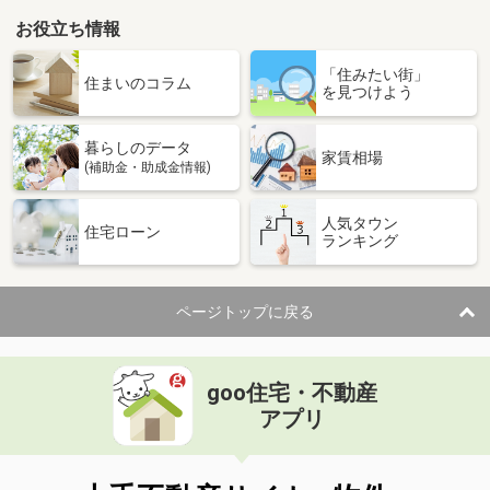
お役立ち情報
「住みたい街」
住まいのコラム
を見つけよう
暮らしのデータ
家賃相場
(補助金・助成金情報)
人気タウン
住宅ローン
ランキング
ページトップに戻る
goo住宅・不動産
アプリ