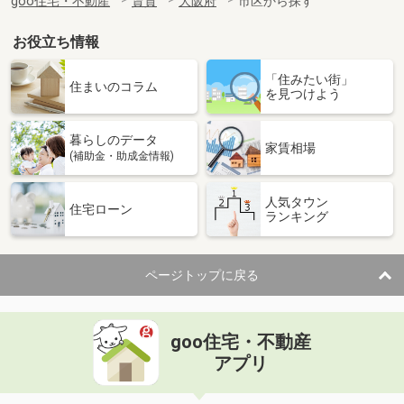
goo住宅・不動産
賃貸
大阪府
市区から探す
お役立ち情報
「住みたい街」
住まいのコラム
を見つけよう
暮らしのデータ
家賃相場
(補助金・助成金情報)
人気タウン
住宅ローン
ランキング
ページトップに戻る
goo住宅・不動産
アプリ