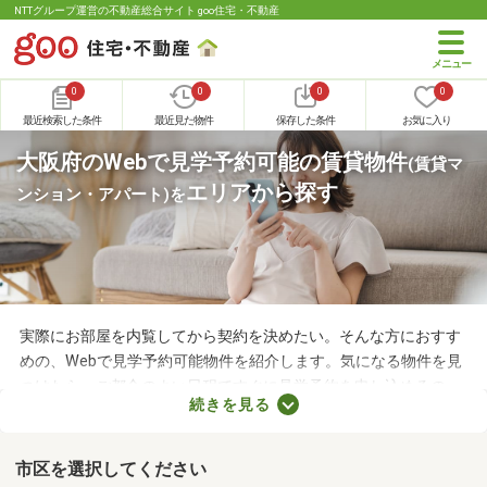
NTTグループ運営の不動産総合サイト goo住宅・不動産
0
0
0
0
最近検索した条件
最近見た物件
保存した条件
お気に入り
大阪府のWebで見学予約可能の賃貸物件
(賃貸マ
エリアから探す
ンション・アパート)
を
実際にお部屋を内覧してから契約を決めたい。そんな方におすす
めの、Webで見学予約可能物件を紹介します。気になる物件を見
つけたら、ご都合のよい日程ですぐに見学予約を申し込めるの
続きを見る
で、お部屋探しもスムーズに進みますよ。複数のお部屋を実際に
見比べて、快適に暮らせる物件を探してみてくださいね。
市区を選択してください