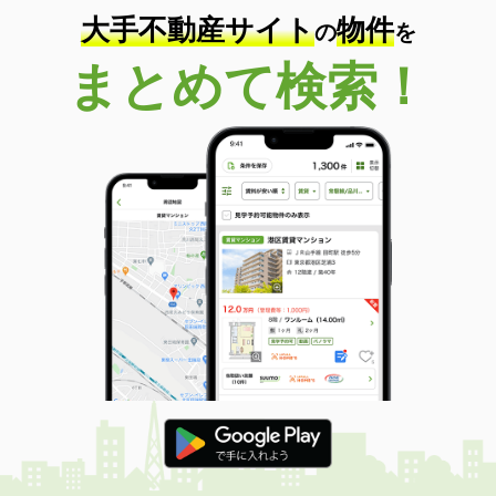
大手不動産サイト
物件
の
を
まとめて検索！