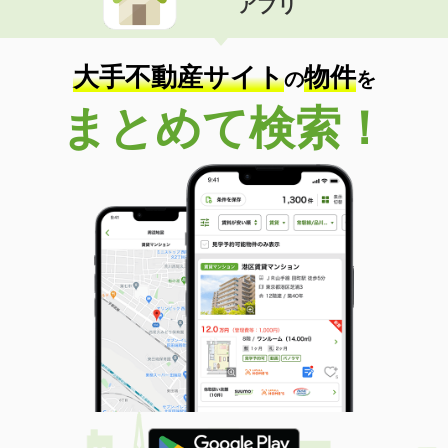
アプリ
大手不動産サイト
物件
の
を
まとめて検索！