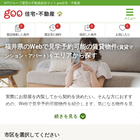
NTTグループ運営の不動産総合サイト goo住宅・不動産
0
0
0
0
最近検索した条件
最近見た物件
保存した条件
お気に入り
福井県のWebで見学予約可能の賃貸物件
(賃貸マ
エリアから探す
ンション・アパート)
を
実際にお部屋を内覧してから契約を決めたい。そんな方におすす
めの、Webで見学予約可能物件を紹介します。気になる物件を見
つけたら、ご都合のよい日程ですぐに見学予約を申し込めるの
続きを見る
で、お部屋探しもスムーズに進みますよ。複数のお部屋を実際に
見比べて、快適に暮らせる物件を探してみてくださいね。
市区を選択してください