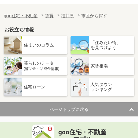
goo住宅・不動産
賃貸
福井県
市区から探す
お役立ち情報
「住みたい街」
住まいのコラム
を見つけよう
暮らしのデータ
家賃相場
(補助金・助成金情報)
人気タウン
住宅ローン
ランキング
ページトップに戻る
goo住宅・不動産