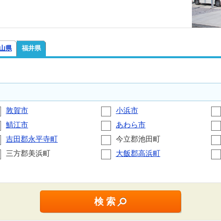
山県
福井県
敦賀市
小浜市
鯖江市
あわら市
吉田郡永平寺町
今立郡池田町
三方郡美浜町
大飯郡高浜町