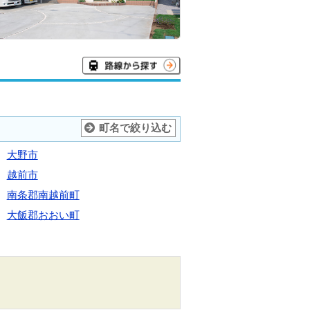
町名で絞り込む
大野市
越前市
南条郡南越前町
大飯郡おおい町