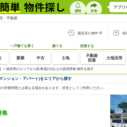
住宅・不動産
0
最近見た物件
保
一戸建てを買う
建てる
投資する
不動産
古
新築
中古
土地
土地活用
投資
県
>
福井県のエリアから駐車場2台以上の賃貸情報 物件を探す
マンション・アパート)をエリアから探す
際の所要時間とは異なる場合があります。目安としてご利用ください。
特集