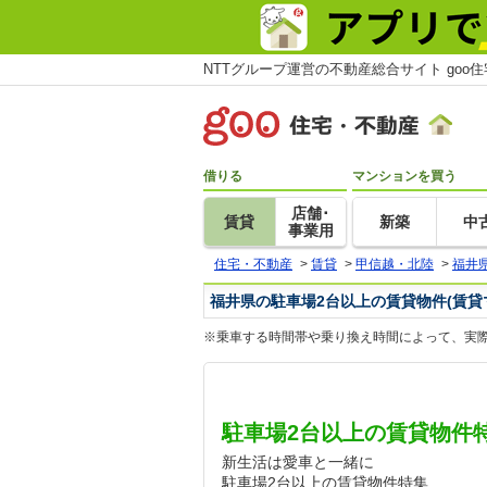
NTTグループ運営の不動産総合サイト goo
借りる
マンションを買う
店舗･
賃貸
新築
中
事業用
住宅・不動産
>
賃貸
>
甲信越・北陸
>
福井
福井県の駐車場2台以上の賃貸物件(賃貸
※乗車する時間帯や乗り換え時間によって、実
駐車場2台以上の賃貸物件
新生活は愛車と一緒に
駐車場2台以上の賃貸物件特集