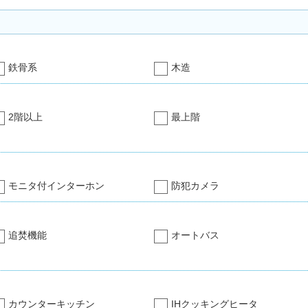
鉄骨系
木造
2階以上
最上階
モニタ付インターホン
防犯カメラ
追焚機能
オートバス
カウンターキッチン
IHクッキングヒータ