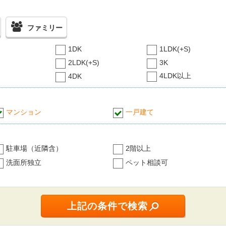
ファミリー
1DK
1LDK(+S)
2LDK(+S)
3K
4LDK以上
4DK
マンション
一戸建て
駐車場（近隣含）
2階以上
洗面所独立
ペット相談可