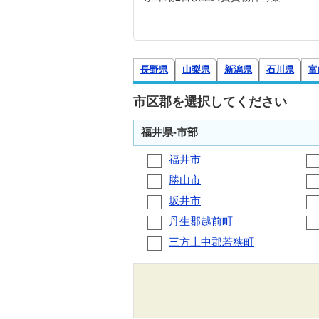
長野県
山梨県
新潟県
石川県
富
市区郡を選択してください
福井県-市部
福井市
勝山市
坂井市
丹生郡越前町
三方上中郡若狭町