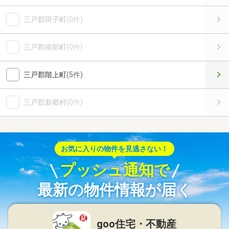
三戸郡田子町
(0件)
三戸郡南部町
(0件)
三戸郡階上町
(5件)
三戸郡新郷村
(0件)
お気に入りの物件を見逃さない！
プッシュ通知で
最新の物件情報が届く
goo住宅・不動産