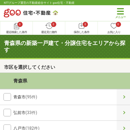
NTTグループ運営の不動産総合サイト goo住宅・不動産
0
0
0
0
最近検索した条件
最近見た物件
保存した条件
お気に入り
青森県の新築一戸建て・分譲住宅をエリアから探
す
市区を選択してください
青森県
青森市
(95件)
弘前市
(33件)
八戸市
(182件)