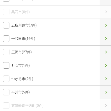
黒石市
(0件)
五所川原市
(7件)
十和田市
(16件)
三沢市
(27件)
むつ市
(1件)
つがる市
(2件)
平川市
(5件)
東津軽郡平内町
(0件)