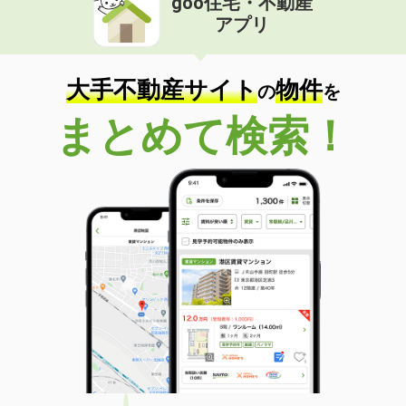
goo住宅・不動産
アプリ
大手不動産サイト
物件
の
を
まとめて検索！