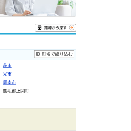
町名で絞り込む
萩市
光市
周南市
熊毛郡上関町