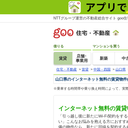
NTTグループ運営の不動産総合サイト goo
借りる
マンションを買う
店舗･
賃貸
新築
中
事業用
住宅・不動産
>
賃貸
>
中国・四国
>
山口県
山口県のインターネット無料の賃貸物件
※乗車する時間帯や乗り換え時間によって、実
インターネット無料の賃貸
「引っ越し後に新たにWi-Fi契約を
い」こんなお悩みを抱える方におすす
備の物件なら、新たに回線を契約する