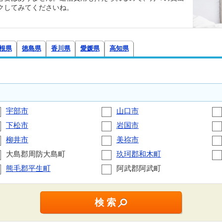
クしてみてくださいね。
根県
徳島県
香川県
愛媛県
高知県
宇部市
山口市
下松市
岩国市
柳井市
美祢市
大島郡周防大島町
玖珂郡和木町
熊毛郡平生町
阿武郡阿武町