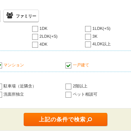
ファミリー
1DK
1LDK(+S)
2LDK(+S)
3K
4LDK以上
4DK
マンション
一戸建て
駐車場（近隣含）
2階以上
洗面所独立
ペット相談可