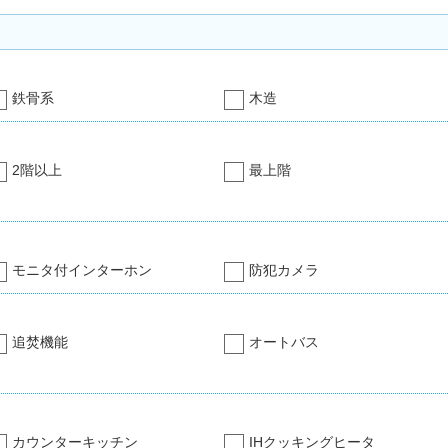
鉄骨系
木造
2階以上
最上階
モニタ付インターホン
防犯カメラ
追焚機能
オートバス
カウンターキッチン
IHクッキングヒータ