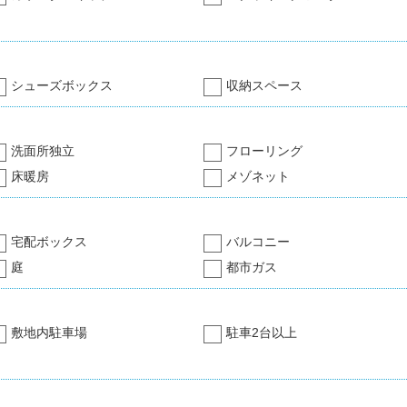
シューズボックス
収納スペース
洗面所独立
フローリング
床暖房
メゾネット
宅配ボックス
バルコニー
庭
都市ガス
敷地内駐車場
駐車2台以上