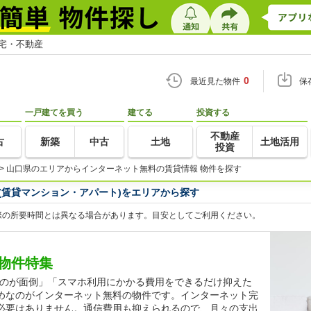
住宅・不動産
0
最近見た物件
保
一戸建てを買う
建てる
投資する
不動産
古
新築
中古
土地
土地活用
投資
>
山口県のエリアからインターネット無料の賃貸情報 物件を探す
(賃貸マンション・アパート)をエリアから探す
際の所要時間とは異なる場合があります。目安としてご利用ください。
物件特集
するのが面倒」「スマホ利用にかかる費用をできるだけ抑えた
めなのがインターネット無料の物件です。インターネット完
必要はありません。通信費用も抑えられるので、月々の支出