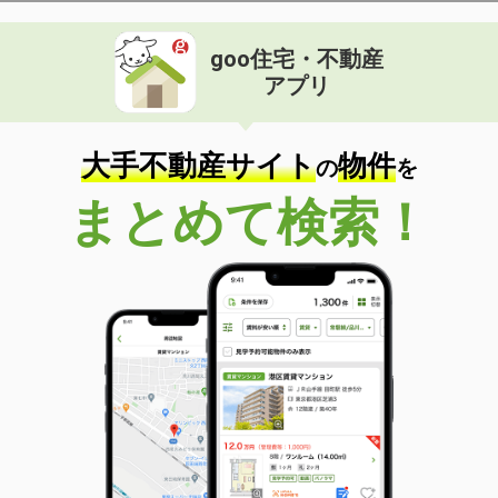
goo住宅・不動産
アプリ
大手不動産サイト
物件
の
を
まとめて検索！