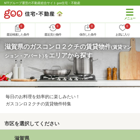
NTTグループ運営の不動産総合サイト goo住宅・不動産
0
0
0
0
最近検索した条件
最近見た物件
保存した条件
お気に入り
滋賀県のガスコンロ２クチの賃貸物件
(賃貸マン
エリアから探す
ション・アパート)
を
毎日のお料理を効率的に楽しみたい！
ガスコンロ２クチの賃貸物件特集
市区を選択してください
滋賀県