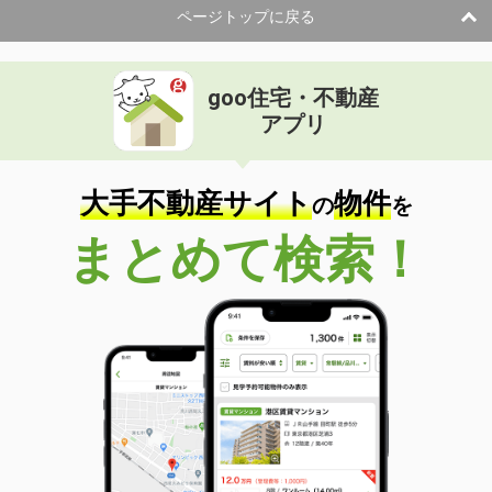
ページトップに戻る
goo住宅・不動産
アプリ
大手不動産サイト
物件
の
を
まとめて検索！