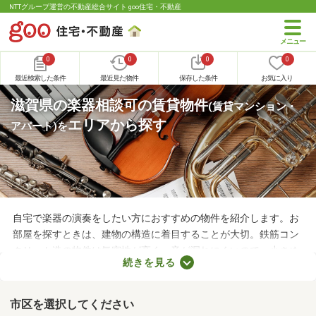
NTTグループ運営の不動産総合サイト goo住宅・不動産
0
0
0
0
最近検索した条件
最近見た物件
保存した条件
お気に入り
滋賀県の楽器相談可の賃貸物件
(賃貸マンション・
エリアから探す
アパート)
を
自宅で楽器の演奏をしたい方におすすめの物件を紹介します。お
部屋を探すときは、建物の構造に着目することが大切。鉄筋コン
クリート造の物件は気密性が高く、音が漏れにくいので、小さめ
続きを見る
の音で演奏すればトラブルになりにくいでしょう。物件によって
演奏していい楽器のルールも異なるため、大家さんに確認してお
くことがおすすめです。
市区を選択してください