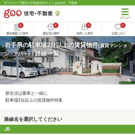
NTTグループ運営の不動産総合サイト goo住宅・不動産
0
0
0
0
最近検索した条件
最近見た物件
保存した条件
お気に入り
岩手県の駐車場2台以上の賃貸物件
(賃貸マンショ
路線一覧
ン・アパート)
新生活は愛車と一緒に
駐車場2台以上の賃貸物件特集
路線名を選択してください
JR