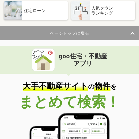
人気タウン
住宅ローン
ランキング
ページトップに戻る
goo住宅・不動産
アプリ
大手不動産サイト
物件
の
を
まとめて検索！