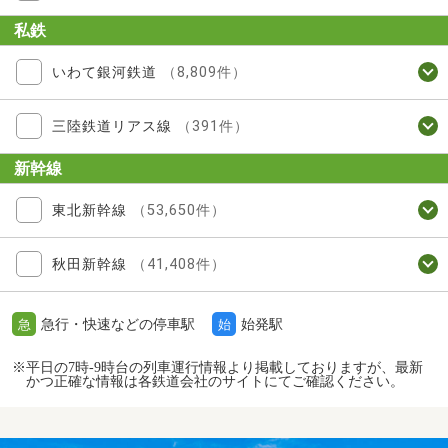
私鉄
いわて銀河鉄道
（8,809件）
三陸鉄道リアス線
（391件）
新幹線
東北新幹線
（53,650件）
秋田新幹線
（41,408件）
急行・快速などの停車駅
始発駅
急
始
※平日の7時-9時台の列車運行情報より掲載しておりますが、最新
かつ正確な情報は各鉄道会社のサイトにてご確認ください。