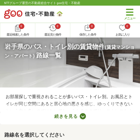
NTTグループ運営の不動産総合サイト goo住宅・不動産
0
0
0
0
最近検索した条件
最近見た物件
保存した条件
お気に入り
岩手県のバス・トイレ別の賃貸物件
(賃貸マンショ
路線一覧
ン・アパート)
お部屋探しで重視されることが多いバス・トイレ別。お風呂とト
イレが同じ空間にあると居心地の悪さを感じ、ゆっくりできない
という方も多いのではないでしょうか？ここでは、ストレスなく
続きを見る
快適に暮らせるバス・トイレ別の物件を紹介します。バス・トイ
レ別の物件は間取りや設備がさまざまなので、理想のお部屋を探
してみてくださいね。
路線名を選択してください