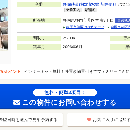
交通
静岡鉄道静岡清水線
新静岡駅
バス1
乗換案内
駅情報
所在地
静岡県静岡市葵区竜南3丁目
周辺地
静岡市葵区の行政データ
静岡市葵区
間取り
2SLDK
専
築年月
2006年6月
築
すめポイント
インターネット無料！外置き物置付きでファミリーさんに
無料・簡単2項目！
この物件にお問い合わせする
希望日時を選んで見学予約する
お気に入りに追加