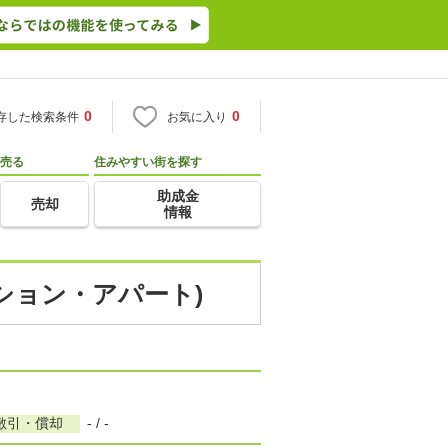
0
0
存した検索条件
お気に入り
売る
住みやすい街を探す
助成金
売却
情報
ンション・アパート)
敷引・償却
- / -