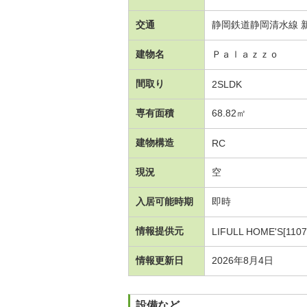
交通
静岡鉄道静岡清水線 新
建物名
Ｐａｌａｚｚｏ
間取り
2SLDK
専有面積
68.82㎡
建物構造
RC
現況
空
入居可能時期
即時
情報提供元
LIFULL HOME'S[1107
情報更新日
2026年8月4日
設備など