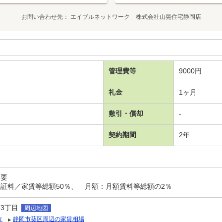
お問い合わせ先
エイブルネットワーク 株式会社山晃住宅静岡店
管理費等
9000円
礼金
1ヶ月
敷引・償却
-
契約期間
2年
入要
証料／家賃等総額50％、 月額：月額賃料等総額の2％
3丁目
周辺地図
タ
静岡市葵区周辺の家賃相場