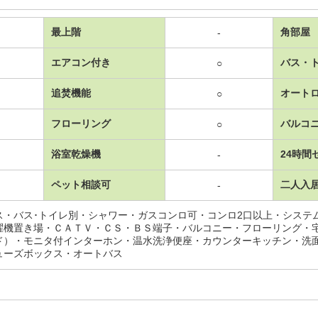
最上階
角部屋
-
エアコン付き
バス・
○
追焚機能
オート
○
フローリング
バルコ
○
浴室乾燥機
24時間
-
ペット相談可
二人入
-
ス・バス･トイレ別・シャワー・ガスコンロ可・コンロ2口以上・システ
濯機置き場・ＣＡＴＶ・ＣＳ・ＢＳ端子・バルコニー・フローリング・
ド）・モニタ付インターホン・温水洗浄便座・カウンターキッチン・洗
ューズボックス・オートバス