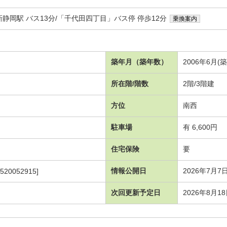
静岡駅 バス13分/「千代田四丁目」バス停 停歩12分
乗換案内
築年月（築年数）
2006年6月(
所在階/階数
2階/3階建
方位
南西
駐車場
有 6,600円
住宅保険
要
情報公開日
2026年7月7
520052915]
次回更新予定日
2026年8月1