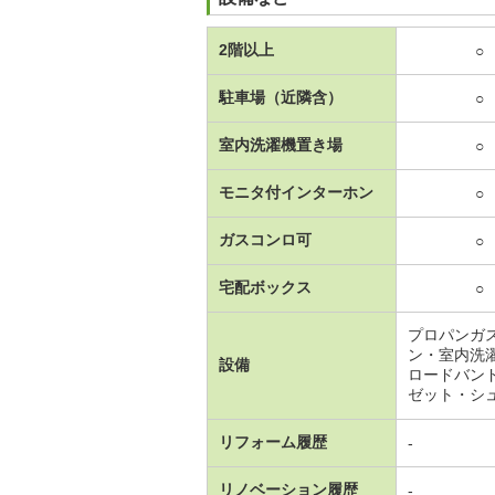
2階以上
○
駐車場（近隣含）
○
室内洗濯機置き場
○
モニタ付インターホン
○
ガスコンロ可
○
宅配ボックス
○
プロパンガ
ン・室内洗
設備
ロードバン
ゼット・シ
リフォーム履歴
-
リノベーション履歴
-