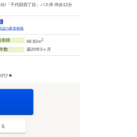
3分/「千代田四丁目」バス停 停歩12分
図
周辺の家賃相場
有面積
2
68.82m
年数
築20年3ヶ月
ぜひ★
する