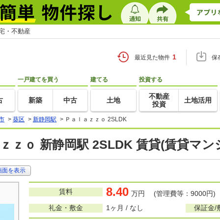
住宅・不動産
1
最近見た物件
保
一戸建てを買う
建てる
投資する
不動産
古
新築
中古
土地
土地活用
投資
市
>
葵区
>
新静岡駅
>
Ｐａｌａｚｚｏ 2SLDK
ｚｚｏ 新静岡駅 2SLDK 賃貸(賃貸マ
画面を表示
8.40
賃料
万円 (管理費等：9000円)
礼金・敷金
1ヶ月 / なし
保証金/