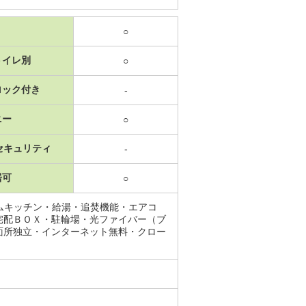
○
トイレ別
○
ロック付き
-
ニー
○
セキュリティ
-
居可
○
ムキッチン・給湯・追焚機能・エアコ
宅配ＢＯＸ・駐輪場・光ファイバー（ブ
面所独立・インターネット無料・クロー