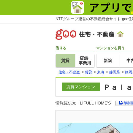
NTTグループ運営の不動産総合サイト goo
借りる
マンションを買う
店舗･
賃貸
新築
中
事業用
住宅・不動産
>
賃貸
>
東海
>
静岡県
>
静岡
Ｐａｌａ
賃貸マンション
情報提供元
LIFULL HOME'S
印刷