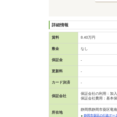
詳細情報
賃料
8.40万円
敷金
なし
保証金
-
更新料
-
カード決済
-
保証会社の利用：加
保証会社
保証会社費用：基本保
静岡県静岡市葵区竜南
所在地
静岡市葵区の行政デー