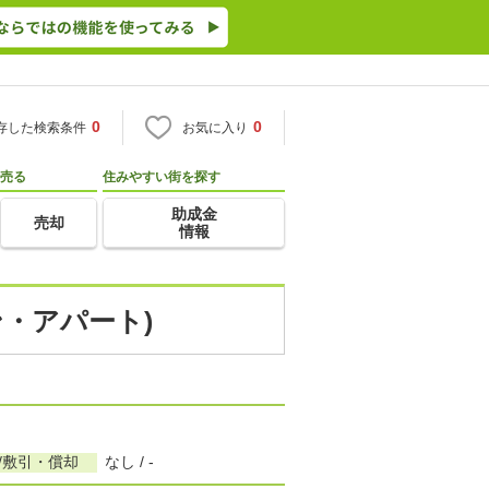
0
0
存した検索条件
お気に入り
売る
住みやすい街を探す
助成金
売却
情報
ン・アパート)
/敷引・償却
なし / -