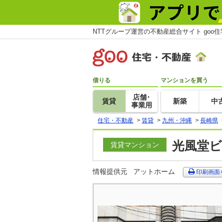
NTTグループ運営の不動産総合サイト goo
借りる
マンションを買う
店舗･
賃貸
新築
中
事業用
住宅・不動産
>
賃貸
>
九州・沖縄
>
長崎県
光風堂ビ
賃貸マンション
情報提供元
アットホーム
印刷画面