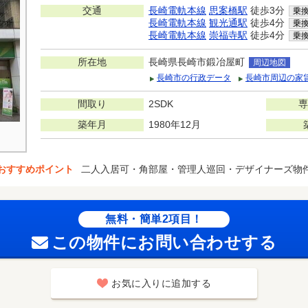
交通
長崎電軌本線
思案橋駅
徒歩3分
乗
長崎電軌本線
観光通駅
徒歩4分
乗
長崎電軌本線
崇福寺駅
徒歩4分
乗
所在地
長崎県長崎市鍛冶屋町
周辺地図
長崎市の行政データ
長崎市周辺の家
間取り
2SDK
専
築年月
1980年12月
おすすめポイント
二人入居可・角部屋・管理人巡回・デザイナーズ物
無料・簡単2項目！
この物件にお問い合わせする
お気に入りに追加する