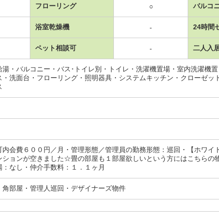
フローリング
バルコ
○
浴室乾燥機
24時間
-
ペット相談可
二人入
-
給湯・バルコニー・バス･トイレ別・トイレ・洗濯機置場・室内洗濯機
ス・洗面台・フローリング・照明器具・システムキッチン・クローゼッ
ス
町内会費６００円／月・管理形態／管理員の勤務形態：巡回・【ホワイ
ンションが空きました☆畳の部屋も１部屋欲しいという方にはこちらの
場：なし・仲介手数料：１．１ヶ月
・角部屋・管理人巡回・デザイナーズ物件