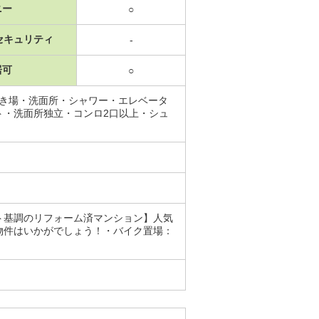
ニー
○
セキュリティ
-
居可
○
置き場・洗面所・シャワー・エレベータ
ト・洗面所独立・コンロ2口以上・シュ
ト基調のリフォーム済マンション】人気
物件はいかがでしょう！・バイク置場：