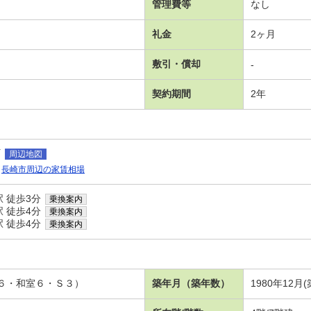
管理費等
なし
礼金
2ヶ月
敷引・償却
-
契約期間
2年
町
周辺地図
長崎市周辺の家賃相場
 徒歩3分
乗換案内
 徒歩4分
乗換案内
 徒歩4分
乗換案内
室６・和室６・Ｓ３）
築年月（築年数）
1980年12月