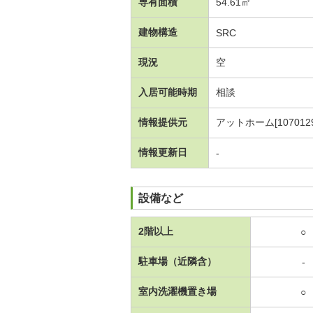
専有面積
54.61㎡
建物構造
SRC
現況
空
入居可能時期
相談
情報提供元
アットホーム[1070129
情報更新日
-
設備など
2階以上
○
駐車場（近隣含）
-
室内洗濯機置き場
○