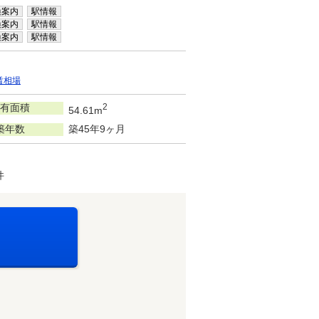
換案内
駅情報
換案内
駅情報
換案内
駅情報
賃相場
有面積
2
54.61m
築年数
築45年9ヶ月
件