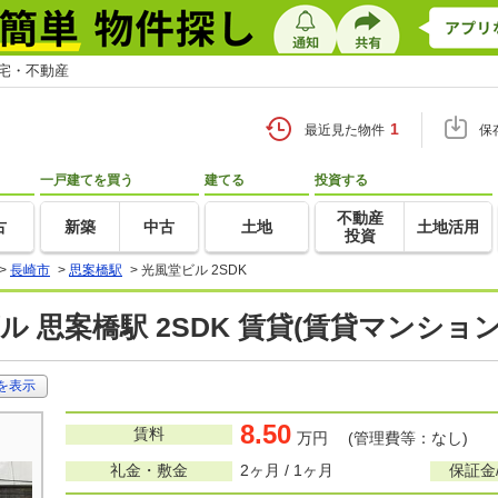
住宅・不動産
1
最近見た物件
保
一戸建てを買う
建てる
投資する
不動産
古
新築
中古
土地
土地活用
投資
>
長崎市
>
思案橋駅
>
光風堂ビル 2SDK
ル 思案橋駅 2SDK 賃貸(賃貸マンショ
を表示
8.50
賃料
万円 (管理費等：なし)
礼金・敷金
2ヶ月 / 1ヶ月
保証金