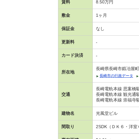
賃料
8.50万円
敷金
1ヶ月
保証金
なし
更新料
-
カード決済
-
長崎県長崎市鍛冶屋
所在地
長崎市の行政データ
長崎電軌本線 思案橋駅
交通
長崎電軌本線 観光通駅
長崎電軌本線 崇福寺駅
建物名
光風堂ビル
間取り
2SDK（ＤＫ６・洋