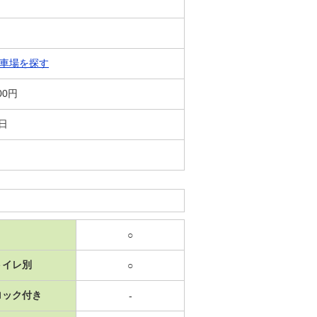
車場を探す
00円
9日
○
トイレ別
○
ロック付き
-