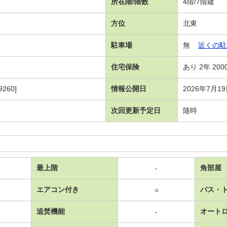
所在階/階数
4階/7階建
方位
北東
駐車場
無
近くの駐
住宅保険
あり 2年 200
260]
情報公開日
2026年7月1
次回更新予定日
随時
最上階
角部屋
-
エアコン付き
バス・
○
追焚機能
オート
-