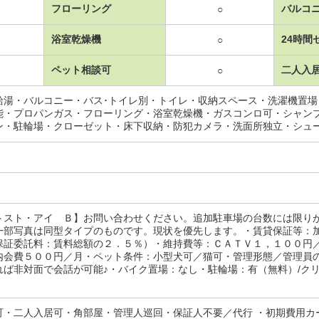
フローリング
バルコ
○
浴室乾燥機
24時間
○
ペット相談可
二人入
○
給湯・バルコニー・バス･トイレ別・トイレ・収納スペース・洗濯機置
能・プロパンガス・フローリング・浴室乾燥機・ガスコンロ可・シャン
ン・駐輪場・クローゼット・床下収納・防犯カメラ・洗面所独立・シュ
トスト・アイ Ｂ】お問い合わせください。追加駐車場の台数には限り
一部写真は同型タイプのものです。現状を優先します。・賃貸保証等：
保証委託料：賃料総額の２．５％）・維持費等：ＣＡＴＶ１，１００円
内会費５００円／月・ペット条件：小型犬可／猫可・管理形態／管理員
ば非対面で会話が可能♪・バイク置場：なし・駐輪場：有（無料）/クリーニン
可・二人入居可・角部屋・管理人巡回・保証人不要／代行 ・初期費用カ