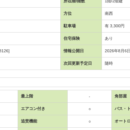
所在階/階数
1階/2階建
方位
南西
駐車場
有 3,300円
住宅保険
あり
126]
情報公開日
2026年8月6
次回更新予定日
随時
最上階
角部屋
-
エアコン付き
バス・
○
追焚機能
オート
○