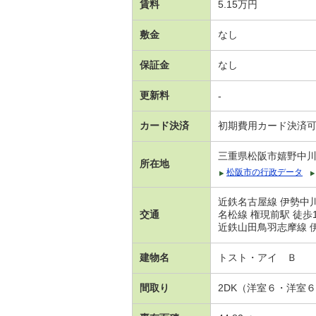
賃料
5.15万円
敷金
なし
保証金
なし
更新料
-
カード決済
初期費用カード決済
三重県松阪市嬉野中
所在地
松阪市の行政データ
近鉄名古屋線 伊勢中川
交通
名松線 権現前駅 徒歩
近鉄山田鳥羽志摩線 伊
建物名
トスト・アイ Ｂ
間取り
2DK（洋室６・洋室