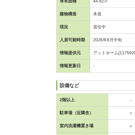
専有面積
44.82㎡
建物構造
木造
現況
居住中
入居可能時期
2026年8月中旬
情報提供元
アットホーム[1175928
情報更新日
-
設備など
2階以上
-
駐車場（近隣含）
○
室内洗濯機置き場
○