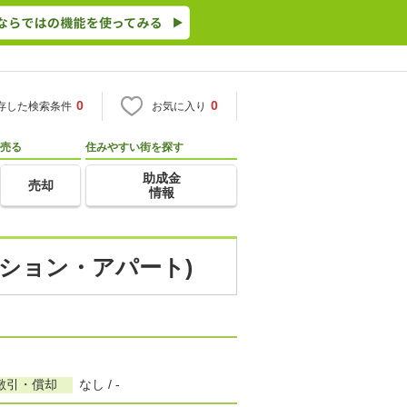
0
0
存した検索条件
お気に入り
売る
住みやすい街を探す
助成金
売却
情報
ンション・アパート)
敷引・償却
なし / -