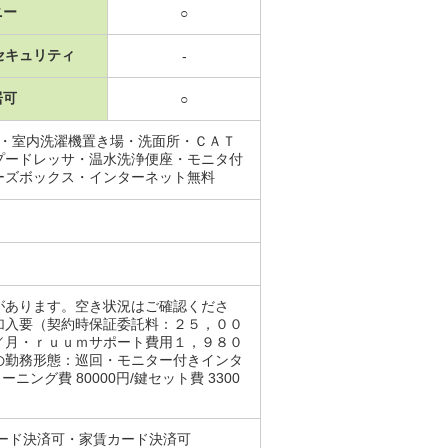
ニー
○
セキュリティ
-
居可
○
場・室内洗濯機置き場・洗面所・ＣＡＴ
プードレッサ・温水洗浄便座・モニタ付
ーズボックス・インターネット無料
があります。空き状況はご確認くださ
加入要（契約時保証委託料：２５，００
／月・ｒｕｕｍサポート費用１，９８０
の勤務形態：巡回・モニター付きインタ
グ費 80000円/鍵セット費 3300
ード決済可・家賃カード決済可