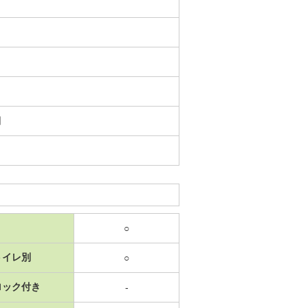
日
○
トイレ別
○
ロック付き
-