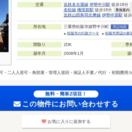
交通
近鉄名古屋線
伊勢中川駅
徒歩18分
名松線
権現前駅
徒歩18分
乗換案内
近鉄山田鳥羽志摩線
伊勢中原駅
徒歩
所在地
三重県松阪市嬉野中川町
周辺地図
松阪市の行政データ
松阪市周辺の家
間取り
2DK
専
築年月
2008年1月
築
可・二人入居可・角部屋・管理人巡回・保証人不要／代行 ・初期費用
無料・簡単2項目！
この物件にお問い合わせする
お気に入りに追加する