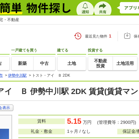
住宅・不動産
1
最近見た物件
保
一戸建てを買う
建てる
投資する
不動産
古
新築
中古
土地
土地活用
投資
市
>
伊勢中川駅
>
トスト・アイ Ｂ 2DK
イ Ｂ 伊勢中川駅 2DK 賃貸(賃貸マ
を表示
5.15
賃料
万円 (管理費等：2900円)
礼金・敷金
1ヶ月 / なし
保証金/