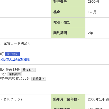
管理費等
2900円
礼金
1ヶ月
敷引・償却
-
契約期間
2年
可、家賃カード決済可
川町
周辺地図
松阪市周辺の家賃相場
駅 徒歩18分
乗換案内
18分
乗換案内
勢中原駅 徒歩35分
乗換案内
６・ＤＫ７．５）
築年月（築年数）
2008年1月(