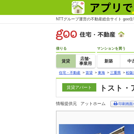
NTTグループ運営の不動産総合サイト goo
借りる
マンションを買う
店舗･
賃貸
新築
中
事業用
住宅・不動産
>
賃貸
>
東海
>
三重県
>
松阪
トスト・ア
賃貸アパート
情報提供元
アットホーム
印刷画面