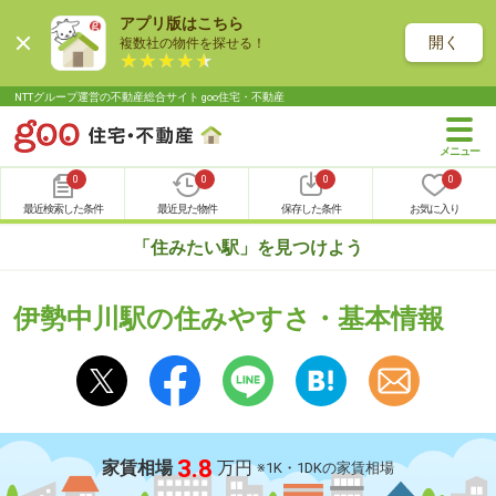
アプリ版はこちら
開く
複数社の物件を探せる！
NTTグループ運営の不動産総合サイト goo住宅・不動産
0
0
0
0
最近検索した条件
最近見た物件
保存した条件
お気に入り
「住みたい駅」を見つけよう
伊勢中川駅の住みやすさ・基本情報
3.8
家賃相場
万円
※1K・1DKの家賃相場