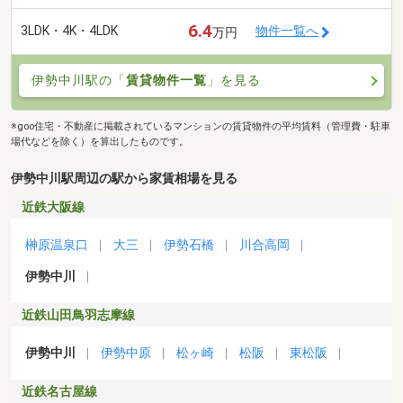
6.4
3LDK・4K・4LDK
物件一覧へ
万円
伊勢中川駅の「
賃貸物件一覧
」を見る
※goo住宅・不動産に掲載されているマンションの賃貸物件の平均賃料（管理費・駐車
場代などを除く）を算出したものです。
伊勢中川駅周辺の駅から家賃相場を見る
近鉄大阪線
榊原温泉口
大三
伊勢石橋
川合高岡
伊勢中川
近鉄山田鳥羽志摩線
伊勢中川
伊勢中原
松ヶ崎
松阪
東松阪
近鉄名古屋線