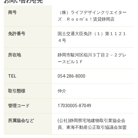
お問い合わせ先
商号
（株）ライフデザインクリエイター
ズ Ｒｏｏｍ’ｓ！賃貸静岡店
免許番号
国土交通大臣免許（１）第１１２１
４号
所在地
静岡市駿河区稲川３丁目２－２グレ
ースビル１Ｆ
TEL
054-286-8000
取引態様
仲介
管理コード
17030005-87049
所属協会など
(公社)静岡県宅地建物取引業協会会
員、東海不動産公正取引協議会加盟