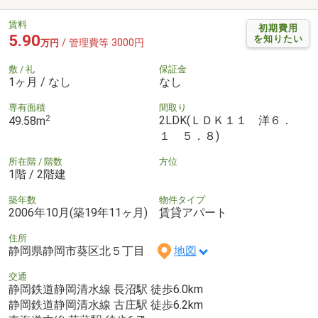
賃料
初期費用
5.90
を知りたい
/ 管理費等 3000円
万円
敷 / 礼
保証金
1ヶ月 / なし
なし
専有面積
間取り
2
2LDK(ＬＤＫ１１ 洋６．
49.58m
１ ５．８)
所在階 / 階数
方位
1階 / 2階建
築年数
物件タイプ
2006年10月(築19年11ヶ月)
賃貸アパート
住所
静岡県静岡市葵区北５丁目
地図
交通
静岡鉄道静岡清水線 長沼駅 徒歩6.0km
静岡鉄道静岡清水線 古庄駅 徒歩6.2km