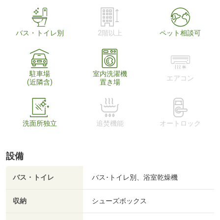
バス・トイレ別
2階以上
ペット相談可
駐車場
室内洗濯機
エアコン
(近隣含)
置き場
洗面所独立
追焚機能
オートロック
設備
バス・トイレ
バス･トイレ別、浴室乾燥機
収納
シューズボックス