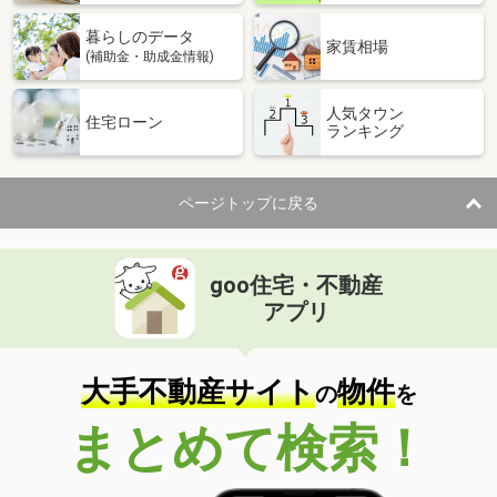
暮らしのデータ
家賃相場
(補助金・助成金情報)
人気タウン
住宅ローン
ランキング
ページトップに戻る
goo住宅・不動産
アプリ
大手不動産サイト
物件
の
を
まとめて検索！