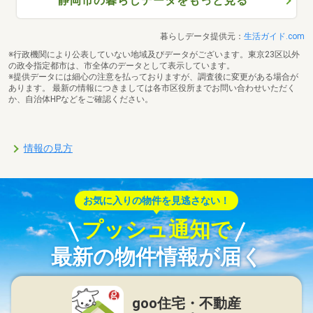
静岡市の暮らしデータをもっと見る
暮らしデータ提供元：
生活ガイド.com
※行政機関により公表していない地域及びデータがございます。東京23区以外
の政令指定都市は、市全体のデータとして表示しています。
※提供データには細心の注意を払っておりますが、調査後に変更がある場合が
あります。 最新の情報につきましては各市区役所までお問い合わせいただく
か、自治体HPなどをご確認ください。
情報の見方
お気に入りの物件を見逃さない！
プッシュ通知で
最新の物件情報が届く
goo住宅・不動産