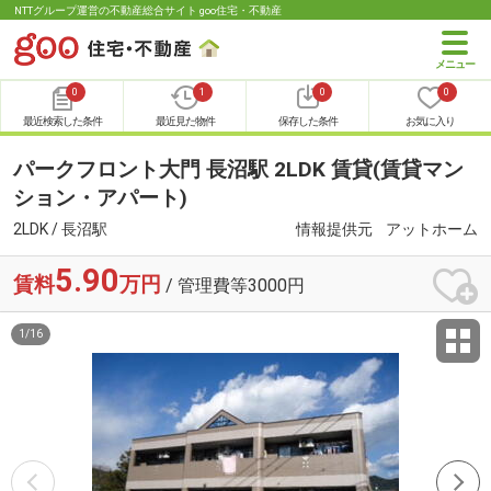
NTTグループ運営の不動産総合サイト goo住宅・不動産
0
1
0
0
最近検索した条件
最近見た物件
保存した条件
お気に入り
パークフロント大門 長沼駅 2LDK 賃貸(賃貸マン
ション・アパート)
2LDK / 長沼駅
情報提供元
アットホーム
5.90
賃料
万円
/ 管理費等3000円
1
/
16