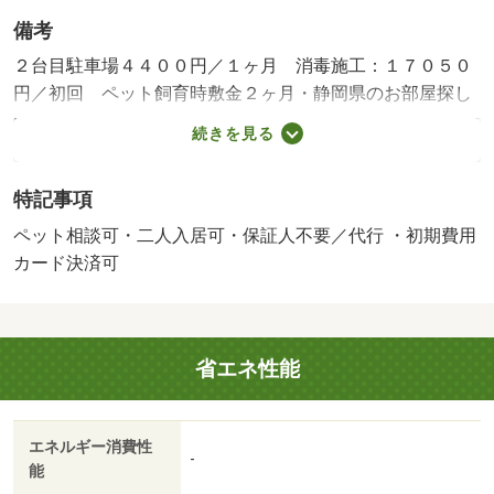
備考
２台目駐車場４４００円／１ヶ月 消毒施工：１７０５０
円／初回 ペット飼育時敷金２ヶ月・静岡県のお部屋探し
はルームズ賃貸へ！・バイク置場：なし・駐輪場：なし/定
続きを見る
額補修費 51700円
特記事項
ペット相談可・二人入居可・保証人不要／代行 ・初期費用
カード決済可
省エネ性能
エネルギー消費性
-
能