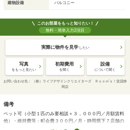
建物設備
バルコニー
このお部屋をもっと知りたい！
無料・簡単入力2項目
実際に物件を見学
したい
写真
初期費用
設備
をもっと見たい
を聞く
について聞く
お問い合わせ先
（株）ライフデザインクリエイターズ Ｒｏｏｍ’ｓ！賃貸静
岡店
備考
ペット可（小型１匹のみ要相談＋３，０００円／月額賃料
他）・維持費等：町会費３００円／月・静岡県下７店舗の
ネットワークでお部屋探しを全力でサポート！・バイク置