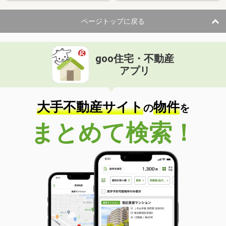
ページトップに戻る
goo住宅・不動産
アプリ
大手不動産サイト
物件
の
を
まとめて検索！