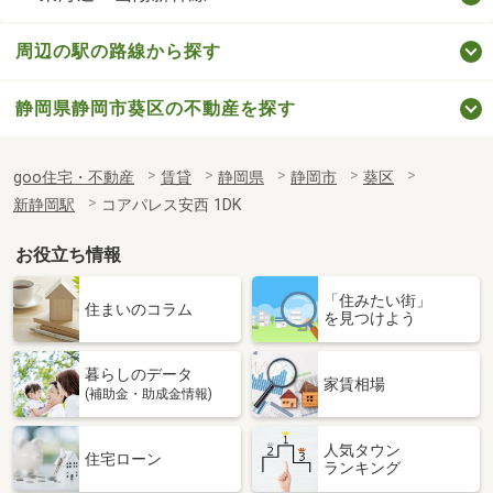
周辺の駅の路線から探す
静岡県静岡市葵区の不動産を探す
goo住宅・不動産
賃貸
静岡県
静岡市
葵区
新静岡駅
コアパレス安西 1DK
お役立ち情報
「住みたい街」
住まいのコラム
を見つけよう
暮らしのデータ
家賃相場
(補助金・助成金情報)
人気タウン
住宅ローン
ランキング