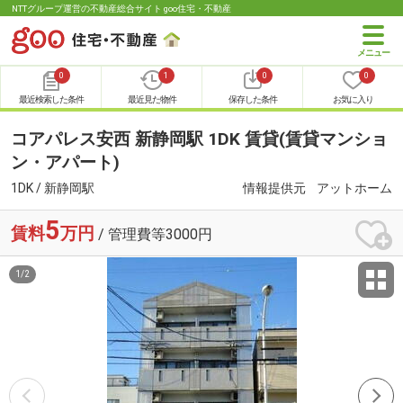
NTTグループ運営の不動産総合サイト goo住宅・不動産
0
1
0
0
最近検索した条件
最近見た物件
保存した条件
お気に入り
コアパレス安西 新静岡駅 1DK 賃貸(賃貸マンショ
ン・アパート)
1DK / 新静岡駅
情報提供元
アットホーム
5
賃料
万円
/ 管理費等3000円
1
/
2