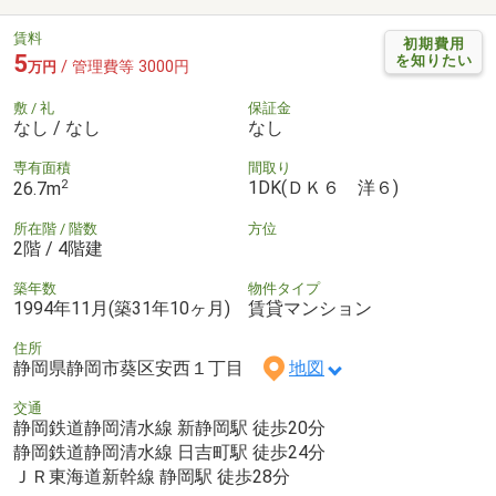
賃料
初期費用
5
を知りたい
/ 管理費等 3000円
万円
敷 / 礼
保証金
なし / なし
なし
専有面積
間取り
2
1DK(ＤＫ６ 洋６)
26.7m
所在階 / 階数
方位
2階 / 4階建
築年数
物件タイプ
1994年11月(築31年10ヶ月)
賃貸マンション
住所
静岡県静岡市葵区安西１丁目
地図
交通
静岡鉄道静岡清水線 新静岡駅 徒歩20分
静岡鉄道静岡清水線 日吉町駅 徒歩24分
ＪＲ東海道新幹線 静岡駅 徒歩28分