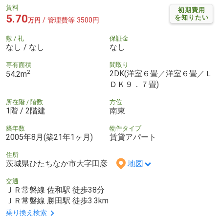
賃料
初期費用
5.70
を知りたい
/ 管理費等 3500円
万円
敷 / 礼
保証金
なし / なし
なし
専有面積
間取り
2
2DK(洋室６畳／洋室６畳／Ｌ
54.2m
ＤＫ９．７畳)
所在階 / 階数
方位
1階 / 2階建
南東
築年数
物件タイプ
2005年8月(築21年1ヶ月)
賃貸アパート
住所
茨城県ひたちなか市大字田彦
地図
交通
ＪＲ常磐線 佐和駅 徒歩38分
ＪＲ常磐線 勝田駅 徒歩3.3km
乗り換え検索