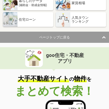
暮らしのデータ
家賃相場
(補助金・助成金情報)
人気タウン
住宅ローン
ランキング
ページトップに戻る
goo住宅・不動産
アプリ
大手不動産サイト
物件
の
を
まとめて検索！