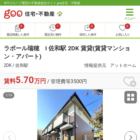
NTTグループ運営の不動産総合サイト goo住宅・不動産
0
1
0
0
最近検索した条件
最近見た物件
保存した条件
お気に入り
ラポール瑞穂 Ⅰ 佐和駅 2DK 賃貸(賃貸マンショ
ン・アパート)
2DK / 佐和駅
情報提供元
アットホーム
5.70
賃料
万円
/ 管理費等3500円
1
/
16