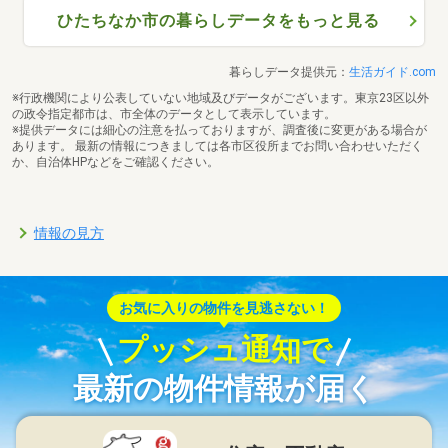
ひたちなか市の暮らしデータをもっと見る
暮らしデータ提供元：
生活ガイド.com
※行政機関により公表していない地域及びデータがございます。東京23区以外
の政令指定都市は、市全体のデータとして表示しています。
※提供データには細心の注意を払っておりますが、調査後に変更がある場合が
あります。 最新の情報につきましては各市区役所までお問い合わせいただく
か、自治体HPなどをご確認ください。
情報の見方
お気に入りの物件を見逃さない！
プッシュ通知で
最新の物件情報が届く