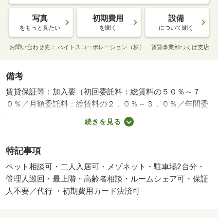
写真
初期費用
設備
をもっと見たい
を聞く
について聞く
お問い合わせ先
ハイトスコーポレーション（株） 賃貸事業部つくば支店
備考
賃貸保証等：加入要（初回委託料：総賃料の５０％～７
０％／月額委託料：総賃料の２．０％～３．０％／年間委
託料：０～１万円）・維持費等：家財保険料１，１００円
続きを見る
／月・管理形態／管理員の勤務形態：巡回・駐輪場：有・
所属階：１～２階/鍵費用 16500円/あんしんパック 22000
特記事項
円/２４時間サポート優待サービス 26400円
ペット相談可・二人入居可・メゾネット・駐車場2台分・
管理人巡回・最上階・高齢者相談・ルームシェア可・保証
人不要／代行 ・初期費用カード決済可