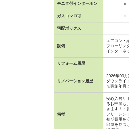
モニタ付インターホン
○
ガスコンロ可
○
宅配ボックス
-
エアコン・
設備
フローリン
インターネ
リフォーム履歴
-
2026年03
リノベーション履歴
ダウンライ
※実施年月
安心入居サ
るお部屋も
きます！・
備考
フリーレン
初期費用を
部屋を見つけ