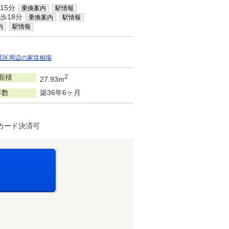
15分
乗換案内
駅情報
歩18分
乗換案内
駅情報
内
駅情報
葉区周辺の家賃相場
面積
2
27.93m
年数
築36年6ヶ月
カード決済可