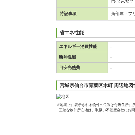
円/防災セット
特記事項
角部屋・フ
省エネ性能
エネルギー消費性能
-
断熱性能
-
目安光熱費
-
宮城県仙台市青葉区木町 周辺地図
※地図上に表示される物件の位置は付近住所に
正確な物件所在地は、取扱い不動産会社にお問