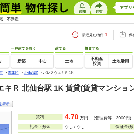
住宅・不動産
1
最近見た物件
保
一戸建てを買う
建てる
投資する
不動産
古
新築
中古
土地
土地活用
投資
市
>
青葉区
>
北仙台駅
>
パレスウエキＲ 1K
キＲ 北仙台駅 1K 賃貸(賃貸マンショ
を表示
4.70
賃料
万円 (管理費等：3000円)
礼金・敷金
なし / なし
保証金/