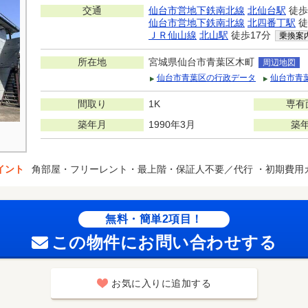
交通
仙台市営地下鉄南北線
北仙台駅
徒歩
仙台市営地下鉄南北線
北四番丁駅
徒
ＪＲ仙山線
北山駅
徒歩17分
乗換案
所在地
宮城県仙台市青葉区木町
周辺地図
仙台市青葉区の行政データ
仙台市青
間取り
1K
専有
築年月
1990年3月
築
イント
角部屋・フリーレント・最上階・保証人不要／代行 ・初期費用
無料・簡単2項目！
この物件にお問い合わせする
お気に入りに追加する