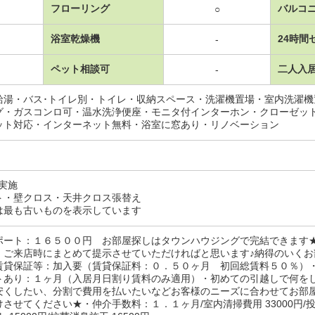
フローリング
バルコ
○
浴室乾燥機
24時間
-
ペット相談可
二人入
-
給湯・バス･トイレ別・トイレ・収納スペース・洗濯機置場・室内洗濯
グ・ガスコンロ可・温水洗浄便座・モニタ付インターホン・クローゼッ
ット対応・インターネット無料・浴室に窓あり・リノベーション
月実施
ト・壁クロス・天井クロス張替え
は最も古いものを表示しています
ポート：１６５００円 お部屋探しはタウンハウジングで完結できます
、ご来店時にまとめて提示させていただければと思います♪納得のいく
賃貸保証等：加入要（賃貸保証料：０．５０ヶ月 初回総賃料５０％）
トあり：１ヶ月（入居月日割り賃料のみ適用）・初めての引越しで何を
安くしたい、分割で費用を払いたいなどお客様のニーズに合わせてお部
させてください★・仲介手数料：１．１ヶ月/室内清掃費用 33000円/投擲消火