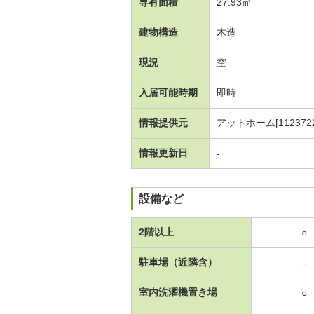
専有面積
27.93㎡
建物構造
木造
現況
空
入居可能時期
即時
情報提供元
アットホーム[1123722
情報更新日
-
設備など
2階以上
○
駐車場（近隣含）
-
室内洗濯機置き場
○