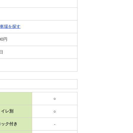
車場を探す
00円
1日
○
トイレ別
○
ロック付き
-