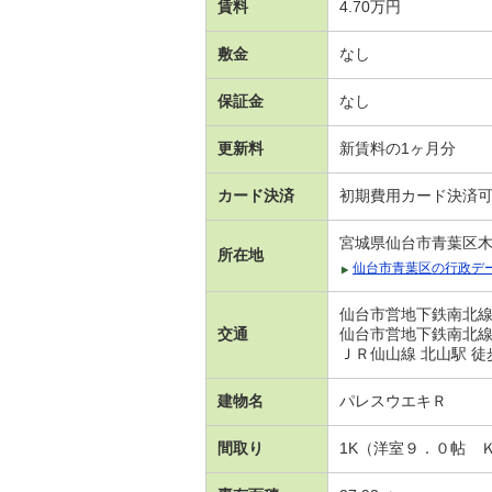
賃料
4.70万円
敷金
なし
保証金
なし
更新料
新賃料の1ヶ月分
カード決済
初期費用カード決済
宮城県仙台市青葉区
所在地
仙台市青葉区の行政デ
仙台市営地下鉄南北線 
交通
仙台市営地下鉄南北線 
ＪＲ仙山線 北山駅 徒
建物名
パレスウエキＲ
間取り
1K（洋室９．０帖 