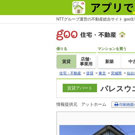
NTTグループ運営の不動産総合サイト goo
借りる
マンションを買う
店舗･
賃貸
新築
中
事業用
住宅・不動産
>
賃貸
>
東北
>
宮城県
>
仙台
パレスウエ
賃貸アパート
情報提供元
アットホーム
印刷画面