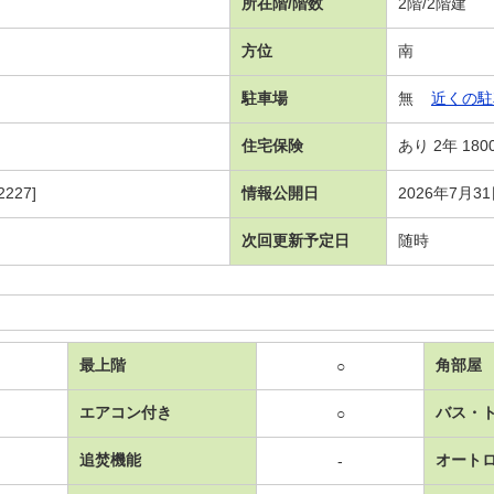
所在階/階数
2階/2階建
方位
南
駐車場
無
近くの駐
住宅保険
あり 2年 180
227]
情報公開日
2026年7月3
次回更新予定日
随時
最上階
角部屋
○
エアコン付き
バス・
○
追焚機能
オート
-