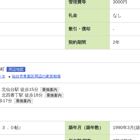
管理費等
3000円
礼金
なし
敷引・償却
-
契約期間
2年
可
木町
周辺地図
ータ
仙台市青葉区周辺の家賃相場
北仙台駅 徒歩15分
乗換案内
北四番丁駅 徒歩18分
乗換案内
歩17分
乗換案内
Ｋ３．０帖）
築年月（築年数）
1990年3月(