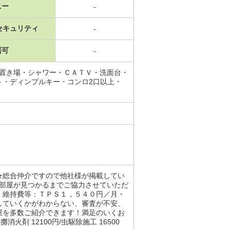
ニー
-
セキュリティ
-
居可
-
機置き場・シャワー・ＣＡＴＶ・洗面台・
ト・ディンプルキー・コンロ2口以上・
★総合仲介ですので他社様が掲載してい
お部屋が見つかるまでご協力させていただ
・維持費等：ＴＰＳ１，５４０円／月・
していくかがわからない、審査が不安、
屋を多数ご紹介できます！満足のいくお
剤 12100円/虫駆除施工 16500