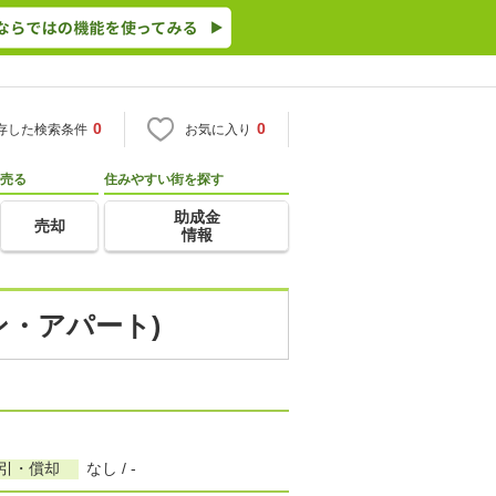
0
0
存した検索条件
お気に入り
売る
住みやすい街を探す
助成金
売却
情報
ン・アパート)
敷引・償却
なし / -