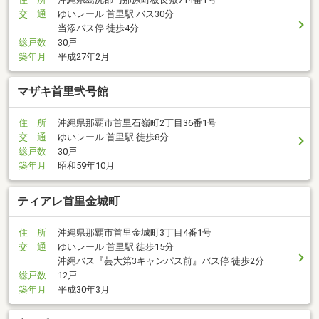
交 通
ゆいレール 首里駅 バス30分
当添バス停 徒歩4分
総戸数
30戸
築年月
平成27年2月
マザキ首里弐号館
住 所
沖縄県那覇市首里石嶺町2丁目36番1号
交 通
ゆいレール 首里駅 徒歩8分
総戸数
30戸
築年月
昭和59年10月
ティアレ首里金城町
住 所
沖縄県那覇市首里金城町3丁目4番1号
交 通
ゆいレール 首里駅 徒歩15分
沖縄バス『芸大第3キャンパス前』バス停 徒歩2分
総戸数
12戸
築年月
平成30年3月