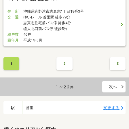
住 所
沖縄県宜野湾市志真志1丁目19番3号
交 通
ゆいレール 首里駅 徒歩79分
志真志住宅前バス停 徒歩4分
琉大北口前バス停 徒歩5分
総戸数
46戸
築年月
平成1年3月
1
2
3
1～20
次へ
件
駅
変更する
首里