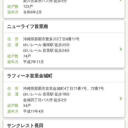
新川営業所バス停 徒歩3分
総戸数
123戸
築年月
令和6年2月
ニューライフ首里南
住 所
沖縄県那覇市繁多川3丁目8番11号
交 通
ゆいレール 儀保駅 徒歩23分
ゆいレール 首里駅 徒歩24分
総戸数
74戸
築年月
平成7年11月
ラフィーネ首里金城町
住 所
沖縄県那覇市首里金城町4丁目71番1号、72番7号
交 通
ゆいレール 首里駅 徒歩18分
金城四丁目バス停 徒歩2分
総戸数
34戸
築年月
平成11年4月
サンクレスト長田