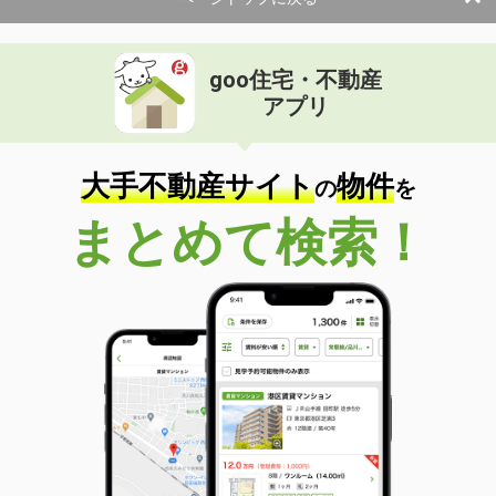
goo住宅・不動産
アプリ
大手不動産サイト
物件
の
を
まとめて検索！