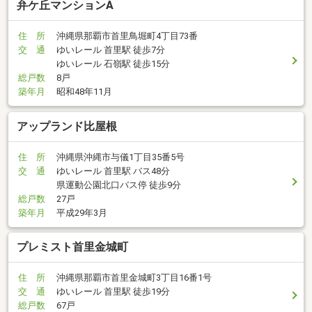
弁ケ丘マンションA
住 所
沖縄県那覇市首里鳥堀町4丁目73番
交 通
ゆいレール 首里駅 徒歩7分
ゆいレール 石嶺駅 徒歩15分
総戸数
8戸
築年月
昭和48年11月
アップランド比屋根
住 所
沖縄県沖縄市与儀1丁目35番5号
交 通
ゆいレール 首里駅 バス48分
県運動公園北口バス停 徒歩9分
総戸数
27戸
築年月
平成29年3月
プレミスト首里金城町
住 所
沖縄県那覇市首里金城町3丁目16番1号
交 通
ゆいレール 首里駅 徒歩19分
総戸数
67戸