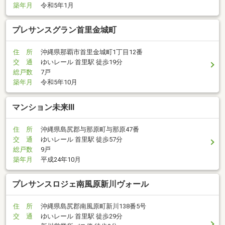
築年月
令和5年1月
プレサンスグラン首里金城町
住 所
沖縄県那覇市首里金城町1丁目12番
交 通
ゆいレール 首里駅 徒歩19分
総戸数
7戸
築年月
令和5年10月
マンション未来III
住 所
沖縄県島尻郡与那原町与那原47番
交 通
ゆいレール 首里駅 徒歩57分
総戸数
9戸
築年月
平成24年10月
プレサンスロジェ南風原新川ヴォール
住 所
沖縄県島尻郡南風原町新川138番5号
交 通
ゆいレール 首里駅 徒歩29分