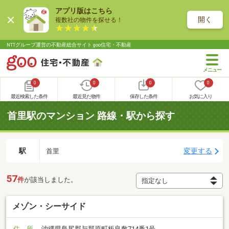
アプリ版はこちら
開く
複数社の物件を探せる！
NTTグループ運営の不動産総合サイト goo住宅・不動産
0
0
0
0
最近検索した条件
最近見た物件
保存した条件
お気に入り
首里駅のマンション 路線・駅から探す
駅
変更する
首里
57
件
が該当しました。
メゾン・シーサイド
住 所
沖縄県島尻郡与那原町板良敷714番1号