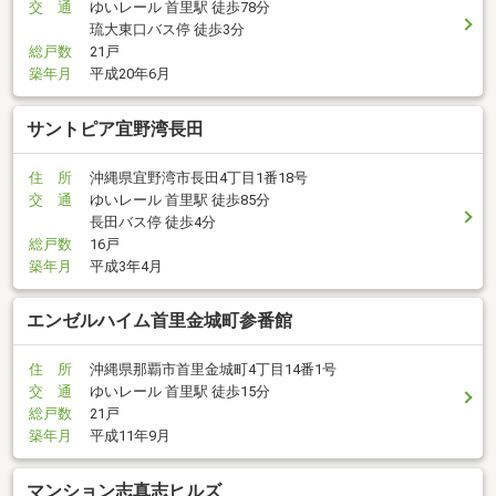
交 通
ゆいレール 首里駅 徒歩78分
琉大東口バス停 徒歩3分
総戸数
21戸
築年月
平成20年6月
サントピア宜野湾長田
住 所
沖縄県宜野湾市長田4丁目1番18号
交 通
ゆいレール 首里駅 徒歩85分
長田バス停 徒歩4分
総戸数
16戸
築年月
平成3年4月
エンゼルハイム首里金城町参番館
住 所
沖縄県那覇市首里金城町4丁目14番1号
交 通
ゆいレール 首里駅 徒歩15分
総戸数
21戸
築年月
平成11年9月
マンション志真志ヒルズ