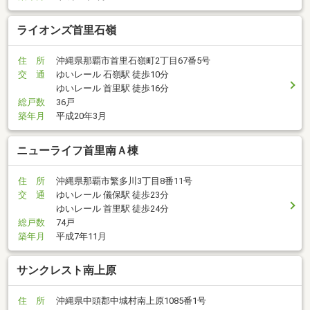
ライオンズ首里石嶺
住 所
沖縄県那覇市首里石嶺町2丁目67番5号
交 通
ゆいレール 石嶺駅 徒歩10分
ゆいレール 首里駅 徒歩16分
総戸数
36戸
築年月
平成20年3月
ニューライフ首里南Ａ棟
住 所
沖縄県那覇市繁多川3丁目8番11号
交 通
ゆいレール 儀保駅 徒歩23分
ゆいレール 首里駅 徒歩24分
総戸数
74戸
築年月
平成7年11月
サンクレスト南上原
住 所
沖縄県中頭郡中城村南上原1085番1号