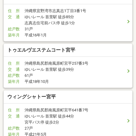
住 所
沖縄県宜野湾市志真志1丁目3番1号
交 通
ゆいレール 首里駅 徒歩85分
志真志住宅前バス停 徒歩1分
総戸数
31戸
築年月
平成16年1月
トゥエルヴエステムコート宮平
住 所
沖縄県島尻郡南風原町宮平257番3号
交 通
ゆいレール 首里駅 徒歩39分
総戸数
61戸
築年月
平成18年10月
ウィングシャトー宮平
住 所
沖縄県島尻郡南風原町宮平641番7号
交 通
ゆいレール 首里駅 徒歩44分
宮平バス停 徒歩2分
総戸数
27戸
築年月
平成21年5月