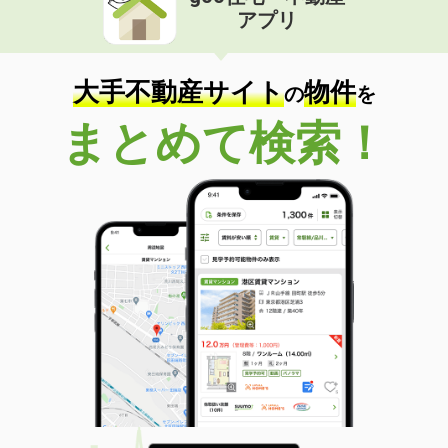
アプリ
大手不動産サイト
物件
の
を
まとめて検索！