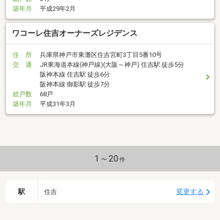
築年月
平成29年2月
ワコーレ住吉オーナーズレジデンス
住 所
兵庫県神戸市東灘区住吉宮町3丁目5番10号
交 通
JR東海道本線(神戸線)(大阪～神戸) 住吉駅 徒歩5分
阪神本線 住吉駅 徒歩6分
阪神本線 御影駅 徒歩7分
総戸数
68戸
築年月
平成31年3月
1～20
件
駅
変更する
住吉