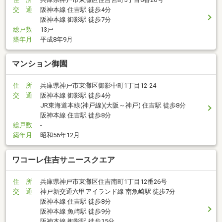
交 通
阪神本線 住吉駅 徒歩4分
阪神本線 御影駅 徒歩7分
総戸数
13戸
築年月
平成8年9月
マンション御園
住 所
兵庫県神戸市東灘区御影中町1丁目12-24
交 通
阪神本線 御影駅 徒歩4分
JR東海道本線(神戸線)(大阪～神戸) 住吉駅 徒歩8分
阪神本線 住吉駅 徒歩8分
総戸数
-
築年月
昭和56年12月
ワコーレ住吉サニースクエア
住 所
兵庫県神戸市東灘区住吉南町1丁目12番26号
交 通
神戸新交通六甲アイランド線 南魚崎駅 徒歩7分
阪神本線 住吉駅 徒歩8分
阪神本線 魚崎駅 徒歩9分
阪神本線 御影駅 徒歩15分