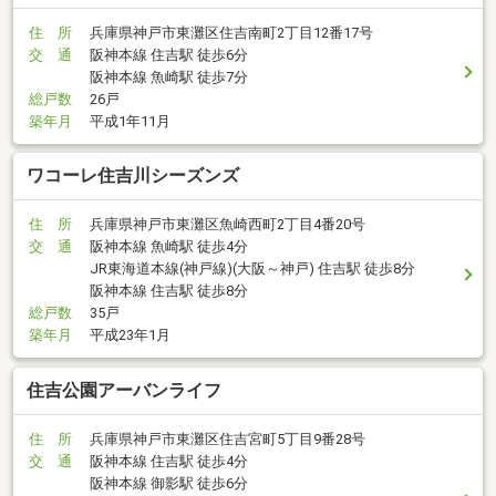
住 所
兵庫県神戸市東灘区住吉南町2丁目12番17号
交 通
阪神本線 住吉駅 徒歩6分
阪神本線 魚崎駅 徒歩7分
総戸数
26戸
築年月
平成1年11月
ワコーレ住吉川シーズンズ
住 所
兵庫県神戸市東灘区魚崎西町2丁目4番20号
交 通
阪神本線 魚崎駅 徒歩4分
JR東海道本線(神戸線)(大阪～神戸) 住吉駅 徒歩8分
阪神本線 住吉駅 徒歩8分
総戸数
35戸
築年月
平成23年1月
住吉公園アーバンライフ
住 所
兵庫県神戸市東灘区住吉宮町5丁目9番28号
交 通
阪神本線 住吉駅 徒歩4分
阪神本線 御影駅 徒歩6分