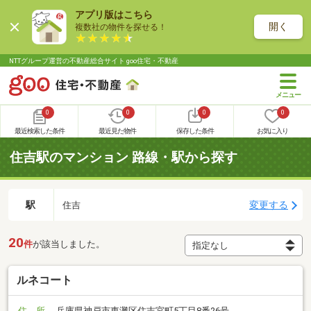
アプリ版はこちら
開く
複数社の物件を探せる！
NTTグループ運営の不動産総合サイト goo住宅・不動産
0
0
0
0
最近検索した条件
最近見た物件
保存した条件
お気に入り
住吉駅のマンション 路線・駅から探す
駅
変更する
住吉
20
件
が該当しました。
ルネコート
住 所
兵庫県神戸市東灘区住吉宮町5丁目8番26号