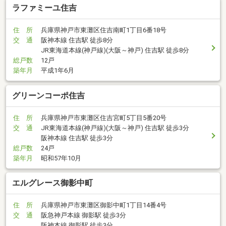
ラファミーユ住吉
住 所
兵庫県神戸市東灘区住吉南町1丁目6番18号
交 通
阪神本線 住吉駅 徒歩8分
JR東海道本線(神戸線)(大阪～神戸) 住吉駅 徒歩8分
総戸数
12戸
築年月
平成1年6月
グリーンコーポ住吉
住 所
兵庫県神戸市東灘区住吉宮町5丁目5番20号
交 通
JR東海道本線(神戸線)(大阪～神戸) 住吉駅 徒歩3分
阪神本線 住吉駅 徒歩3分
総戸数
24戸
築年月
昭和57年10月
エルグレース御影中町
住 所
兵庫県神戸市東灘区御影中町1丁目14番4号
交 通
阪急神戸本線 御影駅 徒歩3分
阪神本線 御影駅 徒歩3分