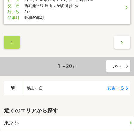
交 通
西武池袋線 狭山ヶ丘駅 徒歩1分
総戸数
8戸
築年月
昭和59年4月
1
2
1～20
次へ
件
駅
変更する
狭山ヶ丘
近くのエリアから探す
東京都