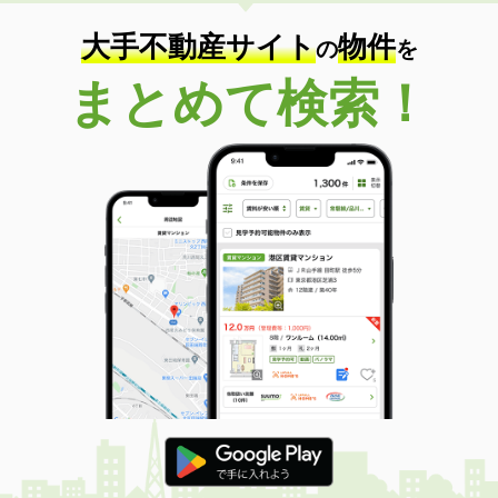
大手不動産サイト
物件
の
を
まとめて検索！