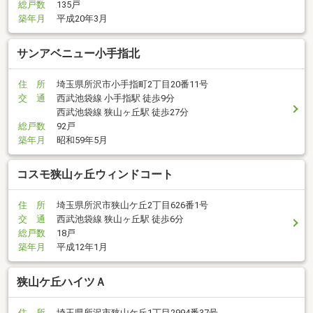
総戸数
135戸
築年月
平成20年3月
サンアベニュー小手指北
住 所
埼玉県所沢市小手指町2丁目20番11号
交 通
西武池袋線 小手指駅 徒歩9分
西武池袋線 狭山ヶ丘駅 徒歩27分
総戸数
92戸
築年月
昭和59年5月
コスモ狭山ヶ丘ウィンドコート
住 所
埼玉県所沢市狭山ケ丘2丁目626番1号
交 通
西武池袋線 狭山ヶ丘駅 徒歩6分
総戸数
18戸
築年月
平成12年1月
狭山ケ丘ハイツＡ
住 所
埼玉県所沢市狭山ケ丘1丁目2994番37号