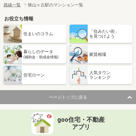
路線一覧
狭山ヶ丘駅のマンション一覧
お役立ち情報
「住みたい街」
住まいのコラム
を見つけよう
暮らしのデータ
家賃相場
(補助金・助成金情報)
人気タウン
住宅ローン
ランキング
ページトップに戻る
goo住宅・不動産
アプリ