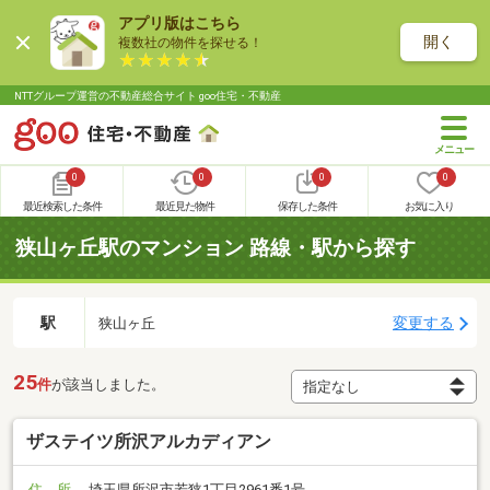
アプリ版はこちら
開く
複数社の物件を探せる！
NTTグループ運営の不動産総合サイト goo住宅・不動産
0
0
0
0
最近検索した条件
最近見た物件
保存した条件
お気に入り
狭山ヶ丘駅のマンション 路線・駅から探す
駅
変更する
狭山ヶ丘
25
件
が該当しました。
ザステイツ所沢アルカディアン
住 所
埼玉県所沢市若狭1丁目2961番1号