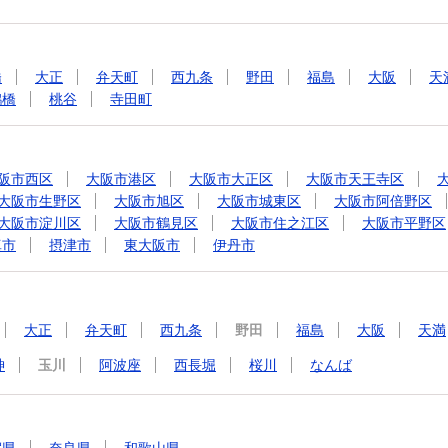
橋
大正
弁天町
西九条
野田
福島
大阪
天
鶴橋
桃谷
寺田町
阪市西区
大阪市港区
大阪市大正区
大阪市天王寺区
大阪市生野区
大阪市旭区
大阪市城東区
大阪市阿倍野区
大阪市淀川区
大阪市鶴見区
大阪市住之江区
大阪市平野区
真市
摂津市
東大阪市
伊丹市
大正
弁天町
西九条
野田
福島
大阪
天満
神
玉川
阿波座
西長堀
桜川
なんば