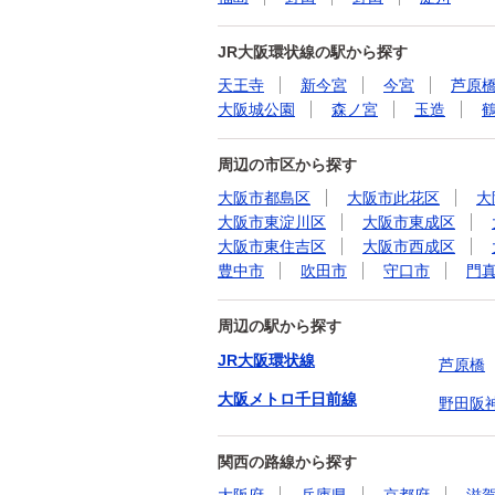
JR大阪環状線の駅から探す
天王寺
新今宮
今宮
芦原
大阪城公園
森ノ宮
玉造
周辺の市区から探す
大阪市都島区
大阪市此花区
大
大阪市東淀川区
大阪市東成区
大阪市東住吉区
大阪市西成区
豊中市
吹田市
守口市
門
周辺の駅から探す
JR大阪環状線
芦原橋
大阪メトロ千日前線
野田阪
関西の路線から探す