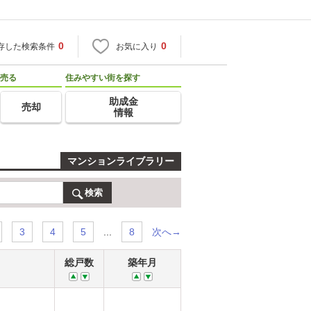
0
0
存した検索条件
お気に入り
売る
住みやすい街を探す
助成金
売却
情報
マンションライブラリー
検索
...
次へ→
3
4
5
8
総戸数
築年月