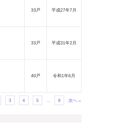
33戸
平成27年7月
33戸
平成31年2月
40戸
令和1年6月
...
次へ→
3
4
5
8