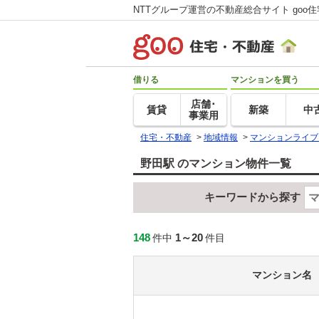
NTTグループ運営の不動産総合サイト goo
借りる
マンションを買う
店舗･
賃貸
新築
中
事業用
住宅・不動産
>
地域情報
>
マンションライブ
野田駅 のマンション物件一覧
キーワードから探す
148
1～20
件中
件目
マンション名