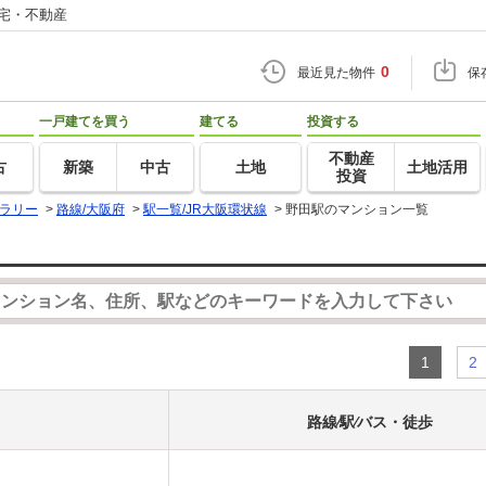
住宅・不動産
0
最近見た物件
保
一戸建てを買う
建てる
投資する
不動産
古
新築
中古
土地
土地活用
投資
ラリー
>
路線/大阪府
>
駅一覧/JR大阪環状線
>
野田駅のマンション一覧
1
2
路線⁄駅⁄バス・徒歩