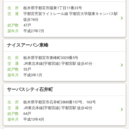
住 所
栃木県宇都宮市陽東1丁目11番23号
交 通
宇都宮芳賀ライトレール線 宇都宮大学陽東キャンパス駅
徒歩16分
総戸数
47戸
築年月
平成27年7月
ナイスアーバン東峰
住 所
栃木県宇都宮市東峰町3029番5号
交 通
JR東北本線(宇都宮線) 宇都宮駅 徒歩41分
総戸数
53戸
築年月
平成3年1月
サーパスシティ石井町
住 所
栃木県宇都宮市石井町2800番157号、163号
交 通
JR東北本線(宇都宮線) 宇都宮駅 徒歩42分
総戸数
64戸
築年月
平成13年4月