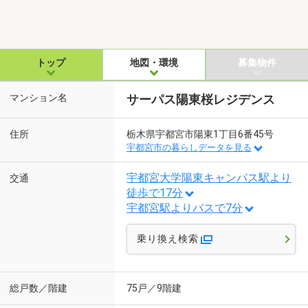
トップ
地図・環境
募集物件
マンション名
サーパス陽東桜レジデンス
住所
栃木県宇都宮市陽東1丁目6番45号
宇都宮市の暮らしデータを見る
宇都宮大学陽東キャンパス駅より
交通
徒歩で17分
宇都宮駅よりバスで7分
乗り換え検索
総戸数／階建
75戸／9階建