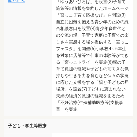
取り組み
「ゆうあいひろば」を設置(2)子育て
施策等の情報を集約したホームページ
「宮っこ子育て応援なび」を開設(3)
自立に困難を抱える青少年のための総
合相談窓口を設置(4)青少年多世代と
の交流の場、子育て家庭に子育ての楽
しさを実感する場を提供する「宮っこ
フェスタ」を開催(5)小学校4～6年生
を対象に店舗等で仕事の体験等ができ
る「宮っこトライ」を実施(6)親の子
育て負担の軽減や子どもの前向きな気
持ちや生きる力を育むなど個々の状況
に応じた支援をする「親と子どもの居
場所」を設置(7)子どもに恵まれない
夫婦の経済的負担の軽減を図るため
「不妊治療(生殖補助医療等)支援事
業」を実施
子ども・学生等医療