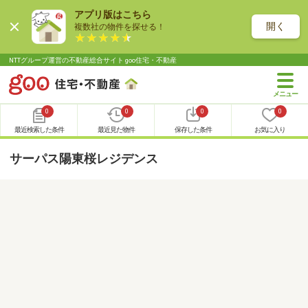
アプリ版はこちら
開く
複数社の物件を探せる！
NTTグループ運営の不動産総合サイト goo住宅・不動産
0
0
0
0
最近検索した条件
最近見た物件
保存した条件
お気に入り
サーパス陽東桜レジデンス