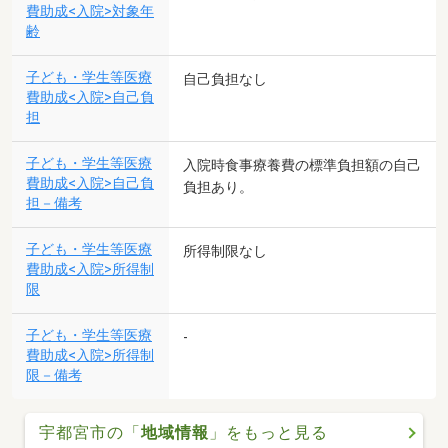
費助成<入院>対象年
齢
子ども・学生等医療
自己負担なし
費助成<入院>自己負
担
子ども・学生等医療
入院時食事療養費の標準負担額の自己
費助成<入院>自己負
負担あり。
担－備考
子ども・学生等医療
所得制限なし
費助成<入院>所得制
限
子ども・学生等医療
-
費助成<入院>所得制
限－備考
宇都宮市の「
地域情報
」をもっと見る