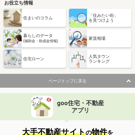
お役立ち情報
「住みたい街」
住まいのコラム
を見つけよう
暮らしのデータ
家賃相場
(補助金・助成金情報)
人気タウン
住宅ローン
ランキング
ページトップに戻る
goo住宅・不動産
アプリ
大手不動産サイト
物件
の
を