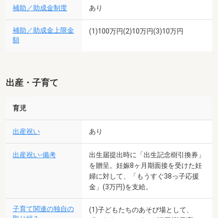
補助／助成金制度
あり
補助／助成金上限金
(1)100万円(2)10万円(3)10万円
額
出産・子育て
育児
出産祝い
あり
出産祝い-備考
出生届提出時に「出生記念樹引換券」
を贈呈。妊娠8ヶ月期面接を受けた妊
婦に対して、「もうすぐ38っ子応援
金」(3万円)を支給。
子育て関連の独自の
(1)子どもたちのあそび場として、