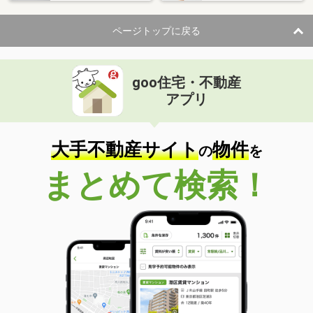
ページトップに戻る
goo住宅・不動産
アプリ
大手不動産サイト
物件
の
を
まとめて検索！