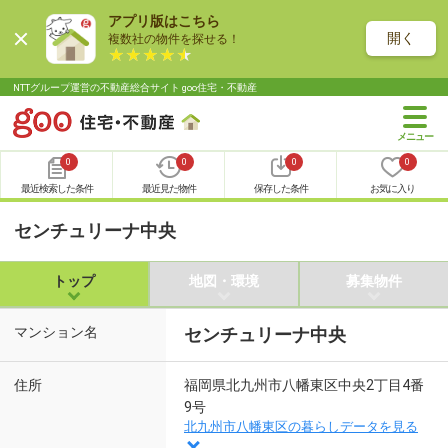
アプリ版はこちら
開く
複数社の物件を探せる！
NTTグループ運営の不動産総合サイト goo住宅・不動産
0
0
0
0
最近検索した条件
最近見た物件
保存した条件
お気に入り
センチュリーナ中央
トップ
地図・環境
募集物件
マンション名
センチュリーナ中央
住所
福岡県北九州市八幡東区中央2丁目4番
9号
北九州市八幡東区の暮らしデータを見る