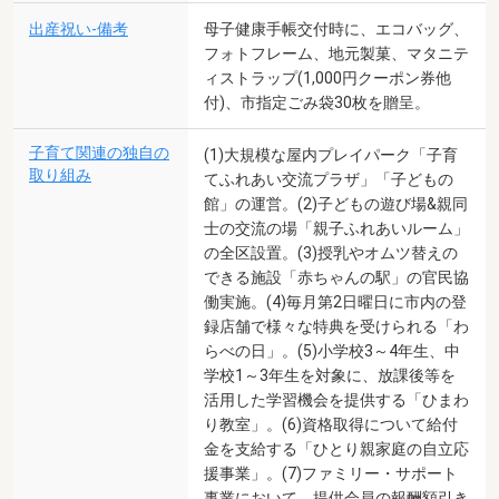
出産祝い-備考
母子健康手帳交付時に、エコバッグ、
フォトフレーム、地元製菓、マタニテ
ィストラップ(1,000円クーポン券他
付)、市指定ごみ袋30枚を贈呈。
子育て関連の独自の
(1)大規模な屋内プレイパーク「子育
取り組み
てふれあい交流プラザ」「子どもの
館」の運営。(2)子どもの遊び場&親同
士の交流の場「親子ふれあいルーム」
の全区設置。(3)授乳やオムツ替えの
できる施設「赤ちゃんの駅」の官民協
働実施。(4)毎月第2日曜日に市内の登
録店舗で様々な特典を受けられる「わ
らべの日」。(5)小学校3～4年生、中
学校1～3年生を対象に、放課後等を
活用した学習機会を提供する「ひまわ
り教室」。(6)資格取得について給付
金を支給する「ひとり親家庭の自立応
援事業」。(7)ファミリー・サポート
事業において、提供会員の報酬額引き