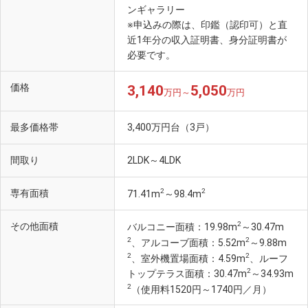
ンギャラリー
※申込みの際は、印鑑（認印可）と直
近1年分の収入証明書、身分証明書が
必要です。
価格
3,140
5,050
万円～
万円
最多価格帯
3,400万円台（3戸）
間取り
2LDK～4LDK
2
2
専有面積
71.41m
～98.4m
2
その他面積
バルコニー面積：19.98m
～30.47m
2
2
、アルコーブ面積：5.52m
～9.88m
2
2
、室外機置場面積：4.59m
、ルーフ
2
トップテラス面積：30.47m
～34.93m
2
（使用料1520円～1740円／月）