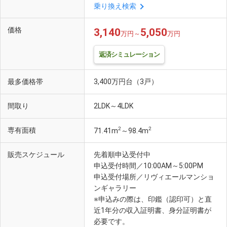
乗り換え検索
価格
3,140
5,050
万円～
万円
返済シミュレーション
最多価格帯
3,400万円台（3戸）
間取り
2LDK～4LDK
2
2
専有面積
71.41m
～98.4m
販売スケジュール
先着順申込受付中
申込受付時間／10:00AM～5:00PM
申込受付場所／リヴィエールマンショ
ンギャラリー
※申込みの際は、印鑑（認印可）と直
近1年分の収入証明書、身分証明書が
必要です。