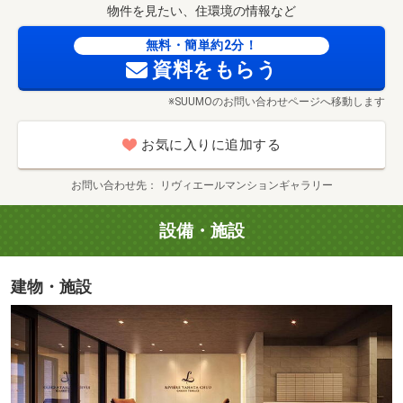
■中央しおり保育園（約330m／徒歩5分）
物件を見たい、住環境の情報など
■製鉄記念八幡病院（約450m／徒歩6分）
無料・簡単約2分！
■華頂幼稚園（約900m／徒歩12分）
資料をもらう
■福岡銀行八幡支店（約90m／徒歩2分）
西鉄［中央2丁目］バス停（約70m／徒歩1分）
■八幡東区役所（約260m／徒歩4分）
※SUUMOのお問い合わせページへ移動します
■八幡郵便局（約160m／徒歩2分）
お気に入りに追加する
お問い合わせ先
リヴィエールマンションギャラリー
設備・施設
建物・施設
ローソン（約110m／徒歩2分）