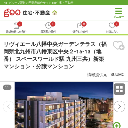
NTTグループ運営の不動産総合サイト goo住宅・不動産
0
1
0
0
最近検索した条件
最近見た物件
保存した条件
お気に入り
リヴィエール八幡中央ガーデンテラス（福
岡県北九州市八幡東区中央２-15-13（地
番） スペースワールド駅 九州三共）新築
マンション・分譲マンション
情報提供元
SUUMO
1
/
5