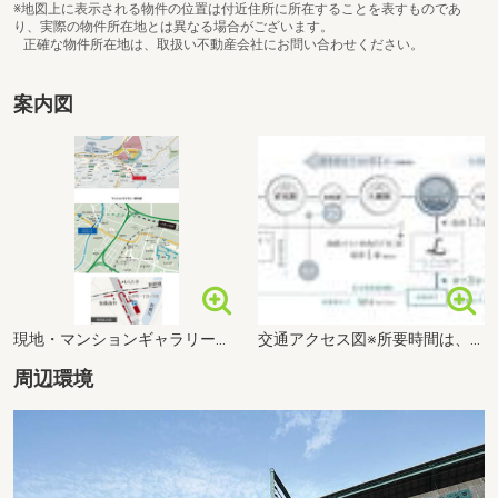
※地図上に表示される物件の位置は付近住所に所在することを表すものであ
り、実際の物件所在地とは異なる場合がございます。
正確な物件所在地は、取扱い不動産会社にお問い合わせください。
案内図
現地・マンションギャラリー案内図
交通アクセス図※所要時間は、日中平時のもので、時間帯により多少異なります。なお、ラッシュ時にはさらに時間を要する場合があります。※車による所要時間表示は時速40km・都市高速道路走行時は時速60km・九州自動車道走行時は時速80kmで算出しております。尚、この所要時間はあくまで公的基準に沿った参考時間を示したもので、信号の待ち時間等は含まれておりません。
周辺環境