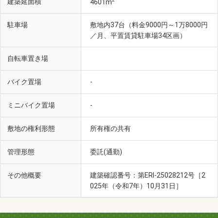
建築延面積
4601m
駐車場
敷地内37台（料金9000円～1万8000円
／月、平置賃貸駐車場34区画）
自転車置き場
バイク置場
-
ミニバイク置場
-
敷地の権利形態
所有権の共有
管理形態
委託(通勤)
その他概要
建築確認番号：第ERI-25028212号［2
025年（令和7年）10月31日］