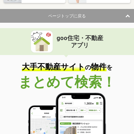
ページトップに戻る
goo住宅・不動産
アプリ
大手不動産サイト
物件
の
を
まとめて検索！