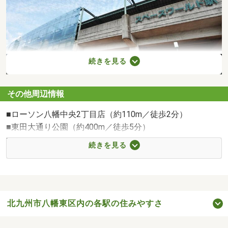
続きを見る
その他周辺情報
JRスペースワールド駅（約1035m／徒歩13分）
■ローソン八幡中央2丁目店（約110m／徒歩2分）
■東田大通り公園（約400m／徒歩5分）
■セブンイレブン八幡中央町店（約240m／徒歩3分）
続きを見る
■中央2丁目公園（約210m／徒歩3分）
■ドラックストアコスモス大谷店（約290m／徒歩4分）
■高炉台公園（約510m／徒歩7分）
■スピナ帆柱店惣菜・東洋食品（約670m／徒歩9分）
北九州市八幡東区内の各駅の住みやすさ
■北九州市立中央中学校（約620m／徒歩8分）
■三嶋小児科（約300m／徒歩4分）