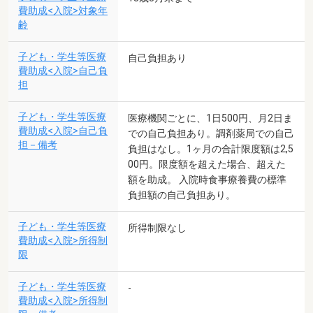
費助成<入院>対象年
齢
子ども・学生等医療
自己負担あり
費助成<入院>自己負
担
子ども・学生等医療
医療機関ごとに、1日500円、月2日ま
費助成<入院>自己負
での自己負担あり。調剤薬局での自己
担－備考
負担はなし。1ヶ月の合計限度額は2,5
00円。限度額を超えた場合、超えた
額を助成。 入院時食事療養費の標準
負担額の自己負担あり。
子ども・学生等医療
所得制限なし
費助成<入院>所得制
限
子ども・学生等医療
-
費助成<入院>所得制