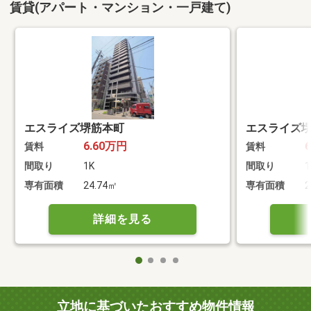
賃貸(アパート・マンション・一戸建て)
エスライズ堺筋本町
エスライズ
6.60万円
賃料
賃料
間取り
1K
間取り
1
専有面積
24.74㎡
専有面積
2
詳細を見る
立地に基づいたおすすめ物件情報