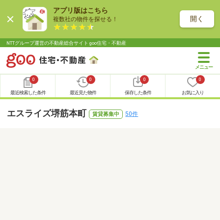
アプリ版はこちら
開く
複数社の物件を探せる！
NTTグループ運営の不動産総合サイト goo住宅・不動産
0
0
0
0
最近検索した条件
最近見た物件
保存した条件
お気に入り
エスライズ堺筋本町
50件
賃貸募集中