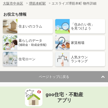
大阪市中央区
堺筋本町駅
エスライズ堺筋本町 物件詳細
お役立ち情報
「住みたい街」
住まいのコラム
を見つけよう
暮らしのデータ
家賃相場
(補助金・助成金情報)
人気タウン
住宅ローン
ランキング
ページトップに戻る
goo住宅・不動産
アプリ