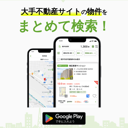
大手不動産サイト
物件
の
を
まとめて検索！