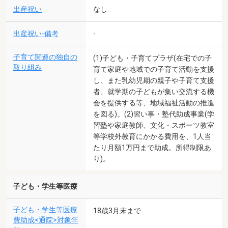
出産祝い
なし
出産祝い-備考
-
子育て関連の独自の
(1)子ども・子育てプラザ(在宅での子
取り組み
育て家庭や地域での子育て活動を支援
し、また乳幼児期の親子や子育て支援
者、就学期の子どもが集い交流する機
会を提供する等、地域福祉活動の推進
を図る)。(2)習い事・塾代助成事業(学
習塾や家庭教師、文化・スポーツ教室
等学校外教育にかかる費用を、1人当
たり月額1万円まで助成。所得制限あ
り)。
子ども・学生等医療
子ども・学生等医療
18歳3月末まで
費助成<通院>対象年