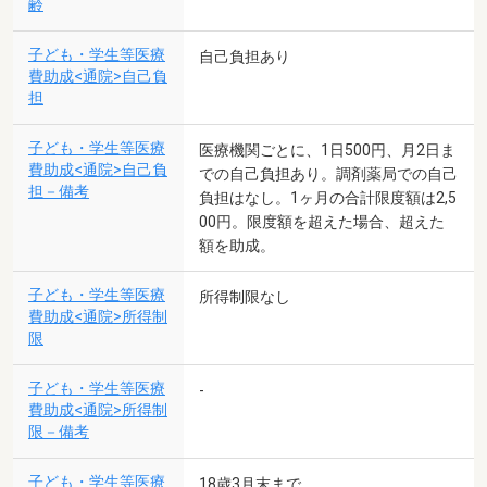
齢
子ども・学生等医療
自己負担あり
費助成<通院>自己負
担
子ども・学生等医療
医療機関ごとに、1日500円、月2日ま
費助成<通院>自己負
での自己負担あり。調剤薬局での自己
担－備考
負担はなし。1ヶ月の合計限度額は2,5
00円。限度額を超えた場合、超えた
額を助成。
子ども・学生等医療
所得制限なし
費助成<通院>所得制
限
子ども・学生等医療
-
費助成<通院>所得制
限－備考
子ども・学生等医療
18歳3月末まで