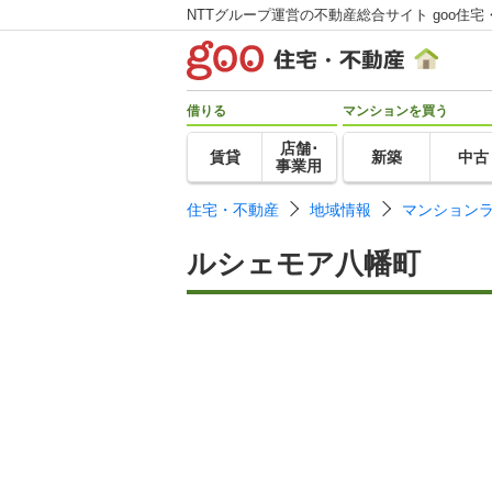
NTTグループ運営の不動産総合サイト goo住宅
借りる
マンションを買う
店舗･
賃貸
新築
中古
事業用
住宅・不動産
地域情報
マンション
ルシェモア八幡町