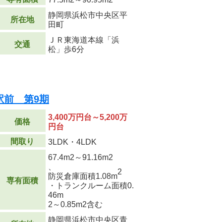
静岡県浜松市中央区平
所在地
田町
ＪＲ東海道本線「浜
交通
松」歩6分
駅前 第9期
3,400万円台～5,200万
価格
円台
間取り
3LDK・4LDK
67.4m
2
～91.16m
2
、
2
防災倉庫面積1.08m
専有面積
・トランクルーム面積0.
46m
2
～0.85m
2
含む
静岡県浜松市中央区青