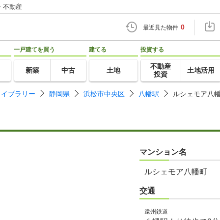
・不動産
0
最近見た物件
一戸建てを買う
建てる
投資する
不動産
新築
中古
土地
土地活用
投資
ライブラリー
静岡県
浜松市中央区
八幡駅
ルシェモア八
マンション名
ルシェモア八幡町
交通
遠州鉄道