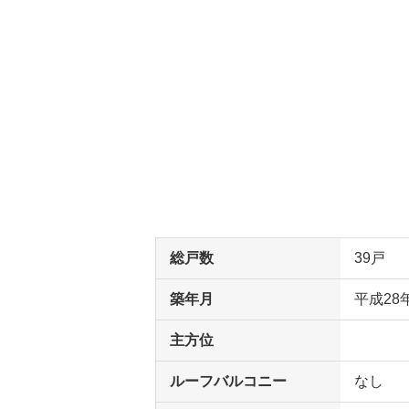
総戸数
39戸
築年月
平成28
主方位
ルーフバルコニー
なし