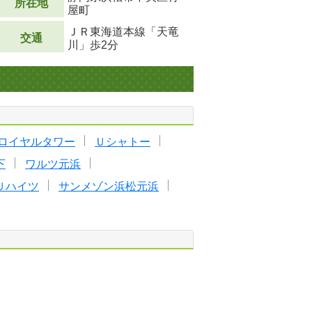
所在地
屋町
ＪＲ東海道本線「天竜
交通
川」歩2分
ロイヤルタワー
Ｕシャトー
下
ワルツ元浜
Ｕハイツ
サンメゾン浜松元浜