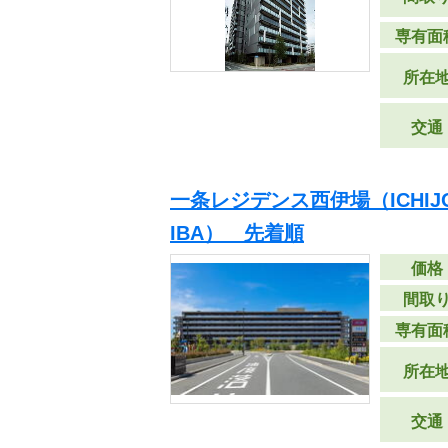
専有面
所在
交通
一条レジデンス西伊場（ICHIJO R
IBA） 先着順
価格
間取
専有面
所在
交通