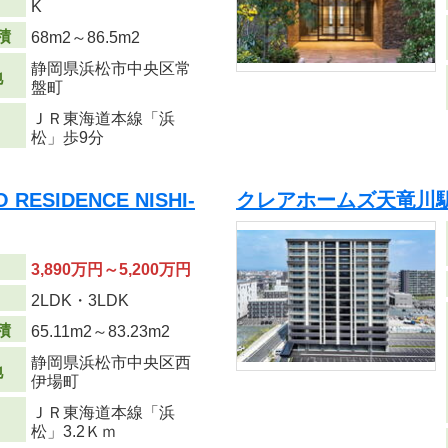
K
積
68m
2
～86.5m
2
静岡県浜松市中央区常
地
盤町
ＪＲ東海道本線「浜
松」歩9分
ESIDENCE NISHI-
クレアホームズ天竜川
3,890万円～5,200万円
り
2LDK・3LDK
積
65.11m
2
～83.23m
2
静岡県浜松市中央区西
地
伊場町
ＪＲ東海道本線「浜
松」3.2Ｋｍ