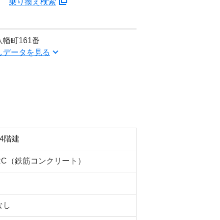
分
乗り換え検索
幡町161番
しデータを見る
14階建
RC（鉄筋コンクリート）
なし