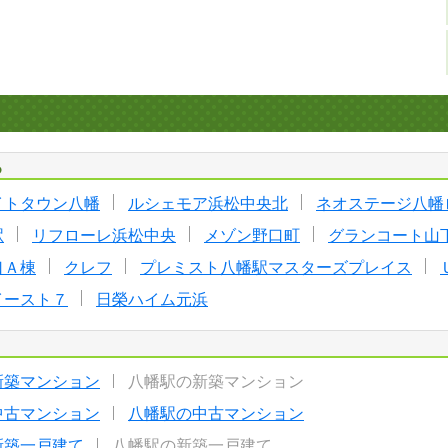
る
イトタウン八幡
ルシェモア浜松中央北
ネオステージ八幡
駅
リフローレ浜松中央
メゾン野口町
グランコート山
口Ａ棟
クレフ
プレミスト八幡駅マスターズプレイス
イースト７
日榮ハイム元浜
新築マンション
八幡駅の新築マンション
中古マンション
八幡駅の中古マンション
新築一戸建て
八幡駅の新築一戸建て