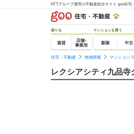
NTTグループ運営の不動産総合サイト goo住宅
借りる
マンションを買う
店舗･
賃貸
新築
中古
事業用
住宅・不動産
地域情報
マンション
レクシアシティ九品寺