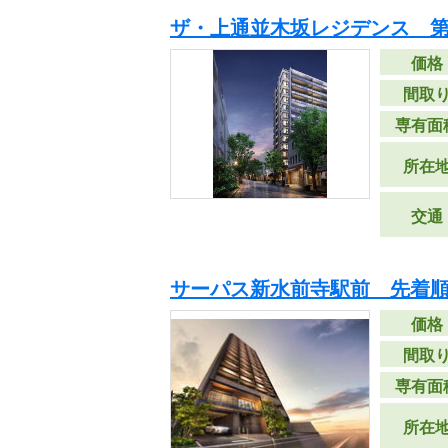
ザ・上通並木坂レジデンス 第
価格
間取
専有面
所在
交通
サーパス新水前寺駅前 先着
価格
間取
専有面
所在