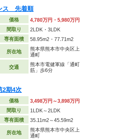
ンス 先着順
価格
4,780万円・5,980万円
間取り
2LDK・3LDK
専有面積
58.95m
2
・77.71m
2
熊本県熊本市中央区上
所在地
通町
熊本市電健軍線「通町
交通
筋」歩6分
2期4次
価格
3,498万円～3,898万円
間取り
1LDK～2LDK
専有面積
35.11m
2
～45.59m
2
熊本県熊本市中央区上
所在地
通町