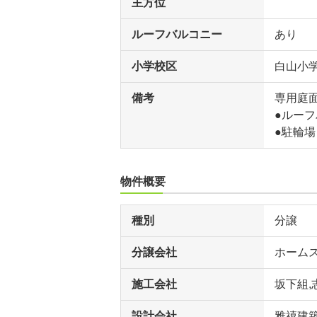
主方位
ルーフバルコニー
あり
小学校区
白山小
備考
専用庭面積
●ルーフバ
●駐輪場
物件概要
種別
分譲
分譲会社
ホーム
施工会社
坂下組,
設計会社
雅禧建