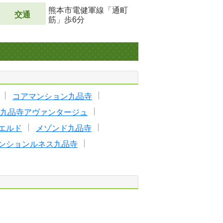
熊本市電健軍線「通町
交通
筋」歩6分
コアマンション九品寺
九品寺アヴァンタージュ
エルド
メゾンド九品寺
ンションルネス九品寺