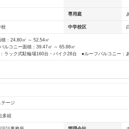
専用庭
学校
中学校区
：24.80㎡ ～ 52.54㎡
ルコニー面積：39.47㎡ ～ 65.88㎡
：ラック式駐輪場160台・バイク28台 ●ルーフバルコニー：
ステージ
志多組
築設計事務所
管理会社