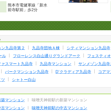
熊本市電健軍線「新水
前寺駅前」歩2分
る
ョン九品寺第２
九品寺団地Ａ棟
シティマンション九品寺
ール
フローレンス白山通りグランドアーク
フェスティオ
ファスマート九品寺
九品寺マンション
サンメゾン九品寺
パークマンション九品寺
D’クラディア九品寺
コアマ
イツ
シャトー白山
新築マンション
味噌天神前駅の新築マンション
中古マンション
味噌天神前駅の中古マンション