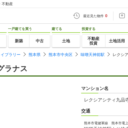
・不動産
0
最近見た物件
一戸建てを買う
建てる
投資する
不動産
新築
中古
土地
土地活用
投資
ライブラリー
熊本県
熊本市中央区
味噌天神前駅
レクシ
グラナス
マンション名
レクシアシティ九品
交通
熊本市電健軍線 熊本市電