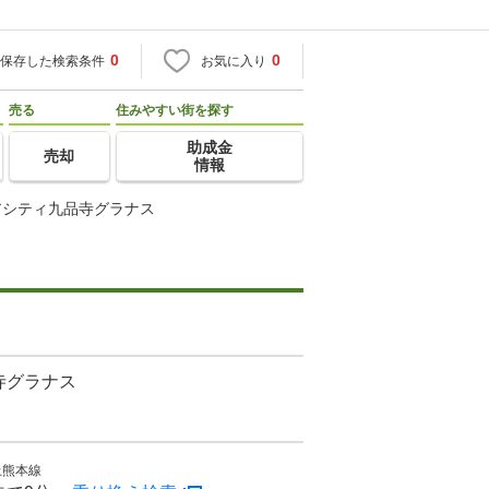
0
0
保存した検索条件
お気に入り
売る
住みやすい街を探す
助成金
売却
情報
アシティ九品寺グラナス
寺グラナス
上熊本線