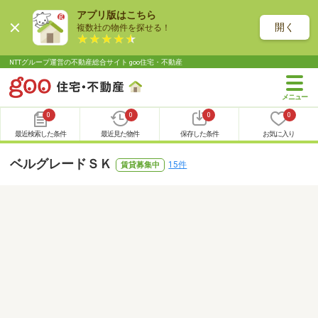
アプリ版はこちら
開く
複数社の物件を探せる！
NTTグループ運営の不動産総合サイト goo住宅・不動産
0
0
0
0
最近検索した条件
最近見た物件
保存した条件
お気に入り
ベルグレードＳＫ
15件
賃貸募集中