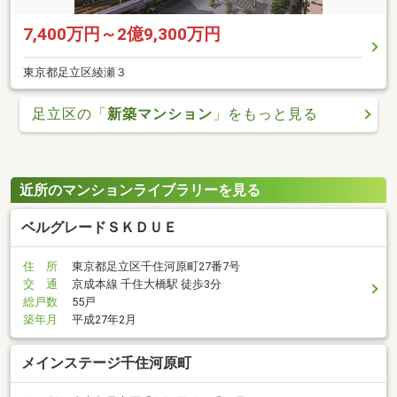
7,400万円～2億9,300万円
東京都足立区綾瀬３
足立区の「
新築マンション
」をもっと見る
近所のマンションライブラリーを見る
ベルグレードＳＫＤＵＥ
住 所
東京都足立区千住河原町27番7号
交 通
京成本線 千住大橋駅 徒歩3分
総戸数
55戸
築年月
平成27年2月
メインステージ千住河原町