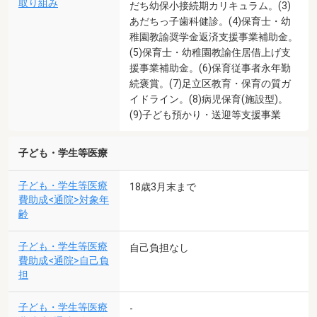
取り組み
だち幼保小接続期カリキュラム。(3)
あだちっ子歯科健診。(4)保育士・幼
稚園教諭奨学金返済支援事業補助金。
(5)保育士・幼稚園教諭住居借上げ支
援事業補助金。(6)保育従事者永年勤
続褒賞。(7)足立区教育・保育の質ガ
イドライン。(8)病児保育(施設型)。
(9)子ども預かり・送迎等支援事業
子ども・学生等医療
子ども・学生等医療
18歳3月末まで
費助成<通院>対象年
齢
子ども・学生等医療
自己負担なし
費助成<通院>自己負
担
子ども・学生等医療
-