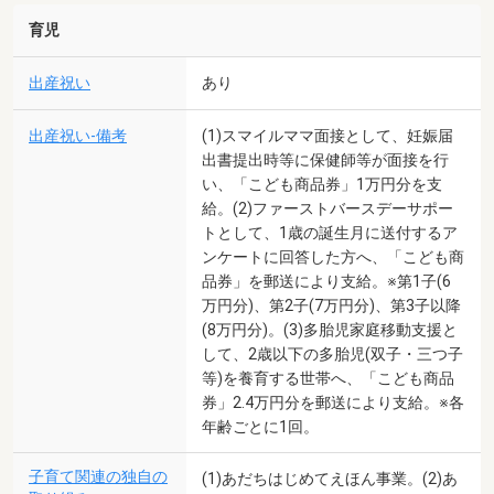
育児
出産祝い
あり
出産祝い-備考
(1)スマイルママ面接として、妊娠届
出書提出時等に保健師等が面接を行
い、「こども商品券」1万円分を支
給。(2)ファーストバースデーサポー
トとして、1歳の誕生月に送付するア
ンケートに回答した方へ、「こども商
品券」を郵送により支給。※第1子(6
万円分)、第2子(7万円分)、第3子以降
(8万円分)。(3)多胎児家庭移動支援と
して、2歳以下の多胎児(双子・三つ子
等)を養育する世帯へ、「こども商品
券」2.4万円分を郵送により支給。※各
年齢ごとに1回。
子育て関連の独自の
(1)あだちはじめてえほん事業。(2)あ