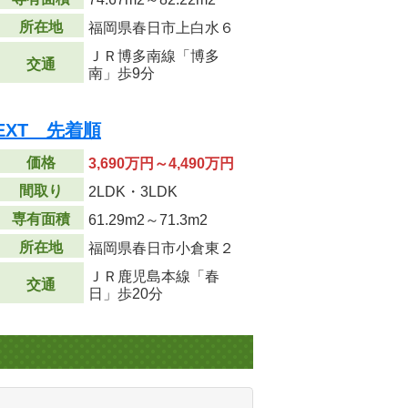
所在地
福岡県春日市上白水６
ＪＲ博多南線「博多
交通
南」歩9分
EXT 先着順
価格
3,690万円～4,490万円
間取り
2LDK・3LDK
専有面積
61.29m
2
～71.3m
2
所在地
福岡県春日市小倉東２
ＪＲ鹿児島本線「春
交通
日」歩20分