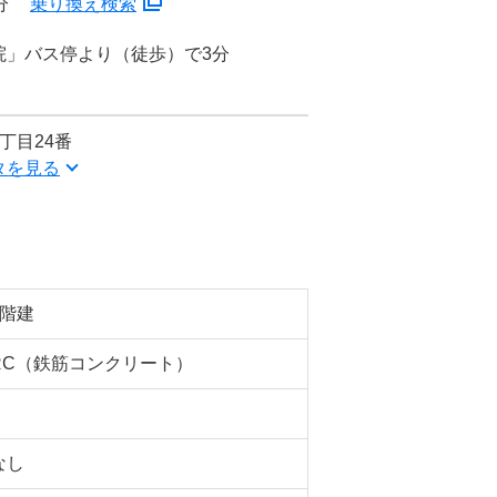
分
乗り換え検索
院」バス停より（徒歩）で3分
丁目24番
タを見る
5階建
RC（鉄筋コンクリート）
なし