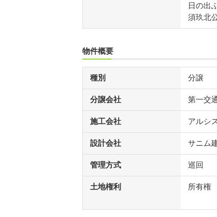
日の出ふ
須玖北公
物件概要
種別
分譲
分譲会社
第一交
施工会社
アルシ
設計会社
サニム
管理方式
巡回
土地権利
所有権