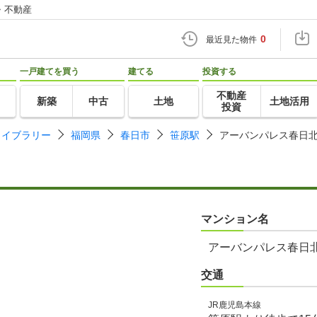
・不動産
0
最近見た物件
一戸建てを買う
建てる
投資する
不動産
新築
中古
土地
土地活用
投資
ライブラリー
福岡県
春日市
笹原駅
アーバンパレス春日
マンション名
アーバンパレス春日
交通
JR鹿児島本線