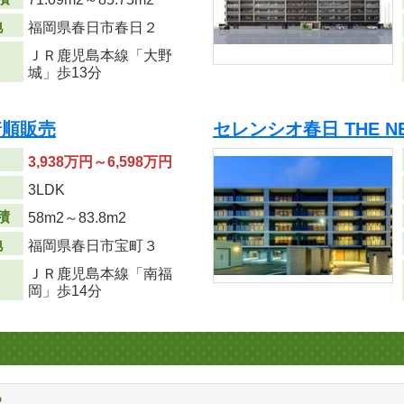
地
福岡県春日市春日２
ＪＲ鹿児島本線「大野
城」歩13分
着順販売
セレンシオ春日 THE N
3,938万円～6,598万円
り
3LDK
積
58m
2
～83.8m
2
地
福岡県春日市宝町３
ＪＲ鹿児島本線「南福
岡」歩14分
る