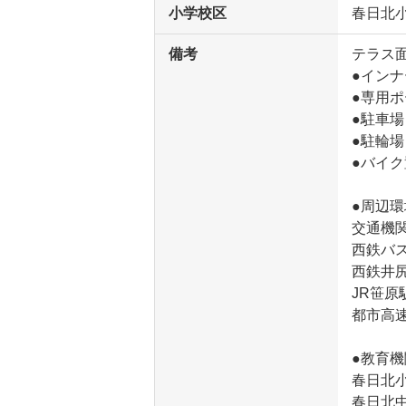
小学校区
春日北
備考
テラス面積
●インナ
●専用ポ
●駐車場
●駐輪場
●バイク
●周辺環
交通機
西鉄バス
西鉄井尻
JR笹原
都市高速
●教育機
春日北小
春日北中