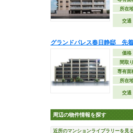
所在
交通
グランドパレス春日静邸 先
価格
間取
専有面
所在
交通
周辺の物件情報を探す
近所のマンションライブラリーを見