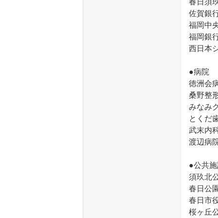
春日須玖
佐賀銀行
福岡中央
福岡銀行
西日本シ
●病院
徳洲会病
桑野整形
みなみク
とくだ歯
武末内科
渡辺病院
●公共施
須玖北公
春日公園
春日市役
桜ヶ丘公