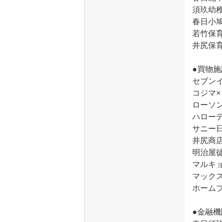
須玖幼稚
春日小鳩
若竹保育
井尻保育
●買物施
セブンイ
コジマ×
ローソン
ハローデ
サニー日
井尻商店
明治屋徒
マルキョ
マックス
ホームプ
●金融機