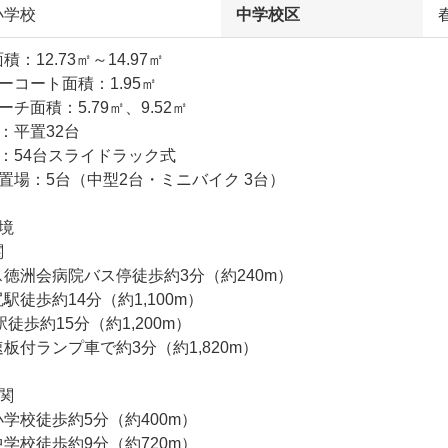
小学校
中学校区
：12.73㎡～14.97㎡
ーコート面積：1.95㎡
ーチ面積：5.79㎡、9.52㎡
：平置32台
：54台スライドラック式
置場：5台（中型2台・ミニバイク 3台）
境
関
徳洲会病院バス停徒歩約3分（約240m）
駅徒歩約14分（約1,100m）
駅徒歩約15分（約1,200m）
板付ランプ車で約3分（約1,820m）
関
学校徒歩約5分（約400m）
学校徒歩約9分（約720m）