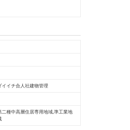
ダイイチ合人社建物管理
第二種中高層住居専用地域,準工業地
域