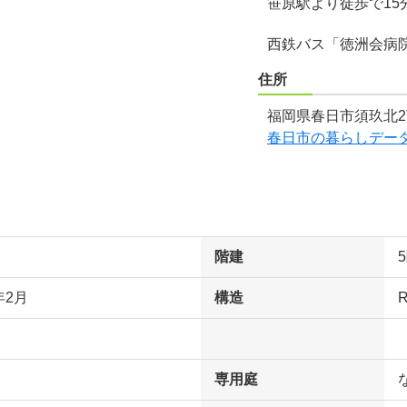
笹原駅より徒歩で15
西鉄バス「徳洲会病
住所
福岡県春日市須玖北2
春日市の暮らしデー
階建
年2月
構造
専用庭