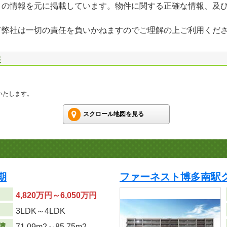
」の情報を元に掲載しています。物件に関する正確な情報、及
て弊社は一切の責任を負いかねますのでご理解の上ご利用くだ
報
いたします。
スクロール地図を見る
期
ファーネスト博多南駅
4,820万円～6,050万円
り
3LDK～4LDK
積
71.09m
2
～85.75m
2