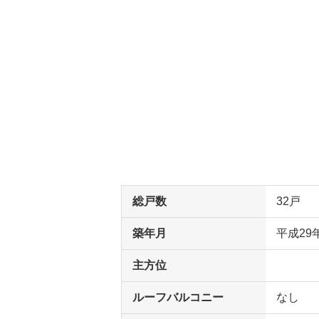
総戸数
32戸
築年月
平成29
主方位
ルーフバルコニー
なし