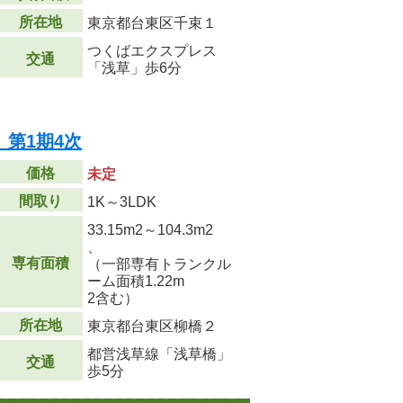
所在地
東京都台東区千束１
つくばエクスプレス
交通
「浅草」歩6分
橋 第1期4次
価格
未定
間取り
1K～3LDK
33.15m
2
～104.3m
2
、
専有面積
（一部専有トランクル
ーム面積1.22m
2
含む）
所在地
東京都台東区柳橋２
都営浅草線「浅草橋」
交通
歩5分