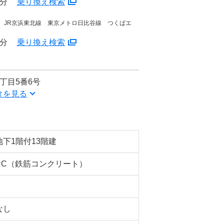
7分
乗り換え検索
線 JR京浜東北線 東京メトロ日比谷線 つくばエ
8分
乗り換え検索
丁目5番6号
タを見る
地下1階付13階建
RC（鉄筋コンクリート）
なし