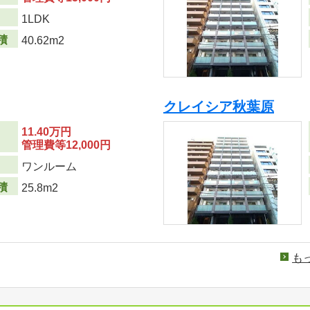
り
1LDK
積
40.62m2
クレイシア秋葉原
11.40万円
管理費等12,000円
り
ワンルーム
積
25.8m2
も