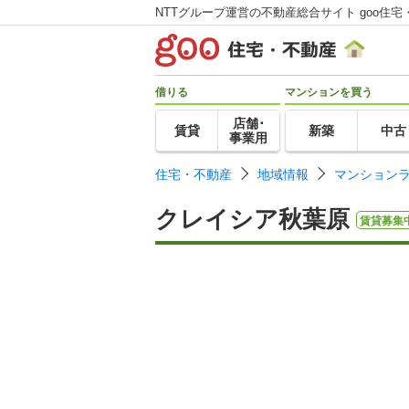
NTTグループ運営の不動産総合サイト goo住宅
借りる
マンションを買う
店舗･
賃貸
新築
中古
事業用
住宅・不動産
地域情報
マンション
クレイシア秋葉原
賃貸募集