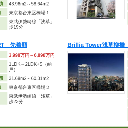
積
43.96m
2
～58.64m
2
地
東京都台東区橋場１
東武伊勢崎線「浅草」
歩19分
URT 先着順
Brillia Tower浅草柳
3,998万円～6,898万円
1LDK～2LDK+S（納
り
戸）
積
31.68m
2
～60.31m
2
地
東京都台東区橋場２
東武伊勢崎線「浅草」
歩23分