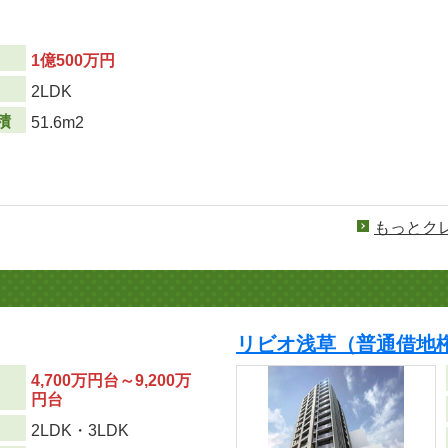
1億500万円
り
2LDK
積
51.6m2
もっとク
リビオ浅草（普通借地
4,700万円台～9,200万
円台
り
2LDK・3LDK