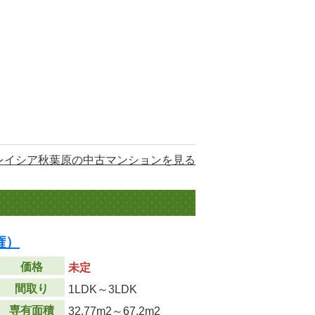
レイシア秋葉原の中古マンションを見る
権）
価格
未定
間取り
1LDK～3LDK
専有面積
32.77m
2
～67.2m
2