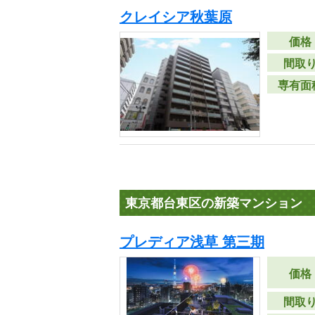
クレイシア秋葉原
価格
間取
専有面
東京都台東区の新築マンション
プレディア浅草 第三期
価格
間取