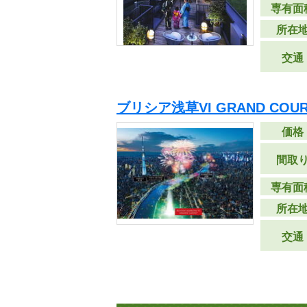
専有面
所在
交通
ブリシア浅草VI GRAND CO
価格
間取
専有面
所在
交通