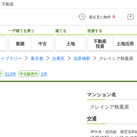
・不動産
0
最近見た物件
一戸建てを買う
建てる
投資する
不動産
新築
中古
土地
土地活用
投資
ライブラリー
東京都
台東区
浅草橋駅
クレイシア秋葉原
313件
1件
中
中古販売中
マンション名
クレイシア秋葉原
交通
JR中央・総武線 都営浅草