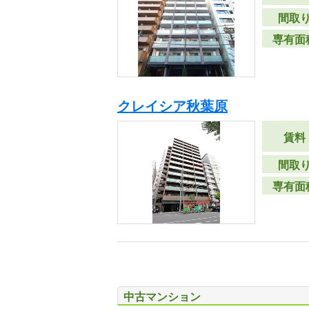
間取
専有面
クレイシア秋葉原
賃料
間取
専有面
中古マンション