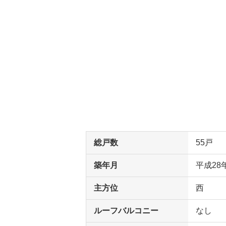
総戸数
55戸
築年月
平成28
主方位
西
ルーフバルコニー
なし