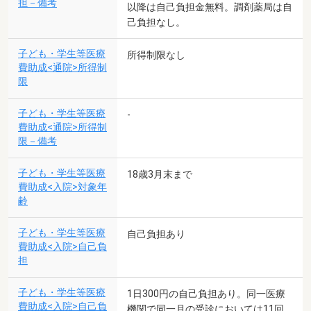
担－備考
以降は自己負担金無料。調剤薬局は自
己負担なし。
子ども・学生等医療
所得制限なし
費助成<通院>所得制
限
子ども・学生等医療
-
費助成<通院>所得制
限－備考
子ども・学生等医療
18歳3月末まで
費助成<入院>対象年
齢
子ども・学生等医療
自己負担あり
費助成<入院>自己負
担
子ども・学生等医療
1日300円の自己負担あり。同一医療
費助成<入院>自己負
機関で同一月の受診においては11回