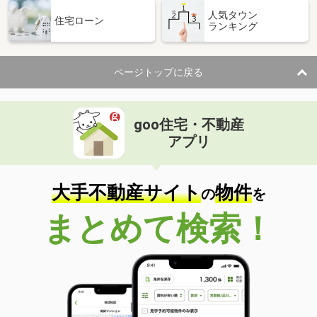
人気タウン
住宅ローン
ランキング
ページトップに戻る
goo住宅・不動産
アプリ
大手不動産サイト
物件
の
を
まとめて検索！