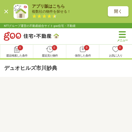
アプリ版はこちら
開く
複数社の物件を探せる！
NTTグループ運営の不動産総合サイト goo住宅・不動産
0
0
0
0
最近検索した条件
最近見た物件
保存した条件
お気に入り
デュオヒルズ市川妙典