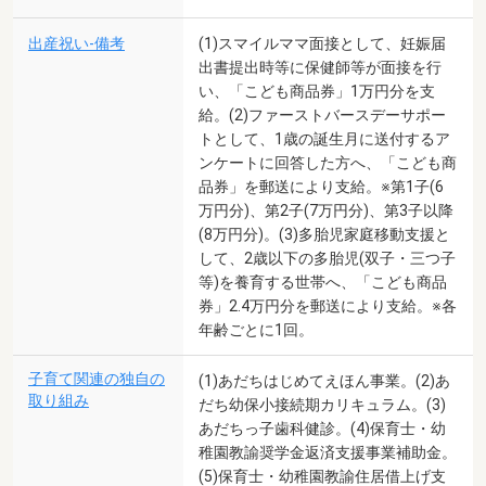
出産祝い-備考
(1)スマイルママ面接として、妊娠届
出書提出時等に保健師等が面接を行
い、「こども商品券」1万円分を支
給。(2)ファーストバースデーサポー
トとして、1歳の誕生月に送付するア
ンケートに回答した方へ、「こども商
品券」を郵送により支給。※第1子(6
万円分)、第2子(7万円分)、第3子以降
(8万円分)。(3)多胎児家庭移動支援と
して、2歳以下の多胎児(双子・三つ子
等)を養育する世帯へ、「こども商品
券」2.4万円分を郵送により支給。※各
年齢ごとに1回。
子育て関連の独自の
(1)あだちはじめてえほん事業。(2)あ
取り組み
だち幼保小接続期カリキュラム。(3)
あだちっ子歯科健診。(4)保育士・幼
稚園教諭奨学金返済支援事業補助金。
(5)保育士・幼稚園教諭住居借上げ支