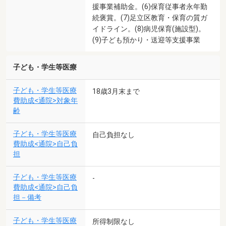
援事業補助金。(6)保育従事者永年勤
続褒賞。(7)足立区教育・保育の質ガ
イドライン。(8)病児保育(施設型)。
(9)子ども預かり・送迎等支援事業
子ども・学生等医療
子ども・学生等医療
18歳3月末まで
費助成<通院>対象年
齢
子ども・学生等医療
自己負担なし
費助成<通院>自己負
担
子ども・学生等医療
-
費助成<通院>自己負
担－備考
子ども・学生等医療
所得制限なし