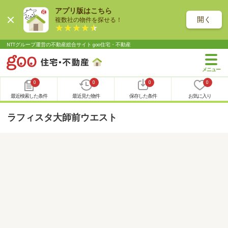
アプリ版はこちら
開く
複数社の物件を探せる！
NTTグループ運営の不動産総合サイト goo住宅・不動産
0
0
0
0
最近検索した条件
最近見た物件
保存した条件
お気に入り
ラフィスタ大師前ウエスト