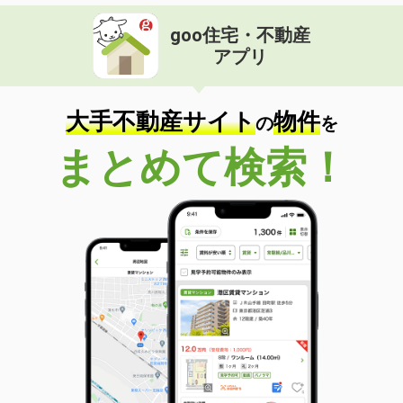
goo住宅・不動産
アプリ
大手不動産サイト
物件
の
を
まとめて検索！