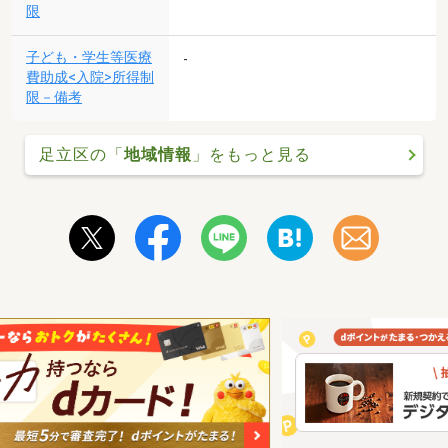
限
子ども・学生等医療
-
費助成<入院>所得制
限－備考
足立区の「
地域情報
」をもっと見る