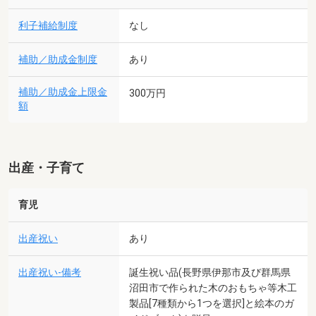
利子補給制度
なし
補助／助成金制度
あり
補助／助成金上限金
300万円
額
出産・子育て
育児
出産祝い
あり
出産祝い-備考
誕生祝い品(長野県伊那市及び群馬県
沼田市で作られた木のおもちゃ等木工
製品[7種類から1つを選択]と絵本のガ