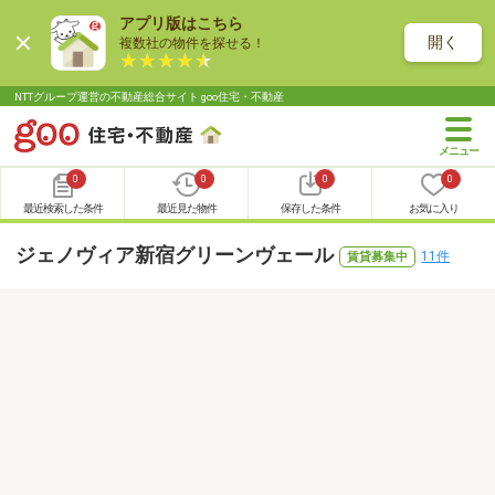
アプリ版はこちら
開く
複数社の物件を探せる！
NTTグループ運営の不動産総合サイト goo住宅・不動産
0
0
0
0
最近検索した条件
最近見た物件
保存した条件
お気に入り
ジェノヴィア新宿グリーンヴェール
11件
賃貸募集中