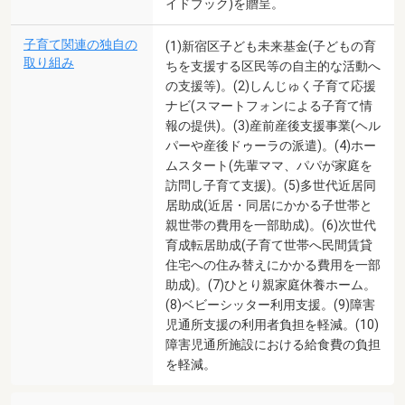
イドブック)を贈呈。
子育て関連の独自の
(1)新宿区子ども未来基金(子どもの育
取り組み
ちを支援する区民等の自主的な活動へ
の支援等)。(2)しんじゅく子育て応援
ナビ(スマートフォンによる子育て情
報の提供)。(3)産前産後支援事業(ヘル
パーや産後ドゥーラの派遣)。(4)ホー
ムスタート(先輩ママ、パパが家庭を
訪問し子育て支援)。(5)多世代近居同
居助成(近居・同居にかかる子世帯と
親世帯の費用を一部助成)。(6)次世代
育成転居助成(子育て世帯へ民間賃貸
住宅への住み替えにかかる費用を一部
助成)。(7)ひとり親家庭休養ホーム。
(8)ベビーシッター利用支援。(9)障害
児通所支援の利用者負担を軽減。(10)
障害児通所施設における給食費の負担
を軽減。