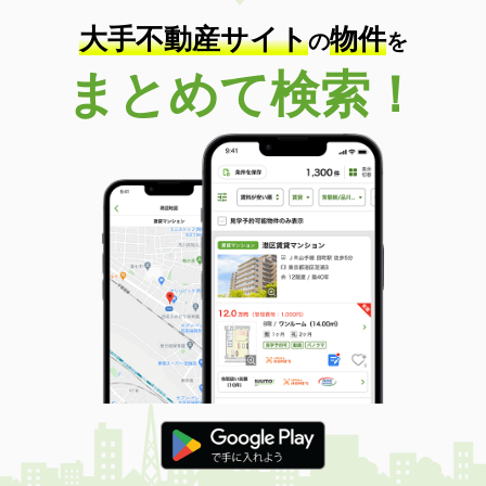
大手不動産サイト
物件
の
を
まとめて検索！