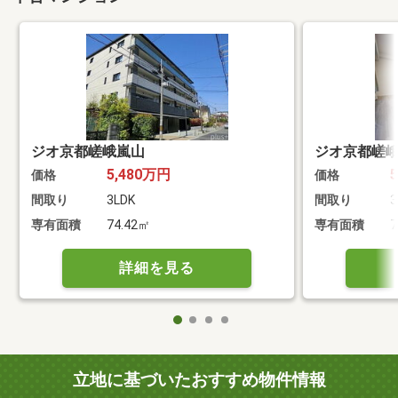
ジオ京都嵯峨嵐山
ジオ京都嵯
5,480万円
価格
価格
間取り
3LDK
間取り
3
専有面積
74.42㎡
専有面積
7
詳細を見る
立地に基づいたおすすめ物件情報