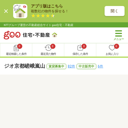
アプリ版はこちら
開く
複数社の物件を探せる！
NTTグループ運営の不動産総合サイト goo住宅・不動産
0
0
0
0
最近検索した条件
最近見た物件
保存した条件
お気に入り
ジオ京都嵯峨嵐山
82件
6件
賃貸募集中
中古販売中