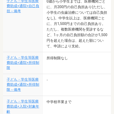
子ども・学生等医療
0歳から小学生までは、医療機関ごと
費助成<通院>自己負
に、月200円の自己負担あり(ただし、
担－備考
小学生の虫歯治療については自己負担
なし)。中学生以上は、医療機関ごと
に、月1,500円までの自己負担あり。
ただし、複数医療機関を受診するな
ど、1ヶ月の自己負担額の合計が1,500
円を超えた場合は、超えた額につい
て、申請により支給。
子ども・学生等医療
所得制限なし
費助成<通院>所得制
限
子ども・学生等医療
-
費助成<通院>所得制
限－備考
子ども・学生等医療
中学校卒業まで
費助成<入院>対象年
齢