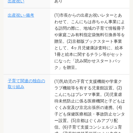
出産祝い
あり
出産祝い-備考
(1)市長からの出産お祝いレターとあ
わせて、こんにちは赤ちゃん事業によ
る訪問の際に、地域の子育て情報冊子
や家庭ごみ有料指定袋無料引換券等を
贈呈。(2)京都版ブックスタート事業
として、4ヶ月児健康診査時に、絵本
1冊と絵本に関するチラシ等がセット
になった「読み聞かせスタートパッ
ク」を贈呈。
子育て関連の独自の
(1)乳幼児の子育て支援機能や学童ク
取り組み
ラブ機能等を有する児童館設置。(2)
こんにちはプレママ事業。(3)児童虐
待未然防止に係る医療機関と子どもは
ぐくみ室及び京北出張所の連携。(4)
子ども保健医療相談・事故防止センタ
ー設置。(5)京都はぐくみアプリ配
信。(6)子育て支援コンシェルジュ育