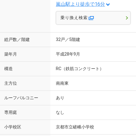
嵐山駅より徒歩で16分
乗り換え検索
総戸数／階建
32戸／5階建
築年月
平成28年9月
構造
RC（鉄筋コンクリート）
主方位
南南東
ルーフバルコニー
あり
専用庭
なし
小学校区
京都市立嵯峨小学校