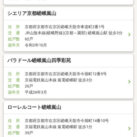
シエリア京都嵯峨嵐山
住 所
京都府京都市右京区嵯峨天龍寺車道町2番1号
交 通
JR山陰本線(嵯峨野線)(京都～園部) 嵯峨嵐山駅 徒歩3分
総戸数
62戸
築年月
令和2年10月
パラドール嵯峨嵐山四季彩苑
住 所
京都府京都市右京区嵯峨天龍寺今堀町12番5号
交 通
京福電鉄嵐山本線 嵐電嵯峨駅 徒歩3分
総戸数
26戸
築年月
平成26年3月
ローレルコート嵯峨嵐山
住 所
京都府京都市右京区嵯峨天龍寺今堀町14番10号
交 通
京福電鉄嵐山本線 嵐電嵯峨駅 徒歩1分
総戸数
39戸