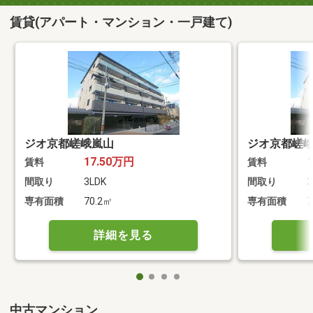
賃貸(アパート・マンション・一戸建て)
ジオ京都嵯峨嵐山
ジオ京都嵯
17.50万円
賃料
賃料
間取り
3LDK
間取り
3
専有面積
70.2㎡
専有面積
7
詳細を見る
中古マンション