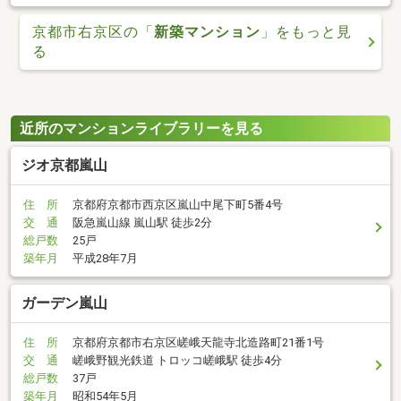
京都市右京区の「
新築マンション
」をもっと見
る
近所のマンションライブラリーを見る
ジオ京都嵐山
住 所
京都府京都市西京区嵐山中尾下町5番4号
交 通
阪急嵐山線 嵐山駅 徒歩2分
総戸数
25戸
築年月
平成28年7月
ガーデン嵐山
住 所
京都府京都市右京区嵯峨天龍寺北造路町21番1号
交 通
嵯峨野観光鉄道 トロッコ嵯峨駅 徒歩4分
総戸数
37戸
築年月
昭和54年5月