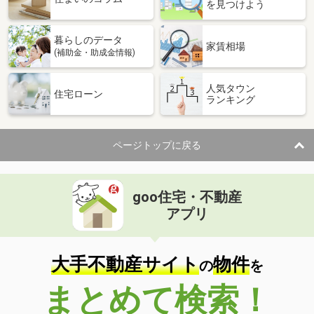
を見つけよう
暮らしのデータ
家賃相場
(補助金・助成金情報)
人気タウン
住宅ローン
ランキング
ページトップに戻る
goo住宅・不動産
アプリ
大手不動産サイト
物件
の
を
まとめて検索！