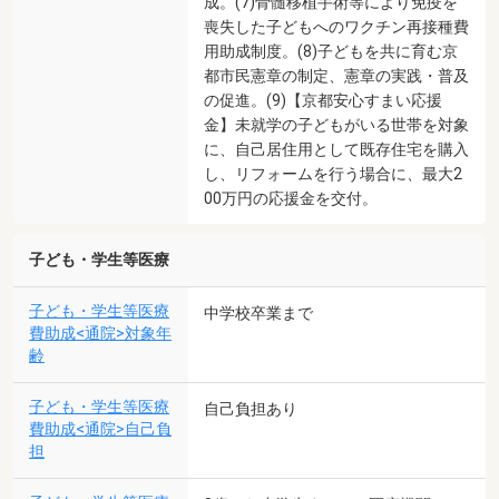
成。(7)骨髄移植手術等により免疫を
喪失した子どもへのワクチン再接種費
用助成制度。(8)子どもを共に育む京
都市民憲章の制定、憲章の実践・普及
の促進。(9)【京都安心すまい応援
金】未就学の子どもがいる世帯を対象
に、自己居住用として既存住宅を購入
し、リフォームを行う場合に、最大2
00万円の応援金を交付。
子ども・学生等医療
子ども・学生等医療
中学校卒業まで
費助成<通院>対象年
齢
子ども・学生等医療
自己負担あり
費助成<通院>自己負
担