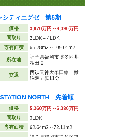
ンシティエグゼ 第5期
価格
3,870万円～8,090万円
間取り
2LDK～4LDK
専有面積
65.28m
2
～109.05m
2
福岡県福岡市博多区井
所在地
相田２
西鉄天神大牟田線「雑
交通
餉隈」歩11分
TATION NORTH 先着順
価格
5,360万円～6,080万円
間取り
3LDK
専有面積
62.64m
2
～72.11m
2
福岡県福岡市博多区堅