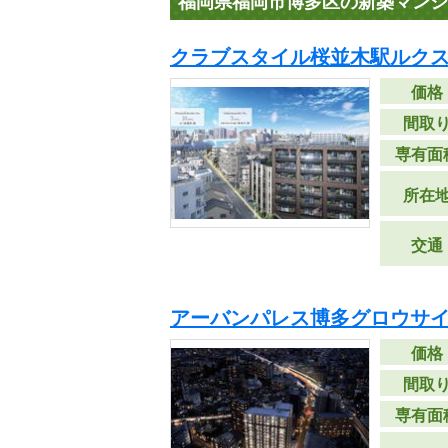
福岡県福岡市博多区の新築マンシ
クラブスタイル桜並木駅ルクス
価格
間取
専有面
所在
交通
アーバンパレス博多グロウサ
価格
間取
専有面