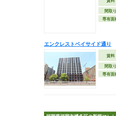
賃料
間取
専有面
エンクレストベイサイド通り
賃料
間取
専有面