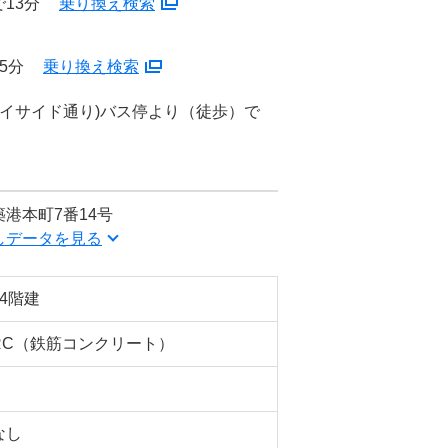
13分
乗り換え検索
5分
乗り換え検索
ベイサイド通り)バス停より（徒歩）で
港本町7番14号
しデータを見る
14階建
RC（鉄筋コンクリート）
なし