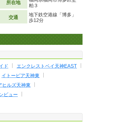
所在地
粕３
地下鉄空港線「博多」
交通
歩12分
イド
エンクレストベイ天神EAST
イトーピア天神東
アヒルズ天神東
ンビュー