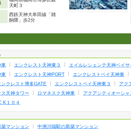
地
天町３
西鉄天神大牟田線「雑
餉隈」歩2分
る
神東
エンクレスト天神東３
エイルレシェンテ天神ベイサ
神東
エンクレスト天神PORT
エンクレストベイ天神東
エンクレスト博多GATE
エンクレストベイ天神東３
アク
ナス天神タワー
ロマネスク天神東
アクアシティオーシャ
IC K１０４
新築マンション
中洲川端駅の新築マンション