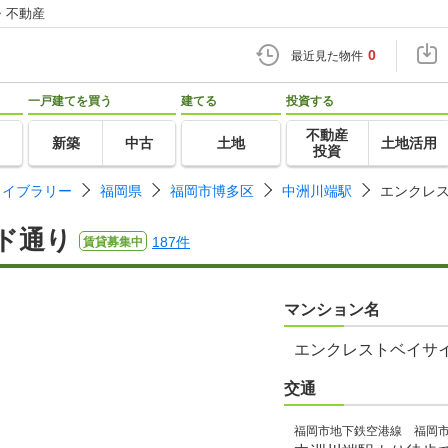
・不動産
0
最近見た物件
一戸建てを買う
建てる
投資する
不動産
新築
中古
土地
土地活用
投資
ライブラリー
福岡県
福岡市博多区
中洲川端駅
エンクレ
ド通り
187件
賃貸募集中
マンション名
エンクレストベイサ
交通
福岡市地下鉄空港線 福岡