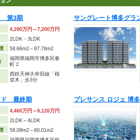
ョン
 第3期
サングレート博多グラ
4,290万円～7,200万円
り
2LDK・3LDK
積
58.66m
2
～87.78m
2
福岡県福岡市博多区春
地
町２
西鉄天神大牟田線「桜
並木」歩3分
イド 最終期
プレサンス ロジェ 博多S
4,460万円～6,120万円
り
2LDK～4LDK
積
58.09m
2
～80.01m
2
福岡県福岡市博多区銀