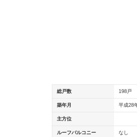
総戸数
198戸
築年月
平成28
主方位
ルーフバルコニー
なし